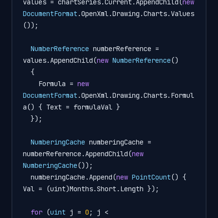
values
=
 chartSeries.Current.AppendChild(
new
DocumentFormat
.OpenXml.Drawing.Charts.Values
());

NumberReference
numberReference
=
values.AppendChild(
new
NumberReference
()

  {

    Formula = 
new
DocumentFormat
.OpenXml.Drawing.Charts.Formul
a() { Text = formulaVal }

  });

NumberingCache
numberingCache
=
numberReference.AppendChild(
new
NumberingCache
());

  numberingCache.Append(
new
PointCount
() { 
Val = (uint)Months.Short.Length });

for
 (
uint
j
=
0
; j < 