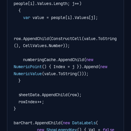
people[i].Values.Length; j++)

  {

var
value
=
 people[i].Values[j];

row.AppendChild(ConstructCell(value.ToString
(), CellValues.Number));

    numberingCache.AppendChild(
new
NumericPoint
() { Index = j }).Append(
new
NumericValue
(value.ToString()));

  }

  sheetData.AppendChild(row);

  rowIndex++;

}

barChart.AppendChild(
new
DataLabels
(

new
ShowLegendKey
() { Val = 
false