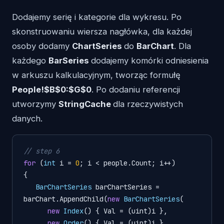
Dodajemy serię i kategorie dla wykresu. Po
skonstruowaniu wiersza nagłówka, dla każdej
osoby dodamy
ChartSeries
do
BarChart
. Dla
każdego
BarSeries
dodajemy komórki odniesienia
w arkuszu kalkulacyjnym, tworząc formułę
People!$B$0:$G$0
. Po dodaniu referencji
utworzymy
StringCache
dla rzeczywistych
danych.
// step 6 
for
 (
int
i
=
0
; i < people.Count; i++)

{

BarChartSeries
barChartSeries
=
barChart.AppendChild(
new
BarChartSeries
(

new
Index
() { Val = (uint)i },

new
Order
() { Val = (uint)i },
