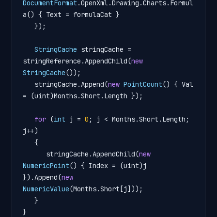
DocumentFormat
.OpenXml.Drawing.Charts.Formul
a() { Text = formulaCat }

   });

StringCache
stringCache
=
stringReference.AppendChild(
new
StringCache
());

   stringCache.Append(
new
PointCount
() { Val 
= (uint)Months.Short.Length });

for
 (
int
j
=
0
; j < Months.Short.Length; 
j++)

   {

      stringCache.AppendChild(
new
NumericPoint
() { Index = (uint)j 
}).Append(
new
NumericValue
(Months.Short[j]));

   }

}
