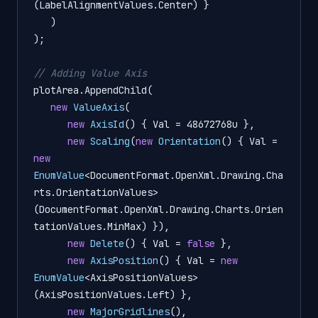
(LabelAlignmentValues.Center) }

   )

);

// Adding Value Axis
plotArea.AppendChild(

new
ValueAxis
(

new
AxisId
() { Val = 48672768u },

new
Scaling
(
new
Orientation
() { Val = 
new
EnumValue
<DocumentFormat.OpenXml.Drawing.Cha
rts.OrientationValues>
(DocumentFormat.OpenXml.Drawing.Charts.Orien
tationValues.MinMax) }),

new
Delete
() { Val = 
false
 },

new
AxisPosition
() { Val = 
new
EnumValue
<AxisPositionValues>
(AxisPositionValues.Left) },

new
MajorGridlines
(),
