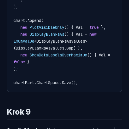
);

chart.Append(

new
PlotVisibleOnly
() { Val = 
true
 },

new
DisplayBlanksAs
() { Val = 
new
EnumValue
<DisplayBlanksAsValues>
(DisplayBlanksAsValues.Gap) },

new
ShowDataLabelsOverMaximum
() { Val = 
false
 }

);

chartPart.ChartSpace.Save(); 
Krok 9