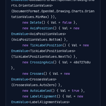
rts.OrientationValues>
(DocumentFormat.OpenXml.Drawing.Charts.Orien
tationValues.MinMax) }),

new
Delete
() { Val = 
false
 },

new
AxisPosition
() { Val = 
new
EnumValue
<AxisPositionValues>
(AxisPositionValues.Bottom) },

new
TickLabelPosition
() { Val = 
new
EnumValue
<TickLabelPositionValues>
(TickLabelPositionValues.NextTo) },

new
CrossingAxis
() { Val = 48672768u 
},

new
Crosses
() { Val = 
new
EnumValue
<CrossesValues>
(CrossesValues.AutoZero) },

new
AutoLabeled
() { Val = 
true
 },

new
LabelAlignment
() { Val = 
new
EnumValue
<LabelAlignmentValues>