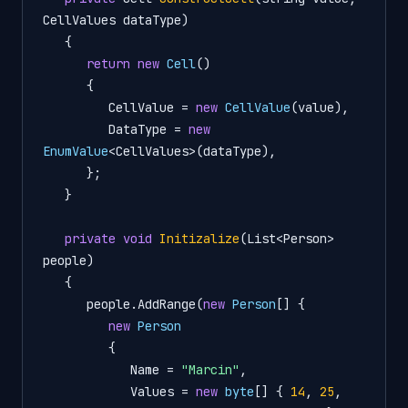
CellValues dataType)
   {

return
new
Cell
()

      {

         CellValue = 
new
CellValue
(value),

         DataType = 
new
EnumValue
<CellValues>(dataType),

      };

   }

private
void
Initizalize
(List<Person> 
people)
   {

      people.AddRange(
new
Person
[] {

new
Person
         {

            Name = 
"Marcin"
,

            Values = 
new
byte
[] { 
14
, 
25
, 