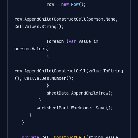
             row = 
new
Row
();

row.AppendChild(ConstructCell(person.Name, 
CellValues.String));

             foreach (
var
 value in 
person.Values)

             {

row.AppendChild(ConstructCell(value.ToString
(), CellValues.Number));

             }

             sheetData.AppendChild(row);

          }

         worksheetPart.Worksheet.Save();

      }

   }

private
 Cell 
ConstructCell
(string value, 