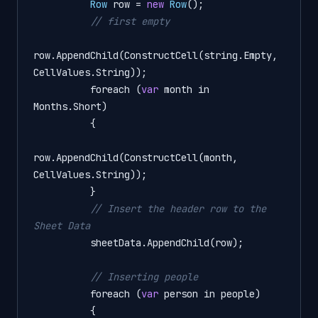
Row
row
=
new
Row
();

// first empty
row.AppendChild(ConstructCell(string.Empty, 
CellValues.String));

          foreach (
var
 month in 
Months.Short)

          {

row.AppendChild(ConstructCell(month, 
CellValues.String));

          }

// Insert the header row to the 
Sheet Data
          sheetData.AppendChild(row);

// Inserting people
          foreach (
var
 person in people)

          {
