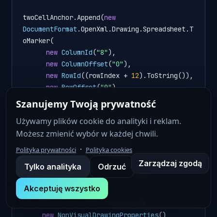
twoCellAnchor.Append(
new
DocumentFormat
.OpenXml.Drawing.Spreadsheet.T
oMarker(

new
ColumnId
(
"8"
),

new
ColumnOffset
(
"0"
),

new
RowId
((rowIndex + 
12
).ToString()),

new
RowOffset
(
"0"
)

));

Szanujemy Twoją prywatność
Używamy plików cookie do analityki i reklam.
// Append GraphicFrame to TwoCellAnchor
Możesz zmienić wybór w każdej chwili.
GraphicFrame
graphicFrame
=
twoCellAnchor.AppendChild(
new
·
Polityka prywatności
Polityka cookies
GraphicFrame
());

Zarządzaj zgodą
Tylko analityka
Odrzuć
graphicFrame.Macro = string.Empty;

Akceptuję wszystko
graphicFrame.Append(
new
NonVisualGraphicFrameProperties
(

new
NonVisualDrawingProperties
()
