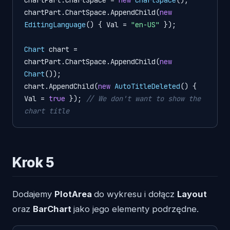
chartPart.ChartSpace = 
new
ChartSpace
();

chartPart.ChartSpace.AppendChild(
new
EditingLanguage
() { Val = 
"en-US"
 });

Chart
chart
=
chartPart.ChartSpace.AppendChild(
new
Chart
());

chart.AppendChild(
new
AutoTitleDeleted
() { 
Val = 
true
 }); 
// We don't want to show the 
chart title
Krok 5
Dodajemy
PlotArea
do wykresu i dołącz
Layout
oraz
BarChart
jako jego elementy podrzędne.