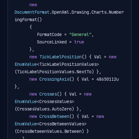
new
DocumentFormat
.OpenXml.Drawing.Charts.Number
ingFormat()

      {

         FormatCode = 
"General"
,

         SourceLinked = 
true
      },

new
TickLabelPosition
() { Val = 
new
EnumValue
<TickLabelPositionValues>
(TickLabelPositionValues.NextTo) },

new
CrossingAxis
() { Val = 48650112u 
},

new
Crosses
() { Val = 
new
EnumValue
<CrossesValues>
(CrossesValues.AutoZero) },

new
CrossBetween
() { Val = 
new
EnumValue
<CrossBetweenValues>
(CrossBetweenValues.Between) }

   )
