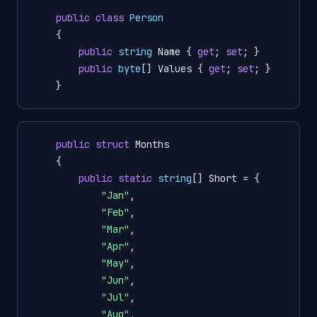
public
class
Person
    {

public
string
 Name { 
get
; 
set
; }

public
byte
[] Values { 
get
; 
set
; }

    }
public
struct
 Months

    {

public
static
string
[] Short = {

"Jan"
,

"Feb"
,

"Mar"
,

"Apr"
,

"May"
,

"Jun"
,

"Jul"
,

"Aug"
,
