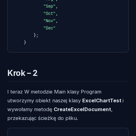
"Sep"
,

"Oct"
,

"Nov"
,

"Dec"
        };

    }
Krok – 2
I teraz W metodzie Main klasy Program
utworzymy obiekt naszej klasy
ExcelChartTest
i
wywołamy metodę
CreateExcelDocument
,
przekazując ścieżkę do pliku.