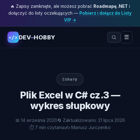
🔥 Zapisy zamknięte, ale możesz pobrać
Roadmapę .NET
i
dołączyć do listy oczekujących —
Pobierz i dołącz do Listy
VIP →
DEV
–
HOBBY
☰
</>
Csharp
Plik Excel w C# cz.3 —
wykres słupkowy
📅 14 września 2020
🔄 Zaktualizowano: 21 lipca 2026
⏱ 7 min czytania
✍️ Mariusz Jurczenko