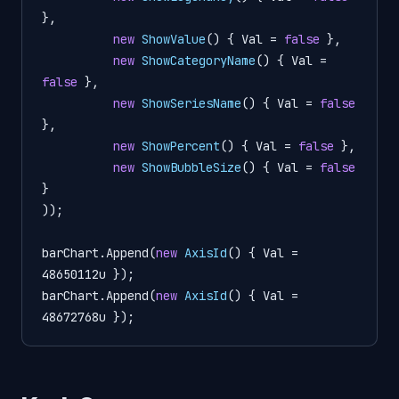
},

new
ShowValue
() { Val = 
false
 },

new
ShowCategoryName
() { Val = 
false
 },

new
ShowSeriesName
() { Val = 
false
},

new
ShowPercent
() { Val = 
false
 },

new
ShowBubbleSize
() { Val = 
false
}

));

barChart.Append(
new
AxisId
() { Val = 
48650112u });

barChart.Append(
new
AxisId
() { Val = 
48672768u });