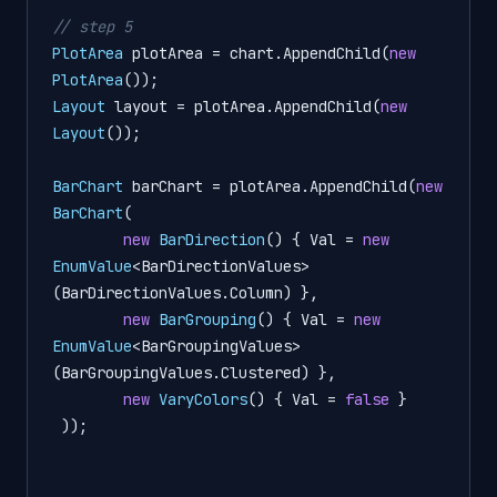
// step 5
PlotArea
plotArea
=
 chart.AppendChild(
new
PlotArea
Layout
layout
=
 plotArea.AppendChild(
new
Layout
());

BarChart
barChart
=
 plotArea.AppendChild(
new
BarChart
(

new
BarDirection
() { Val = 
new
EnumValue
<BarDirectionValues>
(BarDirectionValues.Column) },

new
BarGrouping
() { Val = 
new
EnumValue
<BarGroupingValues>
(BarGroupingValues.Clustered) },

new
VaryColors
() { Val = 
false
 }

 ));
