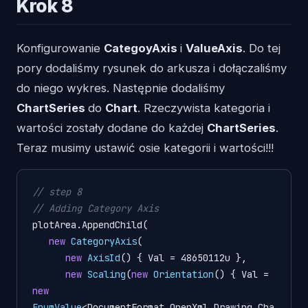
Krok 8
Konfigurowanie
CategoyAxis
i
ValueAxis
. Do tej
pory dodaliśmy rysunek do arkusza i dołączaliśmy
do niego wykres. Następnie dodaliśmy
ChartSeries
do
Chart
. Rzeczywista kategoria i
wartości zostały dodane do każdej
ChartSeries
.
Teraz musimy ustawić osie kategorii i wartości!!!
// step 8
// Adding Category Axis
plotArea.AppendChild(

new
CategoryAxis
(

new
AxisId
() { Val = 48650112u },

new
Scaling
(
new
Orientation
() { Val = 
new
EnumValue
<DocumentFormat.OpenXml.Drawing.Cha