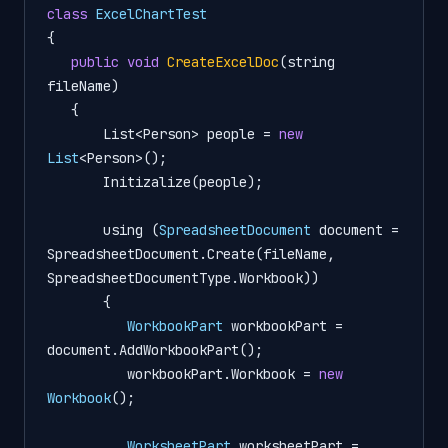
class
ExcelChartTest
{

public
void
CreateExcelDoc
(string 
fileName)
   {

       List<Person> people = 
new
List
<Person>();

       Initizalize(people);

       using (
SpreadsheetDocument
document
=
SpreadsheetDocument.Create(fileName, 
SpreadsheetDocumentType.Workbook))

       {

WorkbookPart
workbookPart
=
document.AddWorkbookPart();

          workbookPart.Workbook = 
new
Workbook
();

WorksheetPart
worksheetPart
=