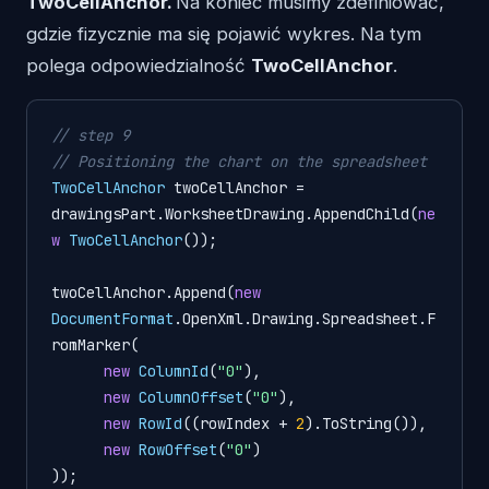
TwoCellAnchor.
Na koniec musimy zdefiniować,
gdzie fizycznie ma się pojawić wykres. Na tym
polega odpowiedzialność
TwoCellAnchor
.
// step 9
// Positioning the chart on the spreadsheet
TwoCellAnchor
twoCellAnchor
=
drawingsPart.WorksheetDrawing.AppendChild(
ne
w
TwoCellAnchor
());

twoCellAnchor.Append(
new
DocumentFormat
.OpenXml.Drawing.Spreadsheet.F
romMarker(

new
ColumnId
(
"0"
),

new
ColumnOffset
(
"0"
),

new
RowId
((rowIndex + 
2
).ToString()),

new
RowOffset
(
"0"
)

));
