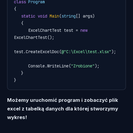
class
Program
{

static
void
Main
(
string
[] args
)
   {

      ExcelChartTest test = 
new
ExcelChartTest();

test.CreateExcelDoc(
@"C:\Excel\test.xlsx"
);

      Console.WriteLine(
"Zrobione"
);

   }

}
Możemy uruchomić program i zobaczyć plik
excel z tabelką danych dla której stworzymy
wykres!