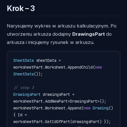
Krok – 3
Narysujemy wykres w arkuszu kalkulacyjnym. Po
utworzeniu arkusza dodajmy
DrawingsPart
do
arkusza i inicjujemy rysunek w arkuszu.
SheetData
sheetData
=
worksheetPart.Worksheet.AppendChild(
new
SheetData
());

// step 3
DrawingsPart
drawingsPart
=
worksheetPart.AddNewPart<DrawingsPart>();

worksheetPart.Worksheet.Append(
new
Drawing
() 
{ Id = 
worksheetPart.GetIdOfPart(drawingsPart) });
