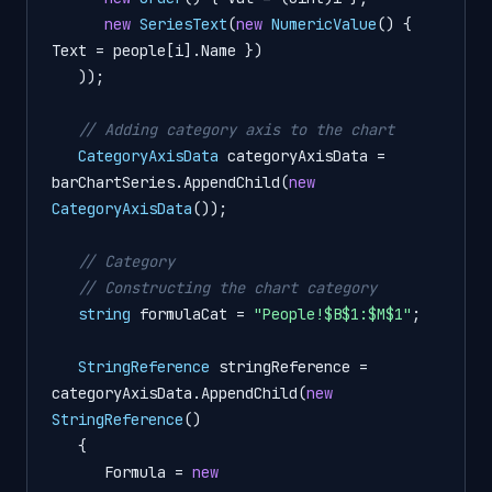
new
SeriesText
(
new
NumericValue
() { 
Text = people[i].Name })

   ));

// Adding category axis to the chart
CategoryAxisData
categoryAxisData
=
barChartSeries.AppendChild(
new
CategoryAxisData
());

// Category
// Constructing the chart category
string
formulaCat
=
"People!$B$1:$M$1"
;

StringReference
stringReference
=
categoryAxisData.AppendChild(
new
StringReference
()

   {

      Formula = 
new