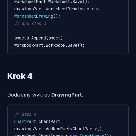
worksheetPart.Worksheet.Save();

drawingsPart.WorksheetDrawing = 
new
WorksheetDrawing
// end step 3
sheets.Append(sheet);

workbookPart.Workbook.Save();
Krok 4
Dodajemy wykres
DravingPart
.
// step 4
ChartPart
chartPart
=
drawingsPart.AddNewPart<ChartPart>();
