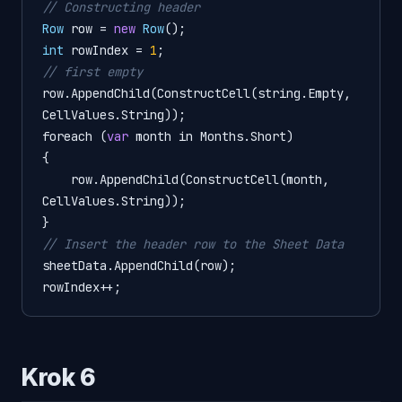
// Constructing header
Row
row
=
new
Row
int
rowIndex
=
1
// first empty
row.AppendChild(ConstructCell(string.Empty, 
CellValues.String));

foreach (
var
 month in Months.Short)

{

    row.AppendChild(ConstructCell(month, 
CellValues.String));

// Insert the header row to the Sheet Data
sheetData.AppendChild(row);

rowIndex++;
Krok 6