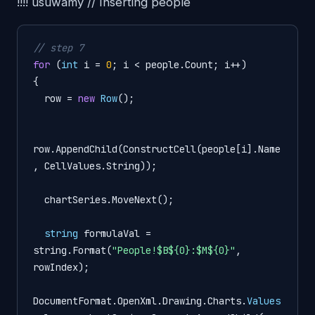
!!!! usuwamy // Inserting people
// step 7
for
 (
int
i
=
0
; i < people.Count; i++)

{

  row = 
new
Row
();

row.AppendChild(ConstructCell(people[i].Name
, CellValues.String));

  chartSeries.MoveNext();

string
formulaVal
=
string.Format(
"People!$B${0}:$M${0}"
, 
rowIndex);

DocumentFormat.OpenXml.Drawing.Charts.
Values