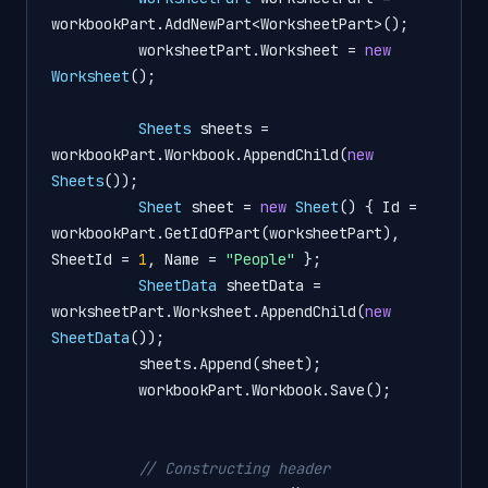
workbookPart.AddNewPart<WorksheetPart>();

          worksheetPart.Worksheet = 
new
Worksheet
();

Sheets
sheets
=
workbookPart.Workbook.AppendChild(
new
Sheets
());

Sheet
sheet
=
new
Sheet
() { Id = 
workbookPart.GetIdOfPart(worksheetPart), 
SheetId = 
1
, Name = 
"People"
 };

SheetData
sheetData
=
worksheetPart.Worksheet.AppendChild(
new
SheetData
());

          sheets.Append(sheet);

          workbookPart.Workbook.Save();

// Constructing header