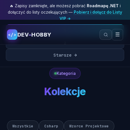
🔥 Zapisy zamknięte, ale możesz pobrać
Roadmapę .NET
i
dołączyć do listy oczekujących —
Pobierz i dołącz do Listy
VIP →
1
DEV
–
HOBBY
☰
</>
2
Starsze →
Kategoria
Kolekcje
Wszystkie
Csharp
Wzorce Projektowe