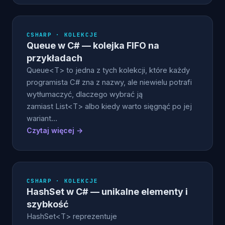
CSHARP · KOLEKCJE
Queue w C# — kolejka FIFO na
przykładach
Queue<T> to jedna z tych kolekcji, które każdy
programista C# zna z nazwy, ale niewielu potrafi
wytłumaczyć, dlaczego wybrać ją
zamiast List<T> albo kiedy warto sięgnąć po jej
wariant…
Czytaj więcej →
CSHARP · KOLEKCJE
HashSet w C# — unikalne elementy i
szybkość
HashSet<T> reprezentuje