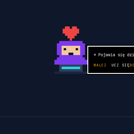
* Pojawia się dz
WALCZ
UCZ SIĘ
D