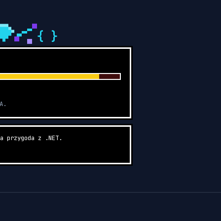
{ }
A.
a przygoda z .NET.