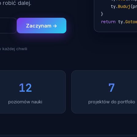
robić dalej.
ty
.
Buduj
(
p
}
return
ty
.
Goto
Zaczynam →
 każdej chwili
12
7
poziomów nauki
projektów do portfolio