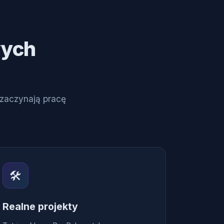
wych
 zaczynają pracę
🛠️
Realne projekty