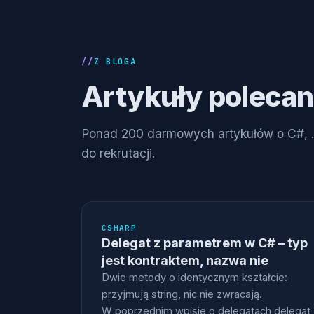
Z BLOGA
Artykuły poleca
Ponad 200 darmowych artykułów o C#, .
do rekrutacji.
CSHARP
Delegat z parametrem w C# – typ
jest kontraktem, nazwa nie
Dwie metody o identycznym kształcie:
przyjmują string, nic nie zwracają.
W poprzednim wpisie o delegatach delegat