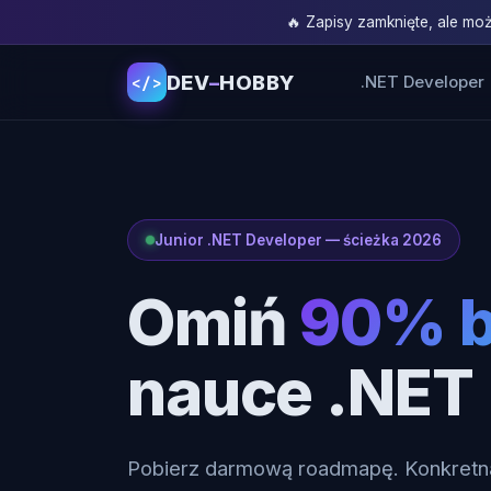
🔥 Zapisy zamknięte, ale m
DEV
–
HOBBY
.NET Developer
</>
Junior .NET Developer — ścieżka 2026
Omiń
90% b
nauce .NET
Pobierz darmową roadmapę. Konkretna