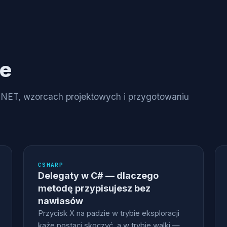
ne
NET, wzorcach projektowych i przygotowaniu
CSHARP
Delegaty w C# — dlaczego
metodę przypisujesz bez
nawiasów
Przycisk X na padzie w trybie eksploracji
każe postaci skoczyć, a w trybie walki —