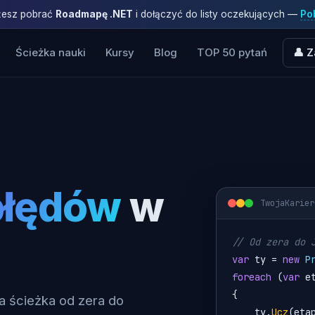
ożesz pobrać
Roadmapę .NET
i dołączyć do listy oczekujących —
Pob
Ścieżka nauki
Kursy
Blog
TOP 50 pytań
👤 Z
łędów
w
TwojaKarier
// Od zera do 
var
ty
 = 
new
P
foreach
 (
var
e
{
 ścieżka od zera do
ty
.
Ucz
(
eta