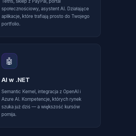
Tetris, sklep z PayPal, portal
społecznościowy, asystent AI. Działające
aplikacje, które trafiają prosto do Twojego
portfolio.
🤖
AI w .NET
Semantic Kernel, integracja z OpenAI i
Azure AI. Kompetencje, których rynek
szuka już dziś — a większość kursów
pomija.