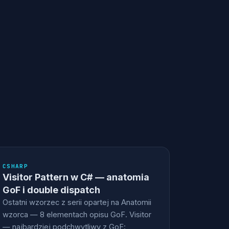
CSHARP
Visitor Pattern w C# — anatomia
GoF i double dispatch
Ostatni wzorzec z serii opartej na Anatomii
wzorca — 8 elementach opisu GoF. Visitor
— najbardziej podchwytliwy z GoF: