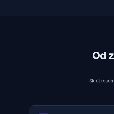
Od z
Skrót roadm