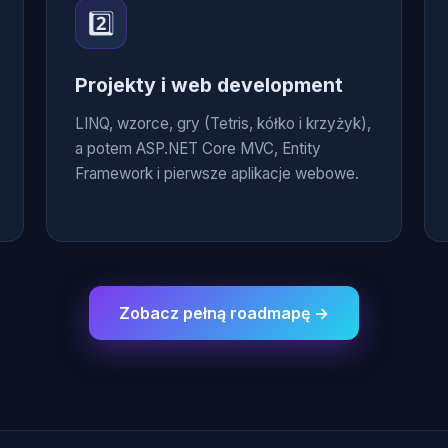
2️⃣
Projekty i web development
LINQ, wzorce, gry (Tetris, kółko i krzyżyk),
a potem ASP.NET Core MVC, Entity
Framework i pierwsze aplikacje webowe.
Zobacz pełną roadmapę →