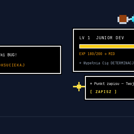
LV 1 JUNIOR DEV
EXP 180/200 → MID
iki BUG!
* Wypełnia Cię DETERMINACJ
OKS
UCIEKAJ
* Punkt zapisu — Twoj
[ ZAPISZ ]