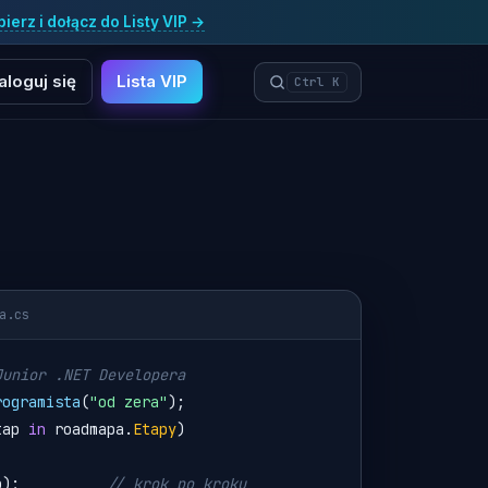
ierz i dołącz do Listy VIP →
aloguj się
Lista VIP
Ctrl K
a.cs
Junior .NET Developera
rogramista
(
"od zera"
);
tap
in
roadmapa
.
Etapy
)
p
);          
// krok po kroku