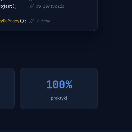
rojekt
);     
// do portfolio
wyDoPracy
(); 
// ✓ true
100%
praktyki