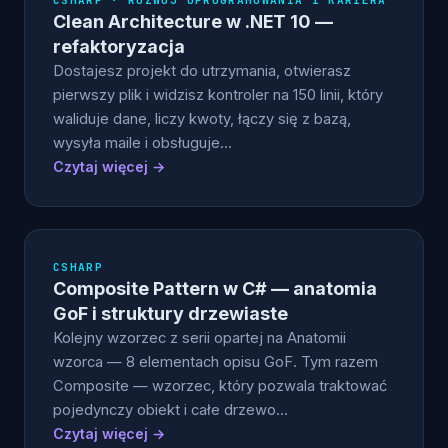
CSHARP · ROZWÓJ OPROGRAMOWANIA I KARIERA
Clean Architecture w .NET 10 —
refaktoryzacja
Dostajesz projekt do utrzymania, otwierasz
pierwszy plik i widzisz kontroler na 150 linii, który
waliduje dane, liczy kwoty, łączy się z bazą,
wysyła maile i obsługuje…
Czytaj więcej →
CSHARP
Composite Pattern w C# — anatomia
GoF i struktury drzewiaste
Kolejny wzorzec z serii opartej na Anatomii
wzorca — 8 elementach opisu GoF. Tym razem
Composite — wzorzec, który pozwala traktować
pojedynczy obiekt i całe drzewo…
Czytaj więcej →