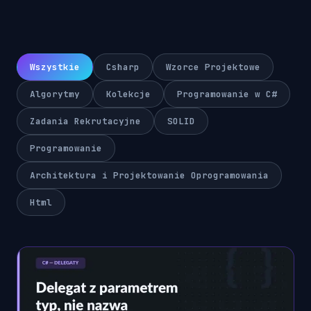
Wszystkie
Csharp
Wzorce Projektowe
Algorytmy
Kolekcje
Programowanie w C#
Zadania Rekrutacyjne
SOLID
Programowanie
Architektura i Projektowanie Oprogramowania
Html