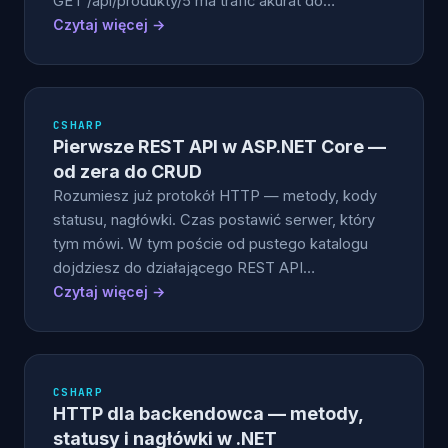
GET /api/produkty/5 ma trafić akurat do…
Czytaj więcej →
CSHARP
Pierwsze REST API w ASP.NET Core —
od zera do CRUD
Rozumiesz już protokół HTTP — metody, kody
statusu, nagłówki. Czas postawić serwer, który
tym mówi. W tym poście od pustego katalogu
dojdziesz do działającego REST API…
Czytaj więcej →
CSHARP
HTTP dla backendowca — metody,
statusy i nagłówki w .NET