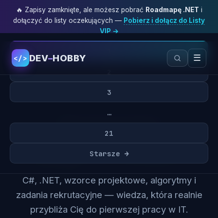
🔥 Zapisy zamknięte, ale możesz pobrać
Roadmapę .NET
i
dołączyć do listy oczekujących —
Pobierz i dołącz do Listy
VIP →
1
DEV
–
HOBBY
☰
</>
2
3
…
200+ darmowych artykułów
21
Blog
DEV-HOBBY
Starsze →
C#, .NET, wzorce projektowe, algorytmy i
zadania rekrutacyjne — wiedza, która realnie
przybliża Cię do pierwszej pracy w IT.