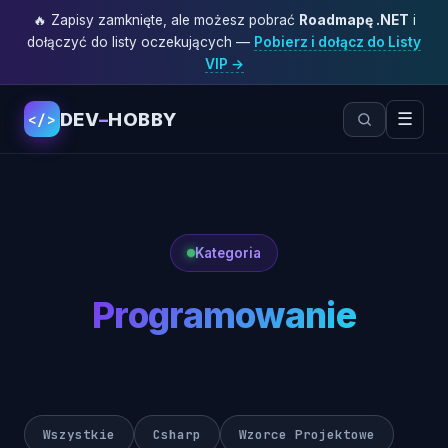
🔥 Zapisy zamknięte, ale możesz pobrać
Roadmapę .NET
i
dołączyć do listy oczekujących —
Pobierz i dołącz do Listy
VIP →
DEV
–
HOBBY
☰
</>
Kategoria
Programowanie
Wszystkie
Csharp
Wzorce Projektowe