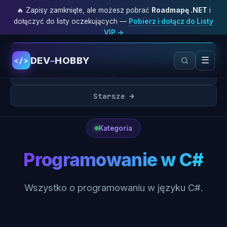
🔥 Zapisy zamknięte, ale możesz pobrać
Roadmapę .NET
i
dołączyć do listy oczekujących —
Pobierz i dołącz do Listy
VIP →
1
DEV
–
HOBBY
☰
</>
2
Starsze →
Kategoria
Programowanie w C#
Wszystko o programowaniu w języku C#.