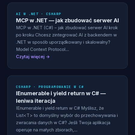
AI W .NET · CSHARP
MCP w .NET — jak zbudować serwer AI
MCP w .NET (C#) – jak zbudować serwer AI krok
po kroku Chcesz zintegrować AI z backendem w
.NET w sposób uporządkowany i skalowalny?
Model Context Protocol…
Czytaj więcej →
CSHARP · PROGRAMOWANIE W C#
IEnumerable i yield return w C# —
leniwa iteracja
IEnumerable i yield return w C# Myślisz, że
List<T> to domyślny wybór do przechowywania i
zwracania danych w C#? Jeśli Twoja aplikacja
operuje na małych zbiorach,…