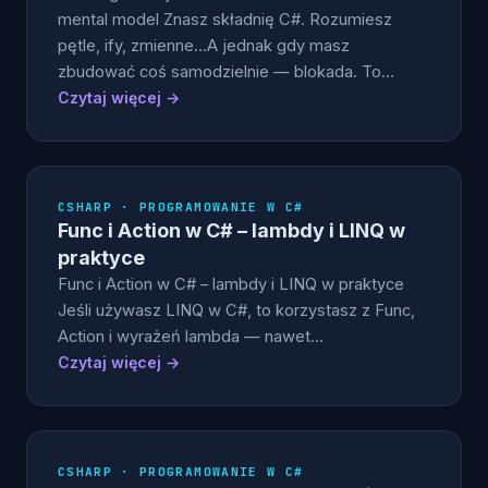
mental model Znasz składnię C#. Rozumiesz
pętle, ify, zmienne…A jednak gdy masz
zbudować coś samodzielnie — blokada. To…
Czytaj więcej →
CSHARP · PROGRAMOWANIE W C#
Func i Action w C# – lambdy i LINQ w
praktyce
Func i Action w C# – lambdy i LINQ w praktyce
Jeśli używasz LINQ w C#, to korzystasz z Func,
Action i wyrażeń lambda — nawet…
Czytaj więcej →
CSHARP · PROGRAMOWANIE W C#