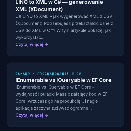
LINQ to XML w C# — generowanie
XML (XDocument)
C# LINQ to XML – jak wygenerować XML z CSV
(XDocument) Potrzebujesz przekształcić dane z
CSV do XML w C#? W tym artykule pokażę, jak
wykorzystać…
Czytaj więcej →
CSHARP · PROGRAMOWANIE W C#
IEnumerable vs IQueryable w EF Core
IEnumerable vs IQueryable w EF Core –
wydajność i pułapki Masz działający kod w EF
Core, wrzucasz go na produkcję… i nagle
aplikacja zaczyna zużywać ogromne…
Czytaj więcej →