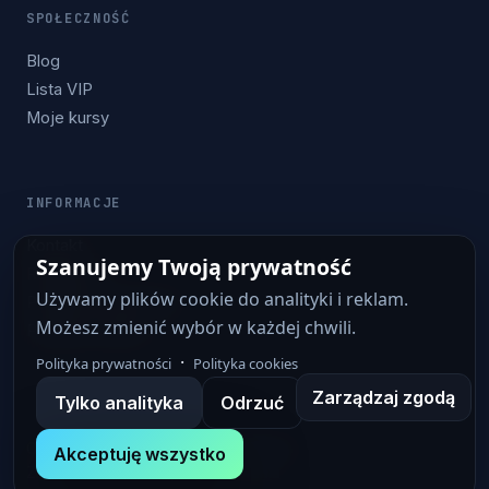
SPOŁECZNOŚĆ
Blog
Lista VIP
Moje kursy
INFORMACJE
Kontakt
Szanujemy Twoją prywatność
Regulamin
Używamy plików cookie do analityki i reklam.
Polityka prywatności
Możesz zmienić wybór w każdej chwili.
Polityka cookies
·
Polityka prywatności
Polityka cookies
Zarządzaj zgodą
Tylko analityka
Odrzuć
Copyright © 2015–2026 DEV-HOBBY.PL
Akceptuję wszystko
Zbudowane z ❤️ do programowania