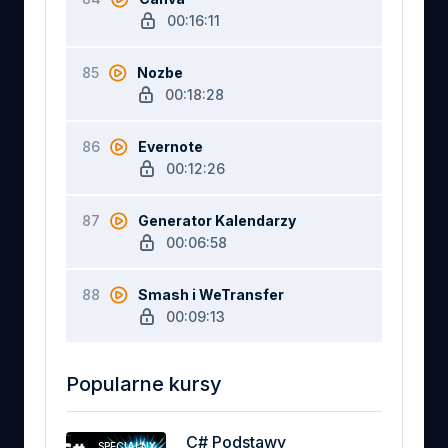
00:16:11
85
Nozbe
00:18:28
86
Evernote
00:12:26
87
Generator Kalendarzy
00:06:58
88
Smash i WeTransfer
00:09:13
Popularne kursy
C# Podstawy
SPECIALNY