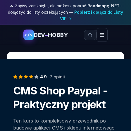
🔥 Zapisy zamknięte, ale możesz pobrać
Roadmapę .NET
i
dołączyć do listy oczekujących —
Pobierz i dołącz do Listy
VIP →
DEV
–
HOBBY
☰
</>
4.9
7 opinii
CMS Shop Paypal -
Praktyczny projekt
Ten kurs to kompleksowy przewodnik po
budowie aplikacji CMS i sklepu internetowego