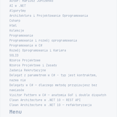
Autor: Mariusz Jurczenko
AI w .NET
Algorytmy
Architektura i Projektowanie Oprogramowania
Csharp
Html
Kolekcje
Programowanie
Programowanie i rozwój oprogramowania
Programowanie w C#
Rozwój Oprogramowania i Kariera
SOLID
Wzorce Projektowe
Wzorce Projektowe i Zasady
Zadania Rekrutacyjne
Delegat z parametrem w C# – typ jest kontraktem,
nazwa nie
Delegaty w C# — dlaczego metodę przypisujesz bez
nawiasów
Visitor Pattern w C# — anatomia GoF i double dispatch
Clean Architecture w .NET 10 — REST API
Clean Architecture w .NET 10 — refaktoryzacja
Menu