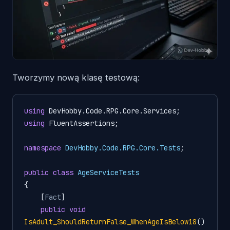
Tworzymy nową klasę testową:
using
using
 FluentAssertions;

namespace
DevHobby.Code.RPG.Core.Tests
;

public
class
AgeServiceTests
{

    [
Fact
]

public
void
IsAdult_ShouldReturnFalse_WhenAgeIsBelow18
()