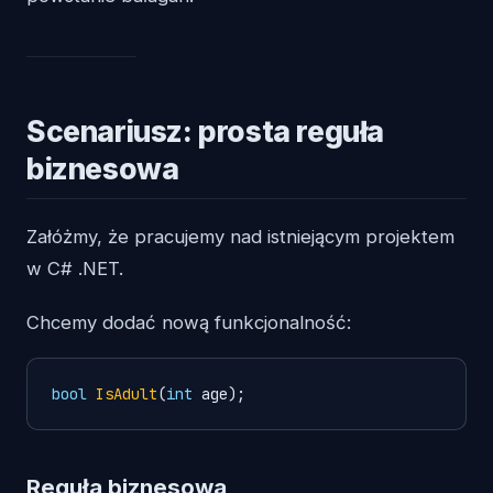
Scenariusz: prosta reguła
biznesowa
Załóżmy, że pracujemy nad istniejącym projektem
w C# .NET.
Chcemy dodać nową funkcjonalność:
bool
IsAdult
(
int
 age)
;
Reguła biznesowa