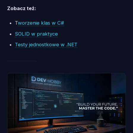
Zobacz też:
T
worzenie klas w C#
SOLID w praktyce
Testy jednostkowe w .NET