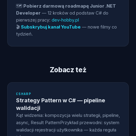
🗺️
Pobierz darmową roadmapę Junior .NET
Developer
— 12 kroków od podstaw C# do
pierwszej pracy:
dev-hobby.pl
🎬
Subskrybuj kanał YouTube
— nowe filmy co
tydzień.
Zobacz też
CSHARP
Strategy Pattern w C# — pipeline
walidacji
Kąt widzenia: kompozycja wielu strategii, pipeline,
async, Result PatternPrzykład przewodni: system
walidacji rejestracji użytkownika — każda reguła