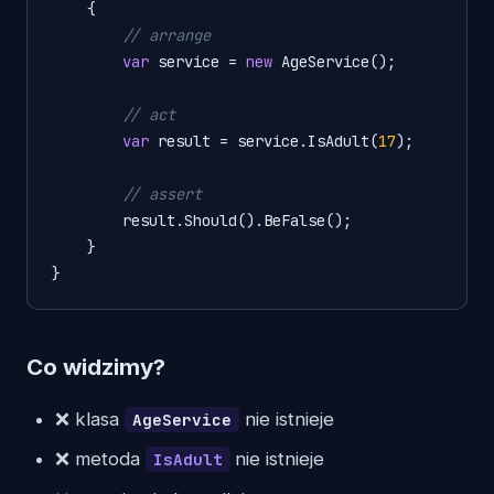
    {

// arrange
var
 service = 
new
 AgeService();

// act
var
 result = service.IsAdult(
17
);

// assert
        result.Should().BeFalse();

    }

}
Co widzimy?
❌ klasa
nie istnieje
AgeService
❌ metoda
nie istnieje
IsAdult