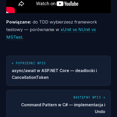
Powiązane:
do TDD wybierzesz framework
testowy — porównanie w
xUnit vs NUnit vs
MSTest
.
← POPRZEDNI WPIS
async/await w ASP.NET Core — deadlocki i
CancellationToken
NASTĘPNY WPIS →
Command Pattern w C# — implementacja i
Undo