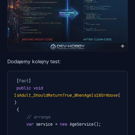
Dodajemy kolejny test:
 [
Fact
]

public
void
IsAdult_ShouldReturnTrue_WhenAgeIs18OrAbove
(
)
 {

// arrange
var
 service = 
new
 AgeService();
