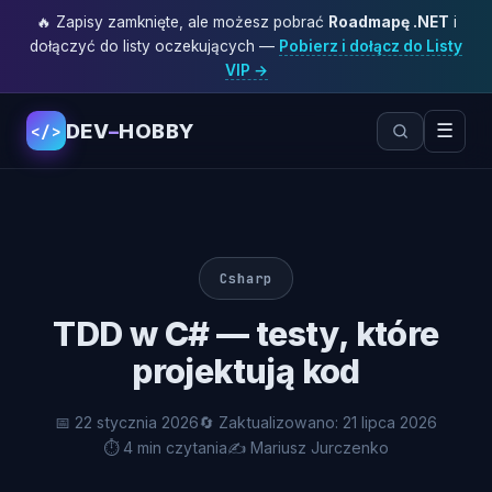
🔥 Zapisy zamknięte, ale możesz pobrać
Roadmapę .NET
i
dołączyć do listy oczekujących —
Pobierz i dołącz do Listy
VIP →
DEV
–
HOBBY
☰
</>
Csharp
TDD w C# — testy, które
projektują kod
📅 22 stycznia 2026
🔄 Zaktualizowano: 21 lipca 2026
⏱ 4 min czytania
✍️ Mariusz Jurczenko