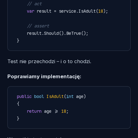
// act
var
 result = service.IsAdult(
18
);

// assert
     result.Should().BeTrue();

 }
Test nie przechodzi – i o to chodzi.
Poprawiamy implementację:
public
bool
IsAdult
(
int
 age)
{

return
 age >= 
18
;

 }