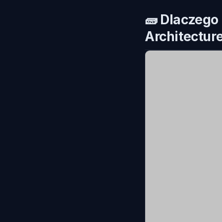
🧱
Dlaczego 
Architectur