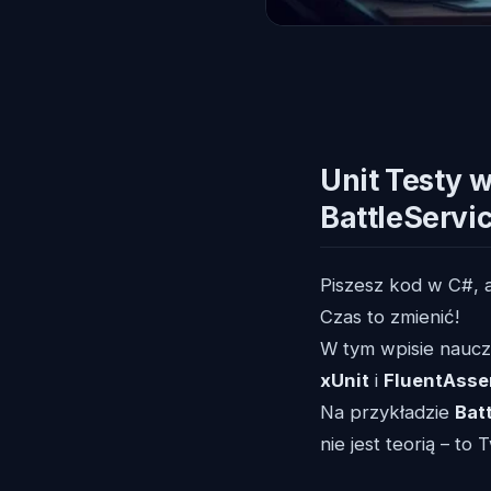
Unit Testy w
BattleServi
Piszesz kod w C#, al
Czas to zmienić!
W tym wpisie nauczy
xUnit
i
FluentAsse
Na przykładzie
Bat
nie jest teorią – t