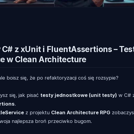
 C# z xUnit i FluentAssertions – Te
ce w Clean Architecture
e boisz się, że po refaktoryzacji coś się rozsypie?
sz się, jak pisać
testy jednostkowe (unit testy)
w C# z
rtions
.
tleService
z projektu
Clean Architecture RPG
zobaczysz
o Twoja najlepsza broń przeciwko bugom.