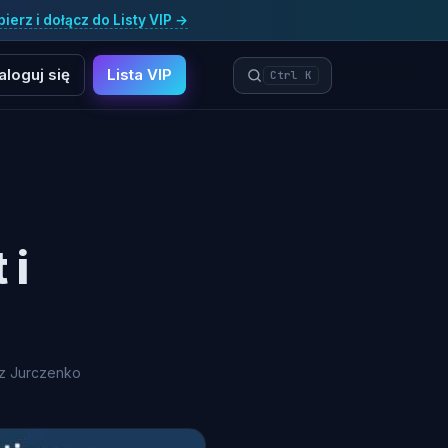
ierz i dołącz do Listy VIP →
aloguj się
Lista VIP
Ctrl K
 i
sz Jurczenko