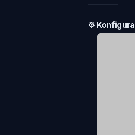
⚙️
Konfigura