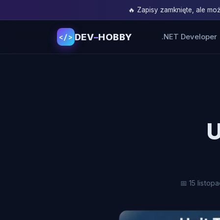
🔥 Zapisy zamknięte, ale m
DEV
–
HOBBY
.NET Developer
</>
U
📅 15 listop