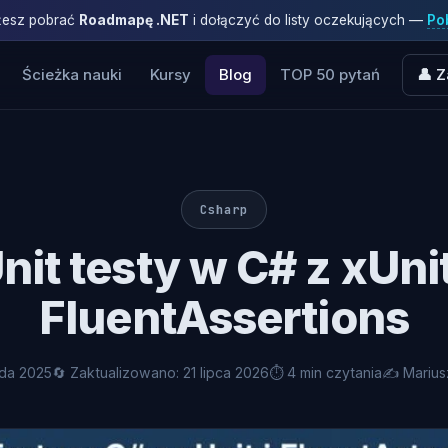
ożesz pobrać
Roadmapę .NET
i dołączyć do listy oczekujących —
Pob
Ścieżka nauki
Kursy
Blog
TOP 50 pytań
👤 Z
Csharp
nit testy w C# z xUnit
FluentAssertions
ada 2025
🔄 Zaktualizowano: 21 lipca 2026
⏱ 4 min czytania
✍️ Mariu