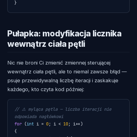
}
Pułapka: modyfikacja licznika
wewnątrz ciała pętli
Nic nie broni Ci zmienić zmiennej sterującej
wewnątrz ciała pętli, ale to niemal zawsze błąd —
psuje przewidywalną liczbę iteracji i zaskakuje
każdego, kto czyta kod później:
// ⚠️ myląca pętla — liczba iteracji nie 
odpowiada nagłówkowi
for
 (
int
 i = 
0
; i < 
10
; i++)

{
