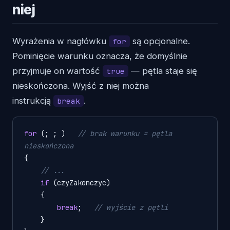
niej
Wyrażenia w nagłówku
są opcjonalne.
for
Pominięcie warunku oznacza, że domyślnie
przyjmuje on wartość
— pętla staje się
true
nieskończona. Wyjść z niej można
instrukcją
.
break
for
 (; ; )   
// brak warunku = pętla 
nieskończona
{

// ...
if
 (czyZakonczyc)

    {

break
;   
// wyjście z pętli
    }
