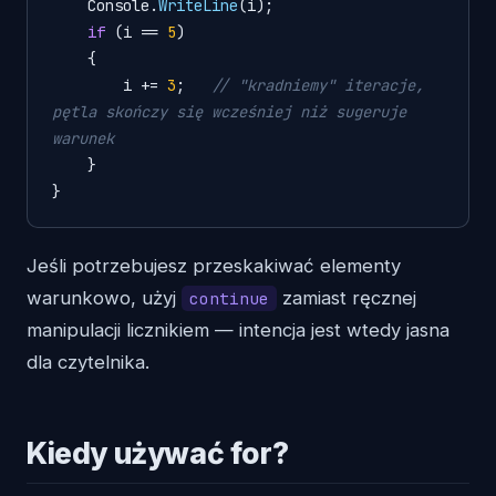
    Console.
WriteLine
(i);

if
 (i == 
5
)

    {

        i += 
3
;   
// "kradniemy" iteracje, 
pętla skończy się wcześniej niż sugeruje 
warunek
    }

}
Jeśli potrzebujesz przeskakiwać elementy
warunkowo, użyj
zamiast ręcznej
continue
manipulacji licznikiem — intencja jest wtedy jasna
dla czytelnika.
Kiedy używać for?