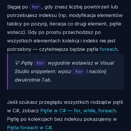
Sięgaj po
, gdy znasz liczbę powtórzeń lub
for
potrzebujesz indeksu (np. modyfikacja elementów
tablicy po pozycji, iteracja co drugi element, pętle
wstecz). Gdy po prostu przechodzisz po
wszystkich elementach kolekcji i indeks nie jest
potrzebny — czytelniejsza będzie pętla
foreach
.
💡 Pętlę
wygodnie wstawisz w Visual
for
Studio snippetem: wpisz
i naciśnij
for
dwukrotnie
.
Tab
Jeśli szukasz przeglądu wszystkich rodzajów pętli
w C#, zobacz
Pętle w C# — for, while, foreach
.
Pętlę po kolekcjach bez indeksu pokazujemy w
Pętla foreach w C#
.