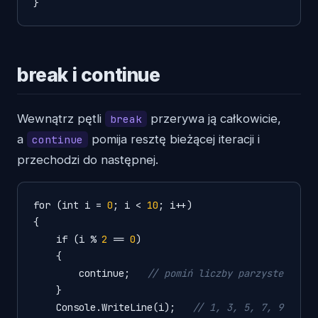
}
break i continue
Wewnątrz pętli
przerywa ją całkowicie,
break
a
pomija resztę bieżącej iteracji i
continue
przechodzi do następnej.
for (int i = 
0
; i < 
10
; i++)

{

    if (i % 
2
 == 
0
)

    {

        continue;   
// pomiń liczby parzyste
    }

    Console
.WriteLine
(i);   
// 1, 3, 5, 7, 9