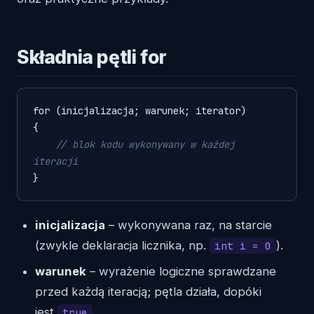
Składnia pętli for
for (inicjalizacja; warunek; iterator)

{

// blok kodu wykonywany w każdej 
iteracji
}
inicjalizacja
– wykonywana raz, na starcie
(zwykle deklaracja licznika, np.
).
int i = 0
warunek
– wyrażenie logiczne sprawdzane
przed każdą iteracją; pętla działa, dopóki
jest
.
true