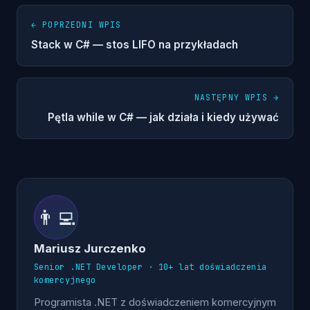
← POPRZEDNI WPIS
Stack w C# — stos LIFO na przykładach
NASTĘPNY WPIS →
Pętla while w C# — jak działa i kiedy używać
👨‍💻
Mariusz Jurczenko
Senior .NET Developer · 10+ lat doświadczenia
komercyjnego
Programista .NET z doświadczeniem komercyjnym