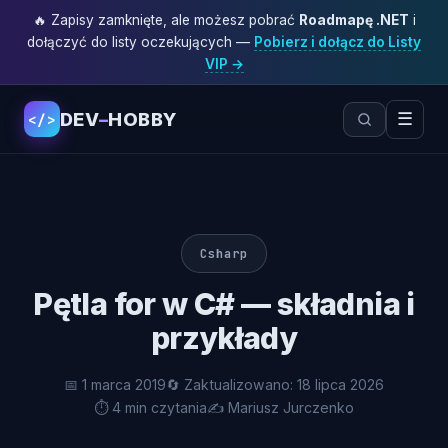
🔥 Zapisy zamknięte, ale możesz pobrać
Roadmapę .NET
i
dołączyć do listy oczekujących —
Pobierz i dołącz do Listy
VIP →
DEV
–
HOBBY
☰
</>
Csharp
Pętla for w C# — składnia i
przykłady
📅 1 marca 2019
🔄 Zaktualizowano: 18 lipca 2026
⏱ 4 min czytania
✍️ Mariusz Jurczenko