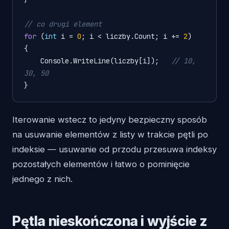
// co drugi element
for
 (
int
 i = 
0
; i < liczby.Count; i += 
2
)

{

    Console.WriteLine(liczby[i]);   
// 10, 
30, 50
}
Iterowanie wstecz to jedyny bezpieczny sposób
na usuwanie elementów z listy w trakcie pętli po
indeksie — usuwanie od przodu przesuwa indeksy
pozostałych elementów i łatwo o pominięcie
jednego z nich.
Pętla nieskończona i wyjście z