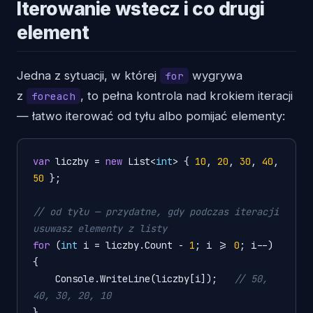
Iterowanie wstecz i co drugi
element
Jedna z sytuacji, w której
wygrywa
for
z
, to pełna kontrola nad krokiem iteracji
foreach
— łatwo iterować od tyłu albo pomijać elementy:
var
 liczby = 
new
 List<
int
> { 
10
, 
20
, 
30
, 
40
, 
50
 };

// od tyłu — przydatne, gdy podczas iteracji 
usuwasz elementy z listy
for
 (
int
 i = liczby.Count - 
1
; i >= 
0
; i--)

{

    Console.WriteLine(liczby[i]);   
// 50, 
40, 30, 20, 10
}
