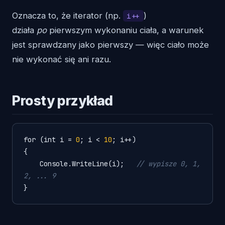
Oznacza to, że iterator (np.
)
i++
działa
po
pierwszym wykonaniu ciała, a warunek
jest sprawdzany jako pierwszy — więc ciało może
nie wykonać się ani razu.
Prosty przykład
for (int i = 
0
; i < 
10
; i++)

{

    Console
.WriteLine
(i);   
// wypisze 0, 1, 
2, ... 9
}