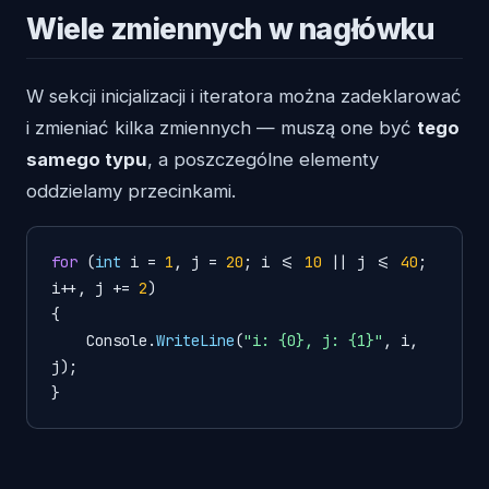
Wiele zmiennych w nagłówku
W sekcji inicjalizacji i iteratora można zadeklarować
i zmieniać kilka zmiennych — muszą one być
tego
samego typu
, a poszczególne elementy
oddzielamy przecinkami.
for
 (
int
 i = 
1
, j = 
20
; i <= 
10
 || j <= 
40
; 
i++, j += 
2
)

{

    Console.
WriteLine
(
"i: {0}, j: {1}"
, i, 
j);

}