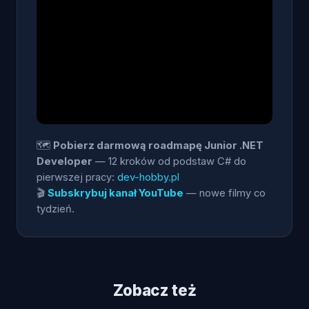
🗺️
Pobierz darmową roadmapę Junior .NET
Developer
— 12 kroków od podstaw C# do
pierwszej pracy:
dev-hobby.pl
🎬
Subskrybuj kanał YouTube
— nowe filmy co
tydzień.
Zobacz też