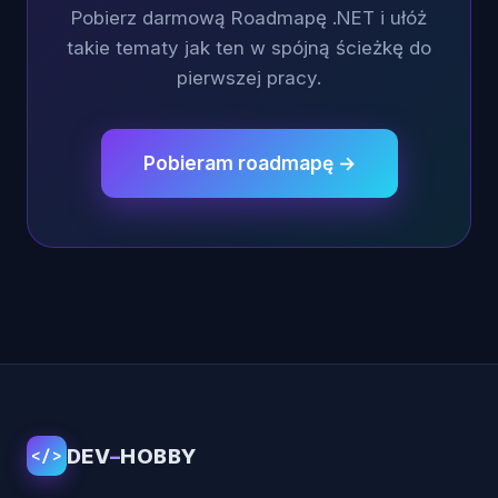
Pobierz darmową Roadmapę .NET i ułóż
takie tematy jak ten w spójną ścieżkę do
pierwszej pracy.
Pobieram roadmapę →
DEV
–
HOBBY
</>