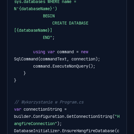
sys.databases WHERE name = 
N'
{databaseName}
')

            BEGIN

                CREATE DATABASE 
[
{databaseName}
]

            END"
;

using
var
 command = 
new
SqlCommand(commandText, connection);

        command.ExecuteNonQuery();

    }

}

// Wykorzystanie w Program.cs 
var
 connectionString = 
builder.Configuration.GetConnectionString(
"H
angfireConnection"
); 

DatabaseInitializer.EnsureHangfireDatabase(c