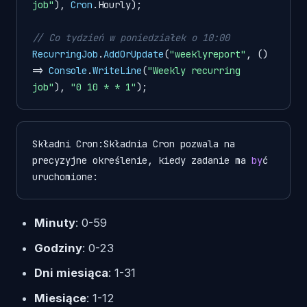
job"
), 
Cron
.
Hourly
);

// Co tydzień w poniedziałek o 10:00
RecurringJob
.
AddOrUpdate
(
"weeklyreport"
, 
() 
=>
Console
.
WriteLine
(
"Weekly recurring 
job"
), 
"0 10 * * 1"
Składni Cron:Składnia Cron pozwala na 
precyzyjne określenie, kiedy zadanie ma 
by
ć 
uruchomione:
Minuty
: 0-59
Godziny
: 0-23
Dni miesiąca
: 1-31
Miesiące
: 1-12