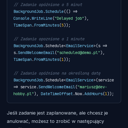
// Zadanie opóźnione o 5 minut
BackgroundJob
.
Schedule
(
() =>
Console
.
WriteLine
(
"Delayed job"
), 
TimeSpan
.
FromMinutes
(
5
));

// Zadanie opoznione o 1 minute
BackgroundJob
.
Schedule
<
EmailService
>(
s
 =>
s.
SendWelcomeEmail
(
"scheduled@demo.pl"
), 
TimeSpan
.
FromMinutes
(
1
));

// Zadanie opóźnione na określoną datę
BackgroundJob
.
Schedule
<
EmailService
>(
service
=>
 service.
SendWelcomeEmail
(
"mariusz@dev-
hobby.pl"
), 
DateTimeOffset
.
Now
.
AddHours
(
1
Jeśli zadanie jest zaplanowane, ale chcesz je
anulować, możesz to zrobić w następujący