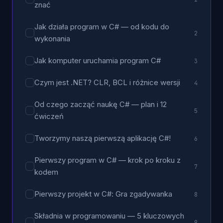
znać
Jak działa program w C# — od kodu do
2
wykonania
Jak komputer uruchamia program C#
3
Czym jest .NET? CLR, BCL i różnice wersji
4
Od czego zacząć naukę C# — plan i 12
5
ćwiczeń
Tworzymy naszą pierwszą aplikację C#!
6
Pierwszy program w C# — krok po kroku z
7
kodem
Pierwszy projekt w C#: Gra zgadywanka
8
Składnia w programowaniu — 5 kluczowych
9