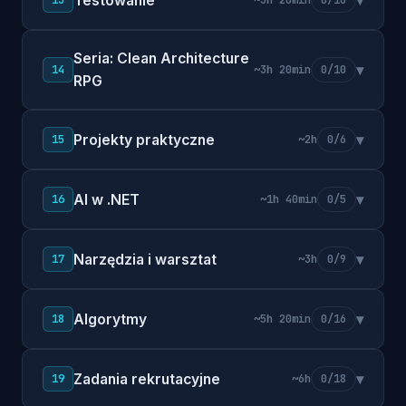
Testowanie
▾
~3h 20min
0/10
Seria: Clean Architecture
▾
14
~3h 20min
0/10
RPG
Projekty praktyczne
▾
15
~2h
0/6
AI w .NET
▾
16
~1h 40min
0/5
Narzędzia i warsztat
▾
17
~3h
0/9
Algorytmy
▾
18
~5h 20min
0/16
Zadania rekrutacyjne
▾
19
~6h
0/18