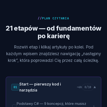
PLAN CZYTANIA
21 etapów — od fundamentów
po karierę
Rozwiń etap i klikaj artykuły po kolei. Pod
każdym wpisem znajdziesz nawigację „następny
krok”, która poprowadzi Cię przez całą ścieżkę.
Start — pierwszy kod i
▾
01
~6h
0/18
narzędzia
Podstawy C# — 9 koncepcji, które musisz
1