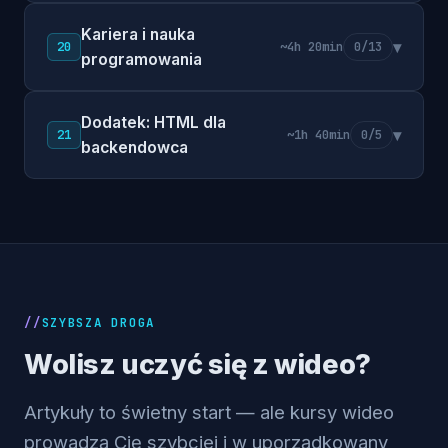
Kariera i nauka
▾
20
~4h 20min
0/13
programowania
Dodatek: HTML dla
▾
21
~1h 40min
0/5
backendowca
SZYBSZA DROGA
Wolisz uczyć się z wideo?
Artykuły to świetny start — ale kursy wideo
prowadzą Cię szybciej i w uporządkowany