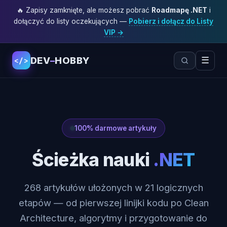
🔥 Zapisy zamknięte, ale możesz pobrać
Roadmapę .NET
i
dołączyć do listy oczekujących —
Pobierz i dołącz do Listy
VIP →
DEV
–
HOBBY
☰
</>
100% darmowe artykuły
Ścieżka nauki
.NET
268 artykułów ułożonych w 21 logicznych
etapów — od pierwszej linijki kodu po Clean
Architecture, algorytmy i przygotowanie do