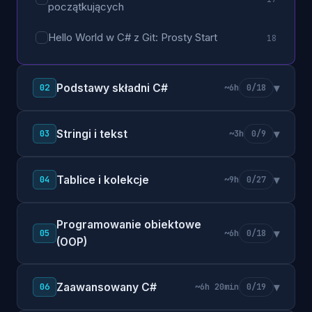
początkujących
Hello World w C# z Git: Prosty Start
18
Podstawy składni C#
▾
02
~6h
0/18
Stringi i tekst
▾
03
~3h
0/9
Tablice i kolekcje
▾
04
~9h
0/27
Programowanie obiektowe
▾
05
~6h
0/18
(OOP)
Zaawansowany C#
▾
06
~6h 20min
0/19