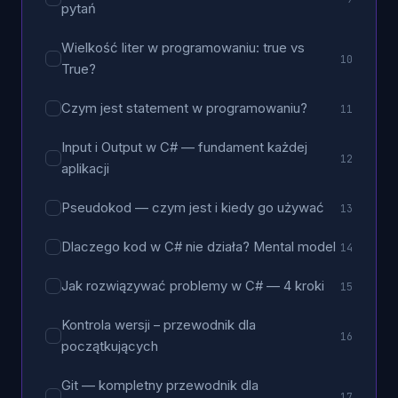
pytań
Wielkość liter w programowaniu: true vs
10
True?
Czym jest statement w programowaniu?
11
Input i Output w C# — fundament każdej
12
aplikacji
Pseudokod — czym jest i kiedy go używać
13
Dlaczego kod w C# nie działa? Mental model
14
Jak rozwiązywać problemy w C# — 4 kroki
15
Kontrola wersji – przewodnik dla
16
początkujących
Git — kompletny przewodnik dla
17