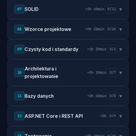
SOLID
▾
07
~3h 40min
0/11
Wzorce projektowe
▾
08
~9h 20min
0/28
Czysty kod i standardy
▾
09
~1h 20min
0/4
Architektura i
▾
10
~2h 20min
0/7
projektowanie
Bazy danych
▾
11
~2h 40min
0/8
ASP.NET Core i REST API
▾
12
~3h
0/9
13