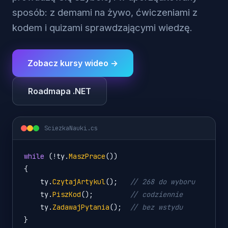
sposób: z demami na żywo, ćwiczeniami z
kodem i quizami sprawdzającymi wiedzę.
Zobacz kursy wideo →
Roadmapa .NET
SciezkaNauki.cs
while
 (!
ty
.
MaszPrace
())
{
ty
.
CzytajArtykul
();   
// 268 do wyboru
ty
.
PiszKod
();         
// codziennie
ty
.
ZadawajPytania
();  
// bez wstydu
}