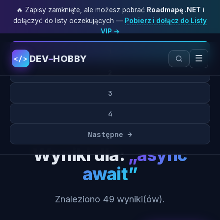
🔥 Zapisy zamknięte, ale możesz pobrać
Roadmapę .NET
i
dołączyć do listy oczekujących —
Pobierz i dołącz do Listy
VIP →
1
DEV
–
HOBBY
☰
</>
2
3
4
Wyszukiwarka
Następne →
Wyniki dla:
„async
await”
Znaleziono 49 wyniki(ów).