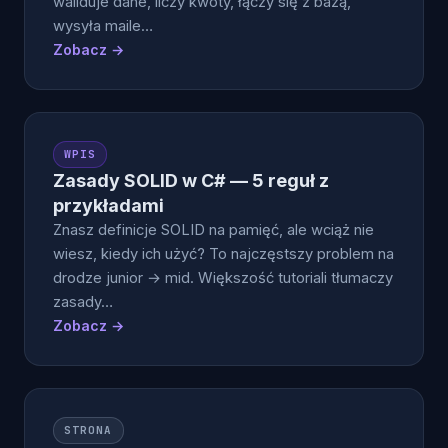
waliduje dane, liczy kwoty, łączy się z bazą,
wysyła maile…
Zobacz →
WPIS
Zasady SOLID w C# — 5 reguł z
przykładami
Znasz definicje SOLID na pamięć, ale wciąż nie
wiesz, kiedy ich użyć? To najczęstszy problem na
drodze junior → mid. Większość tutoriali tłumaczy
zasady…
Zobacz →
STRONA