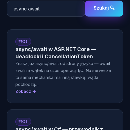
Szukaj 🔍
WPIS
async/await w ASP.NET Core —
deadlocki i CancellationToken
Znasz już async/await od strony języka — await
zwalnia wątek na czas operacji I/O. Na serwerze
ta sama mechanika ma inną stawkę: wątki
pochodzą…
Zobacz →
WPIS
async/await w C# — przewodnik z