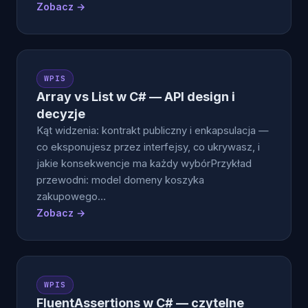
Zobacz →
WPIS
Array vs List w C# — API design i
decyzje
Kąt widzenia: kontrakt publiczny i enkapsulacja —
co eksponujesz przez interfejsy, co ukrywasz, i
jakie konsekwencje ma każdy wybórPrzykład
przewodni: model domeny koszyka
zakupowego…
Zobacz →
WPIS
FluentAssertions w C# — czytelne