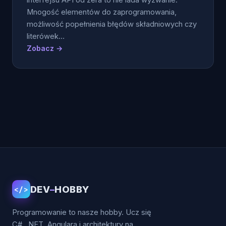
interfejsu API od zera to nie lada wyzwanie.
Mnogość elementów do zaprogramowania,
możliwość popełnienia błędów składniowych czy
literówek…
Zobacz →
Stronicowanie
wpisów
DEV
–
HOBBY
</>
Programowanie to nasze hobby. Ucz się
C#, .NET, Angulara i architektury na