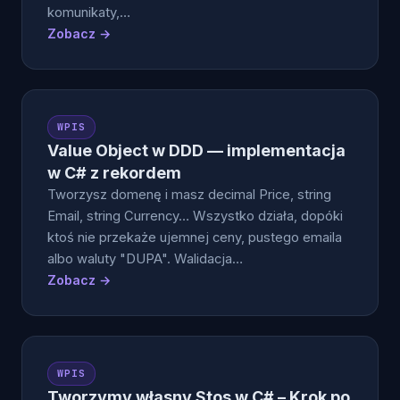
komunikaty,…
Zobacz →
WPIS
Value Object w DDD — implementacja
w C# z rekordem
Tworzysz domenę i masz decimal Price, string
Email, string Currency… Wszystko działa, dopóki
ktoś nie przekaże ujemnej ceny, pustego emaila
albo waluty "DUPA". Walidacja…
Zobacz →
WPIS
Tworzymy własny Stos w C# – Krok po