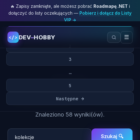
🔥 Zapisy zamknięte, ale możesz pobrać
Roadmapę .NET
i
dołączyć do listy oczekujących —
Pobierz i dołącz do Listy
VIP →
1
DEV
–
HOBBY
☰
</>
2
3
…
Wyszukiwarka
5
Wyniki dla:
„kolekcje”
Następne →
Znaleziono 58 wyniki(ów).
Szukaj 🔍