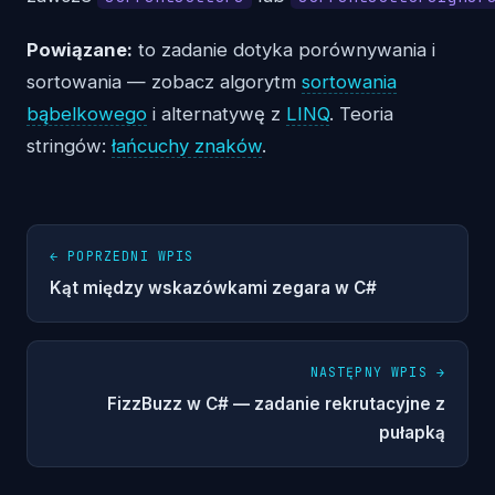
Powiązane:
to zadanie dotyka porównywania i
sortowania — zobacz algorytm
sortowania
bąbelkowego
i alternatywę z
LINQ
. Teoria
stringów:
łańcuchy znaków
.
← POPRZEDNI WPIS
Kąt między wskazówkami zegara w C#
NASTĘPNY WPIS →
FizzBuzz w C# — zadanie rekrutacyjne z
pułapką