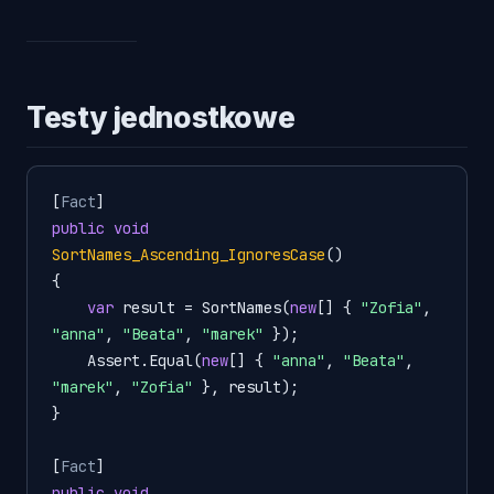
Testy jednostkowe
[
Fact
public
void
SortNames_Ascending_IgnoresCase
()
{

var
 result = SortNames(
new
[] { 
"Zofia"
, 
"anna"
, 
"Beata"
, 
"marek"
 });

    Assert.Equal(
new
[] { 
"anna"
, 
"Beata"
, 
"marek"
, 
"Zofia"
 }, result);

}

[
Fact
public
void