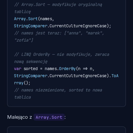
// Array.Sort — modyfikuje oryginalną 
tablicę
Array
.
Sort
(names, 
StringComparer
.
CurrentCultureIgnoreCase
// names jest teraz: ["anna", "marek", 
"zofia"]
// LINQ OrderBy — nie modyfikuje, zwraca 
nową sekwencję
var
 sorted = names.
OrderBy
(
n
 =>
 n, 
StringComparer
.
CurrentCultureIgnoreCase
).
ToA
rray
// names niezmienione, sorted to nowa 
tablica
Malejąco z
:
Array.Sort