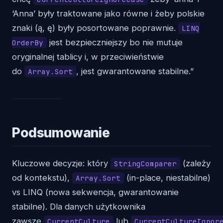
‘Anna’ były traktowane jako równe i żeby polskie
znaki (ą, ę) były posortowane poprawnie.
LINQ
jest bezpieczniejszy bo nie mutuje
OrderBy
oryginalnej tablicy i, w przeciwieństwie
do
, jest gwarantowane stabilne.”
Array.Sort
Podsumowanie
Kluczowe decyzje: który
(zależy
StringComparer
od kontekstu),
(in-place, niestabilne)
Array.Sort
vs LINQ (nowa sekwencja, gwarantowanie
stabilne). Dla danych użytkownika
zawsze
lub
CurrentCulture
CurrentCultureIgnor