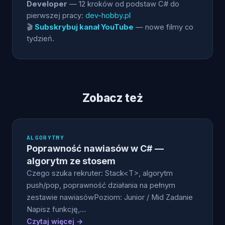
Developer
— 12 kroków od podstaw C# do
pierwszej pracy:
dev-hobby.pl
🎬
Subskrybuj kanał YouTube
— nowe filmy co
tydzień.
Zobacz też
ALGORYTMY
Poprawność nawiasów w C# —
algorytm ze stosem
Czego szuka rekruter: Stack<T>, algorytm
push/pop, poprawność działania na pełnym
zestawie nawiasówPoziom: Junior / Mid Zadanie
Napisz funkcję,…
Czytaj więcej →