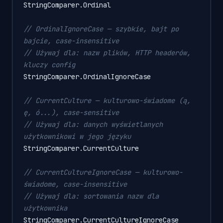
StringComparer.Ordinal

// OrdinalIgnoreCase — szybkie, bajt po 
bajcie, case-insensitive
// Używaj dla: nazw plików, HTTP headerów, 
kluczy config
StringComparer.OrdinalIgnoreCase

// CurrentCulture — kulturowo-świadome (ą, 
ę, ó...), case-sensitive
// Używaj dla: danych wyświetlanych 
użytkownikowi w jego języku
StringComparer.CurrentCulture

// CurrentCultureIgnoreCase — kulturowo-
świadome, case-insensitive
// Używaj dla: sortowania nazw dla 
użytkownika
StringComparer.CurrentCultureIgnoreCase
