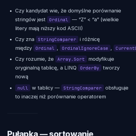
Czy kandydat wie, że domyślne porównanie
stringów jest
— “Z” < “a” (wielkie
Ordinal
litery mają niższy kod ASCII)
Czy zna
i różnicę
StringComparer
między
,
,
Ordinal
OrdinalIgnoreCase
Current
Czy rozumie, że
modyfikuje
Array.Sort
oryginalną tablicę, a LINQ
tworzy
OrderBy
nową
w tablicy —
obsługuje
null
StringComparer
to inaczej niż porównanie operatorem
Pułapka — sortowanie