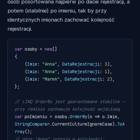
osób posortowana najpierw po dacie rejestracji, a
potem (stabilnie) po imieniu, tak by przy
identycznych imionach zachować kolejność
rejestracji.
var
 osoby = 
new
[]

{

    (
Imie
: 
"Anna"
, 
DataRejestracji
: 
3
),

    (
Imie
: 
"Anna"
, 
DataRejestracji
: 
1
),

    (
Imie
: 
"Marek"
, 
DataRejestracji
: 
2
),

};

// LINQ OrderBy jest gwarantowane stabilne — 
przy remisie zachowuje kolejność wejściową
var
 poImieniu = osoby.
OrderBy
(
o
 =>
 o.
Imie
, 
StringComparer
.
CurrentCultureIgnoreCase
).
ToA
rray
// obie "Anna" zostają w kolejności: 