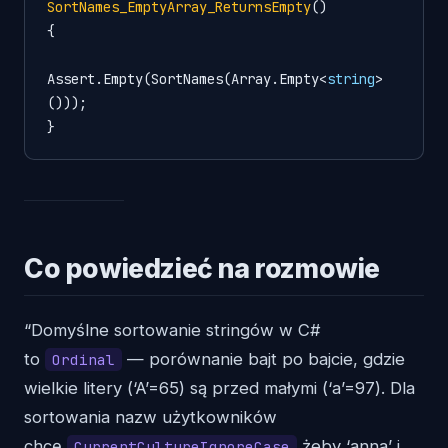
SortNames_EmptyArray_ReturnsEmpty
()
{

Assert.Empty(SortNames(Array.Empty<
string
>
()));

Co powiedzieć na rozmowie
“Domyślne sortowanie stringów w C#
to
— porównanie bajt po bajcie, gdzie
Ordinal
wielkie litery (‘A’=65) są przed małymi (‘a’=97). Dla
sortowania nazw użytkowników
chcę
żeby ‘anna’ i
CurrentCultureIgnoreCase