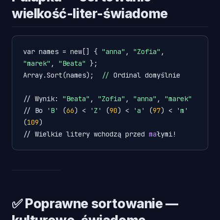
wielkość-liter-świadome
var names = new[] { 
"anna"
, 
"Zofia"
, 
"marek"
, 
"Beata"
 };

Array.Sort(names);  
//
 Ordinal domyślnie

// Wynik: 
"Beata"
, 
"Zofia"
, 
"anna"
, 
"marek"
// Bo 
'B'
 (
66
) < 
'Z'
 (
90
) < 
'a'
 (
97
) < 
'm'
(
109
)

// Wielkie litery wchodzą przed 
ma
✅ Poprawne sortowanie —
kulturowo-świadome,