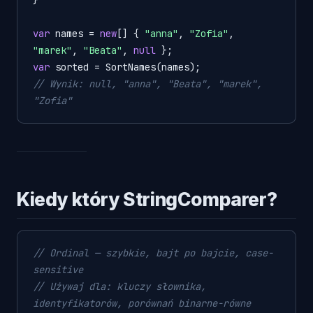
var
 names = 
new
[] { 
"anna"
, 
"Zofia"
, 
"marek"
, 
"Beata"
, 
null
var
// Wynik: null, "anna", "Beata", "marek", 
"Zofia"
Kiedy który StringComparer?
// Ordinal — szybkie, bajt po bajcie, case-
sensitive
// Używaj dla: kluczy słownika, 
identyfikatorów, porównań binarne-równe