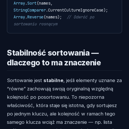
Array
.
Sort
(names, 
StringComparer
.
CurrentCultureIgnoreCase
Array
.
Reverse
(names);  
// Odwróć po 
sortowaniu rosnącym
Stabilność sortowania —
dlaczego to ma znaczenie
Sortowanie jest
stabilne
, jeśli elementy uznane za
“równe” zachowują swoją oryginalną względną
kolejność po posortowaniu. To niepozorna
właściwość, która staje się istotna, gdy sortujesz
po jednym kluczu, ale kolejność w ramach tego
samego klucza wciąż ma znaczenie — np. lista