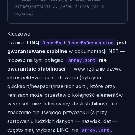
DataRejestracji 3, potem 1 (tak jak w 
wejściu)
Kluczowa
różnica:
LINQ
/
jest
OrderBy
OrderByDescending
gwarantowane stabilne
w dokumentacji .NET —
możesz na tym polegać.
nie
Array.Sort
gwarantuje stabilności
— wewnętrznie używa
introspektywnego sortowania (hybryda
quicksort/heapsort/insertion sort), które przy
remisach może przestawić kolejność elementów
w sposób niezdefiniowany. Jeśli stabilność ma
znaczenie dla Twojego przypadku (a przy
sortowaniu ludzkich danych — nazwisk, dat —
często ma), wybierz LINQ, nie
.
Array.Sort