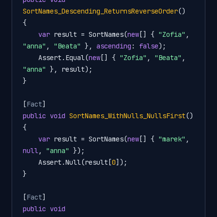
SortNames_Descending_ReturnsReverseOrder
()
{

var
 result = SortNames(
new
[] { 
"Zofia"
, 
"anna"
, 
"Beata"
 }, 
ascending
: 
false
);

    Assert.Equal(
new
[] { 
"Zofia"
, 
"Beata"
, 
"anna"
 }, result);

}

[
Fact
public
void
SortNames_WithNulls_NullsFirst
()
{

var
 result = SortNames(
new
[] { 
"marek"
, 
null
, 
"anna"
 });

    Assert.Null(result[
0
]);

}

[
Fact
public
void