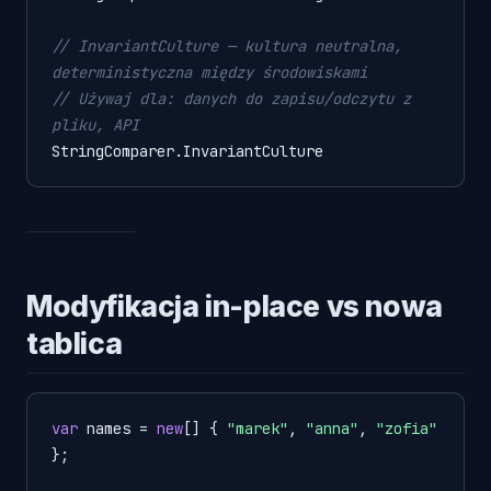
// InvariantCulture — kultura neutralna, 
deterministyczna między środowiskami
// Używaj dla: danych do zapisu/odczytu z 
pliku, API
Modyfikacja in-place vs nowa
tablica
var
 names = 
new
[] { 
"marek"
, 
"anna"
, 
"zofia"
};
