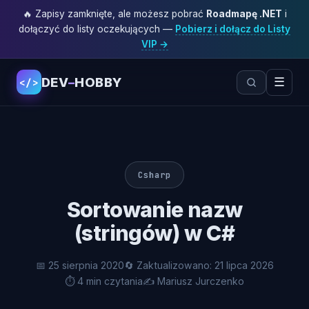
🔥 Zapisy zamknięte, ale możesz pobrać
Roadmapę .NET
i
dołączyć do listy oczekujących —
Pobierz i dołącz do Listy
VIP →
DEV
–
HOBBY
☰
</>
Csharp
Sortowanie nazw
(stringów) w C#
📅 25 sierpnia 2020
🔄 Zaktualizowano: 21 lipca 2026
⏱ 4 min czytania
✍️ Mariusz Jurczenko