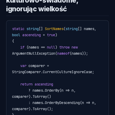
ignorując wielkość
static
string
[] 
SortNames
(
string
[] names, 
bool
ascending
 = 
true
)
{

if
 (names == 
null
) 
throw
new
ArgumentNullException(
nameof
(names));

var
 comparer = 
StringComparer.CurrentCultureIgnoreCase;

return
ascending
        ? names.OrderBy(n => n, 
comparer).ToArray()

        : names.OrderByDescending(n => n, 
comparer).ToArray();

}
