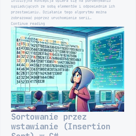
intuicyjna koncepcja opiera się na porównywaniu
sąsiadujących ze sobą elementów i odpowiednim ich
przestawianiu. Działanie tego algorytmu można
zobrazować poprzez uruchomienie serii…
Sortowanie
Continue reading
bąbelkowe
(Bubble
Sort)
w
C#
Sortowanie przez
wstawianie (Insertion