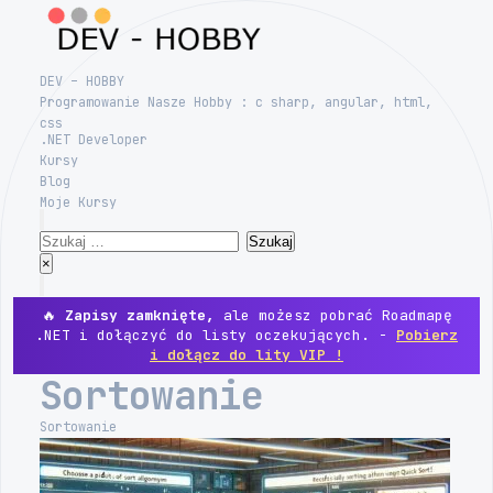
Skip
to
content
DEV – HOBBY
Programowanie Nasze Hobby : c sharp, angular, html,
css
.NET Developer
Kursy
Blog
Moje Kursy
Search
Szukaj:
Close
×
Menu
🔥
Zapisy zamknięte,
ale możesz pobrać Roadmapę
.NET i dołączyć do listy oczekujących. -
Pobierz
i dołącz do lity VIP !
Sortowanie
Sortowanie