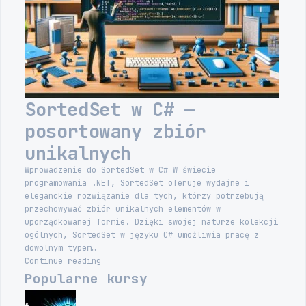
SortedSet w C# —
posortowany zbiór
unikalnych
Wprowadzenie do SortedSet w C# W świecie
programowania .NET, SortedSet oferuje wydajne i
eleganckie rozwiązanie dla tych, którzy potrzebują
przechowywać zbiór unikalnych elementów w
uporządkowanej formie. Dzięki swojej naturze kolekcji
ogólnych, SortedSet w języku C# umożliwia pracę z
dowolnym typem…
SortedSet
Continue reading
w
Popularne kursy
C#
—