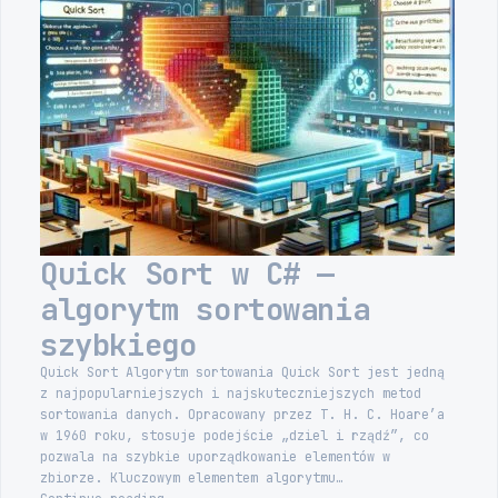
Quick Sort w C# —
algorytm sortowania
szybkiego
Quick Sort Algorytm sortowania Quick Sort jest jedną
z najpopularniejszych i najskuteczniejszych metod
sortowania danych. Opracowany przez T. H. C. Hoare’a
w 1960 roku, stosuje podejście „dziel i rządź”, co
pozwala na szybkie uporządkowanie elementów w
zbiorze. Kluczowym elementem algorytmu…