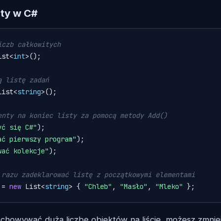
sty w C#
iczb całkowitych
ist<
int
>();

ą listę zadań
List<
string
>();

enty na koniec listy za pomocą metody Add()
yć się C#"
);

ać pierwszy program"
);

wać kolekcje"
);

 razu zadeklarować listę z początkowymi elementami
 = 
new
 List<
string
> { 
"Chleb"
, 
"Masło"
, 
"Mleko"
 };
zechowywać dużą liczbę obiektów na liście, możesz zmnie