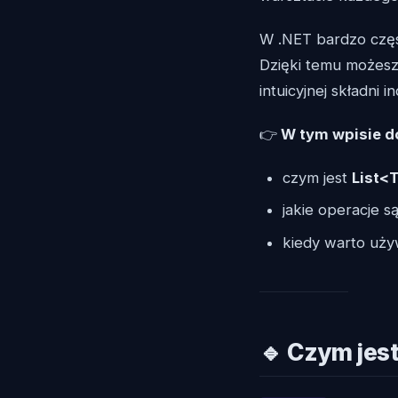
W .NET bardzo częs
Dzięki temu możesz
intuicyjnej składni 
👉
W tym wpisie do
czym jest
List<
jakie operacje 
kiedy warto uży
🔹 Czym jes