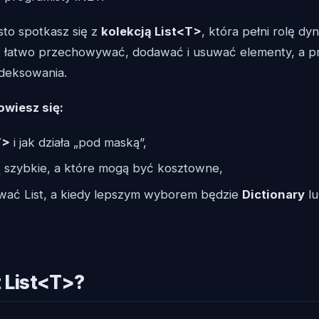
to spotkasz się z
kolekcją List<T>
, która pełni rolę dyn
 łatwo przechowywać, dodawać i usuwać elementy, a pr
indeksowania.
wiesz się:
T>
i jak działa „pod maską”,
są szybkie, a które mogą być kosztowne,
wać List, a kiedy lepszym wyborem będzie
Dictionary
lu
t List<T>?