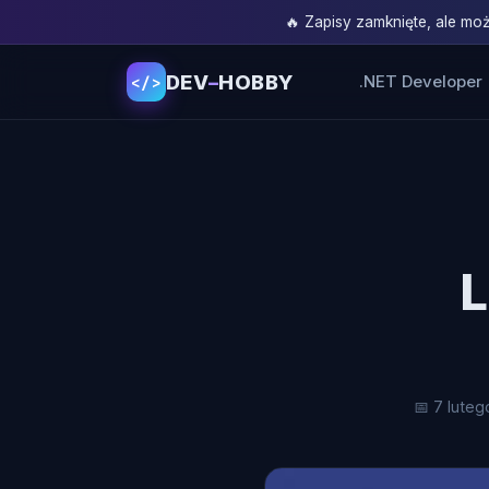
🔥 Zapisy zamknięte, ale m
DEV
–
HOBBY
.NET Developer
</>
L
📅 7 luteg