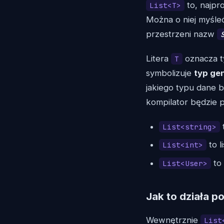
to, najpro
List<T>
Można o niej myśleć 
przestrzeni nazw
Litera
oznacza ty
T
symbolizuje
typ ge
jakiego typu dane 
kompilator będzie p
t
List<string>
to l
List<int>
to 
List<User>
Jak to działa 
Wewnętrznie
List