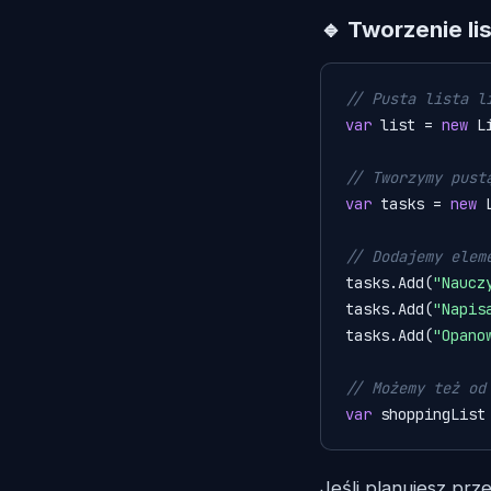
🔹 Tworzenie li
// Pusta lista l
var
 list = 
new
 L
// Tworzymy pust
var
 tasks = 
new
 
// Dodajemy elem
tasks.Add(
"Naucz
tasks.Add(
"Napis
tasks.Add(
"Opano
// Możemy też od
var
 shoppingList
Jeśli planujesz pr