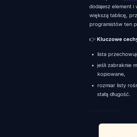
dodajesz element i 
większą tablicę, pr
programistów ten pr
👉
Kluczowe cech
lista przechowu
jeśli zabraknie 
kopiowane,
rozmiar listy ro
stałą długość.