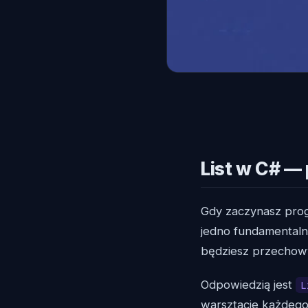
List w C# —
Gdy zaczynasz prog
jedno fundamentaln
będziesz przechow
Odpowiedzią jest
L
warsztacie każdego