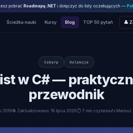
ożesz pobrać
Roadmapę .NET
i dołączyć do listy oczekujących —
Pob
Ścieżka nauki
Kursy
Blog
TOP 50 pytań
👤 Z
Csharp
Kolekcje
ist
w C# — praktycz
przewodnik
o 2019
🔄 Zaktualizowano: 18 lipca 2026
⏱ 7 min czytania
✍️ Mariusz