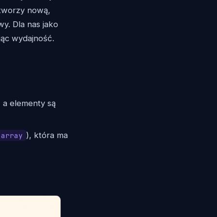
tworzy nową,
wy. Dla nas jako
jąc wydajność.
, a elementy są
), która ma
array