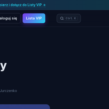
ierz i dołącz do Listy VIP →
aloguj się
Lista VIP
Ctrl K
ny
 Jurczenko