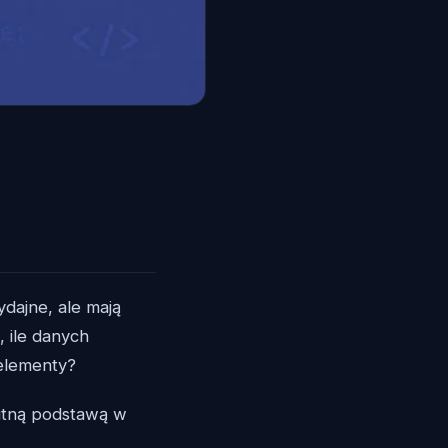
dajne, ale mają
, ile danych
elementy?
lutną podstawą w