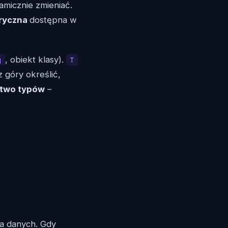
namicznie zmieniać.
ryczna
dostępna w
, obiekt klasy).
g
T
z góry określić,
stwo typów
–
a danych. Gdy