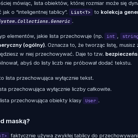
ściej mówiąc, lista obiektów, której rozmiar może się dy
jak o “inteligentnej tablicy”.
to
kolekcja
gene
List<T>
.
System.Collections.Generic
p elementów, jakie lista przechowuje (np.
,
int
strin
neryczny (ogólny)
. Oznacza to, że tworząc listę, musisz 
będziesz w niej przechowywać. Daje to tzw.
bezpieczeń
ilnował, abyś do listy liczb nie próbował dodać tekstu.
o lista przechowująca wyłącznie tekst.
ista przechowująca wyłącznie liczby całkowite.
lista przechowująca obiekty klasy
.
User
pod maską?
faktycznie używa zwykłej tablicy do przechowywani
<T>