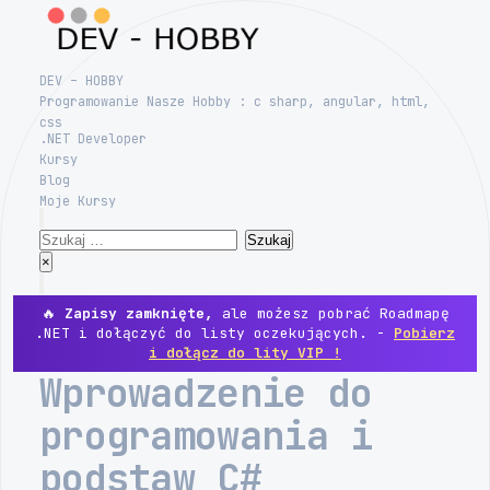
Skip
to
content
DEV – HOBBY
Programowanie Nasze Hobby : c sharp, angular, html,
css
.NET Developer
Kursy
Blog
Moje Kursy
Search
Szukaj:
Close
×
Menu
🔥
Zapisy zamknięte,
ale możesz pobrać Roadmapę
.NET i dołączyć do listy oczekujących. -
Pobierz
i dołącz do lity VIP !
Wprowadzenie do
programowania i
podstaw C#