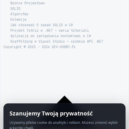
Wzorce Projektowe
SOLID
Algorytmy
Kolekcje
Jak stosować 5 zasad SOLID w C#
Projekt Tetris w .NET — seria tutoriali
Aplikacja do zarządzania kontaktami w C#
Scaffolding w Visual Studio — szybkie API .NET
Copyright © 2015 - 2026 DEV-HOBBY.PL
Szanujemy Twoją prywatność
Używamy plików cookie do analityki i reklam. Możesz zmienić wybór
w każdej chwili.