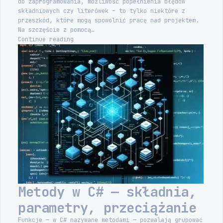
do zaprogramowania, możliwość popełnienia błędów
składniowych czy literówek – to tylko niektóre z
przeszkód, które mogą spowolnić pracę nad projektem.
Na szczęście z pomocą…
Scaffolding
Continue reading
w
Visual
Studio
—
szybkie
API
.NET
Metody w C# — składnia,
parametry, przeciążanie
Funkcje — w C# nazywane metodami — pozwalają grupować