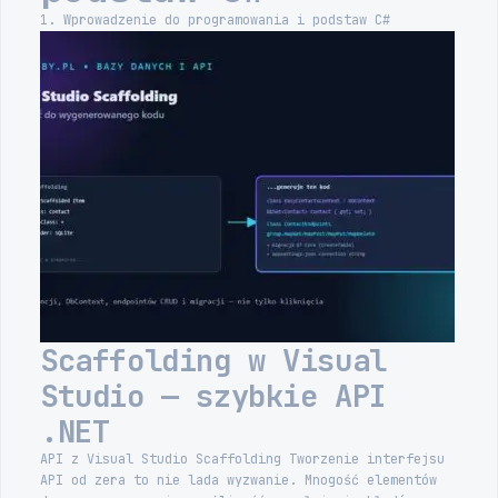
1. Wprowadzenie do programowania i podstaw C#
Scaffolding w Visual
Studio — szybkie API
.NET
API z Visual Studio Scaffolding Tworzenie interfejsu
API od zera to nie lada wyzwanie. Mnogość elementów