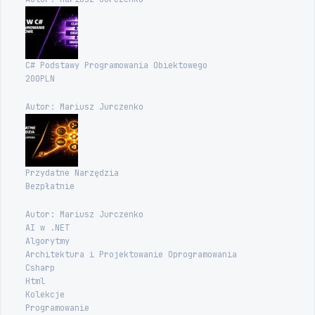
C# Podstawy Programowania Obiektowego
200PLN
Autor: Mariusz Jurczenko
Przydatne Narzędzia
Bezpłatnie
Autor: Mariusz Jurczenko
AI w .NET
Algorytmy
Architektura i Projektowanie Oprogramowania
Csharp
Html
Kolekcje
Programowanie