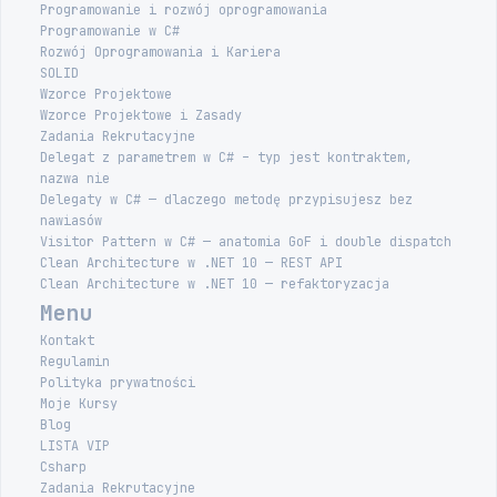
Programowanie i rozwój oprogramowania
Programowanie w C#
Rozwój Oprogramowania i Kariera
SOLID
Wzorce Projektowe
Wzorce Projektowe i Zasady
Zadania Rekrutacyjne
Delegat z parametrem w C# – typ jest kontraktem,
nazwa nie
Delegaty w C# — dlaczego metodę przypisujesz bez
nawiasów
Visitor Pattern w C# — anatomia GoF i double dispatch
Clean Architecture w .NET 10 — REST API
Clean Architecture w .NET 10 — refaktoryzacja
Menu
Kontakt
Regulamin
Polityka prywatności
Moje Kursy
Blog
LISTA VIP
Csharp
Zadania Rekrutacyjne