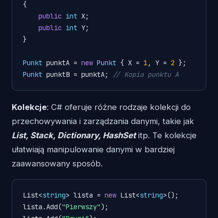
{

public
int
 X;

public
int
 Y;

}

Punkt
punktA
=
new
Punkt
 { X = 
1
, Y = 
2
Punkt
punktB
=
 punktA; 
// Kopia punktu A
Kolekcje
: C# oferuje różne rodzaje kolekcji do
przechowywania i zarządzania danymi, takie jak
List, Stack, Dictionary, HashSet
itp. Te kolekcje
ułatwiają manipulowanie danymi w bardziej
zaawansowany sposób.
List<
string
> lista = 
new
 List<
string
>();

lista.Add(
"Pierwszy"
);
