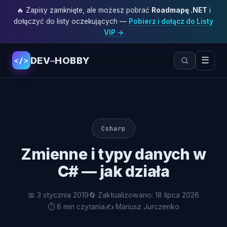
🔥 Zapisy zamknięte, ale możesz pobrać
Roadmapę .NET
i
dołączyć do listy oczekujących —
Pobierz i dołącz do Listy
VIP →
DEV
–
HOBBY
☰
</>
Csharp
Zmienne i typy danych w
C# — jak działa
📅 3 stycznia 2019
🔄 Zaktualizowano: 18 lipca 2026
⏱ 8 min czytania
✍️ Mariusz Jurczenko