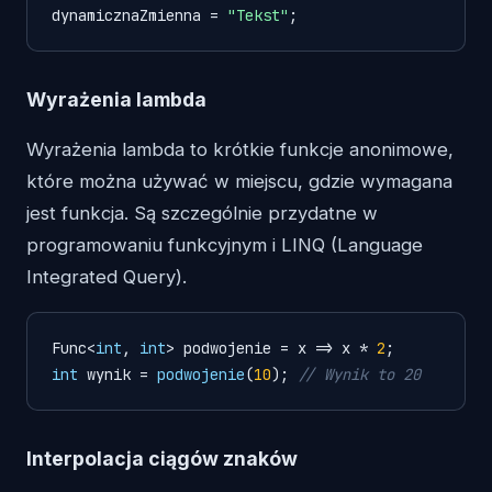
dynamicznaZmienna = 
"Tekst"
Wyrażenia lambda
Wyrażenia lambda to krótkie funkcje anonimowe,
które można używać w miejscu, gdzie wymagana
jest funkcja. Są szczególnie przydatne w
programowaniu funkcyjnym i LINQ (Language
Integrated Query).
Func<
int
, 
int
> podwojenie = x => x * 
2
int
 wynik = 
podwojenie
(
10
); 
// Wynik to 20
Interpolacja ciągów znaków