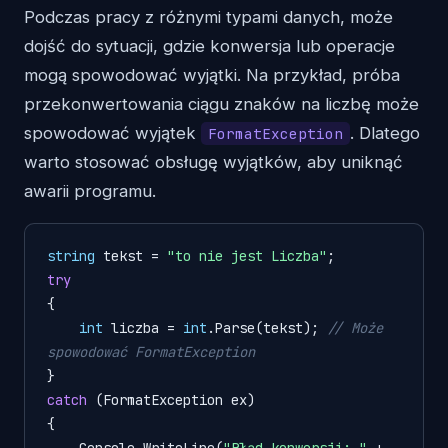
Podczas pracy z różnymi typami danych, może
dojść do sytuacji, gdzie konwersja lub operacje
mogą spowodować wyjątki. Na przykład, próba
przekonwertowania ciągu znaków na liczbę może
spowodować wyjątek
. Dlatego
FormatException
warto stosować obsługę wyjątków, aby uniknąć
awarii programu.
string
 tekst = 
"to nie jest Liczba"
try
{

int
 liczba = 
int
.Parse(tekst); 
// Może 
spowodować FormatException
catch
 (FormatException ex)

{

    Console.WriteLine(
"Błąd konwersji: "
 + 