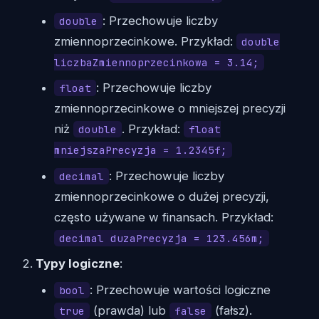
: Przechowuje liczby
double
zmiennoprzecinkowe. Przykład:
double
liczbaZmiennoprzecinkowa = 3.14;
: Przechowuje liczby
float
zmiennoprzecinkowe o mniejszej precyzji
niż
. Przykład:
double
float
mniejszaPrecyzja = 1.2345f;
: Przechowuje liczby
decimal
zmiennoprzecinkowe o dużej precyzji,
często używane w finansach. Przykład:
decimal duzaPrecyzja = 123.456m;
Typy logiczne
:
: Przechowuje wartości logiczne
bool
(prawda) lub
(fałsz).
true
false