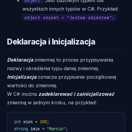
: Jest bazowym typem dla
object
wszystkich innych typów w C#. Przykład:
object obiekt = "Jestem obiektem";
Deklaracja i Inicjalizacja
Deklaracja
zmiennej to proces przypisywania
nazwy i określenia typu danej zmiennej.
Inicjalizacja
oznacza przypisanie początkowej
wartości do zmiennej.
W C# można
zadeklarować i zainicjalizować
zmienną w jednym kroku, na przykład:
int
 wiek = 
100
string
 imie = 
"Marcin"