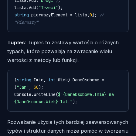
lista.Add(
"Drugi"
);

lista.Add(
"Trzeci"
string
 pierwszyElement = lista[
0
]; 
// 
"Pierwszy"
Tuples
: Tuples to zestawy wartości o różnych
typach, które pozwalają na zwracanie wielu
wartości z metody lub funkcji.
(
string
 Imie, 
int
 Wiek) DaneOsobowe = 
(
"Jan"
, 
30
);

Console.WriteLine(
$"
{DaneOsobowe.Imie}
 ma 
{DaneOsobowe.Wiek}
 lat."
Rozważanie użycia tych bardziej zaawansowanych
typów i struktur danych może pomóc w tworzeniu