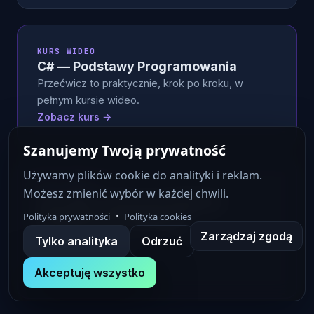
KURS WIDEO
C# — Podstawy Programowania
Przećwicz to praktycznie, krok po kroku, w
pełnym kursie wideo.
Zobacz kurs →
Szanujemy Twoją prywatność
Używamy plików cookie do analityki i reklam.
KURS WIDEO
Możesz zmienić wybór w każdej chwili.
AI w .NET: Zostań Architektem
·
Polityka prywatności
Polityka cookies
Inteligentnych Aplikacji!
Zarządzaj zgodą
Przećwicz to praktycznie, krok po kroku, w
Tylko analityka
Odrzuć
pełnym kursie wideo.
Zobacz kurs →
Akceptuję wszystko