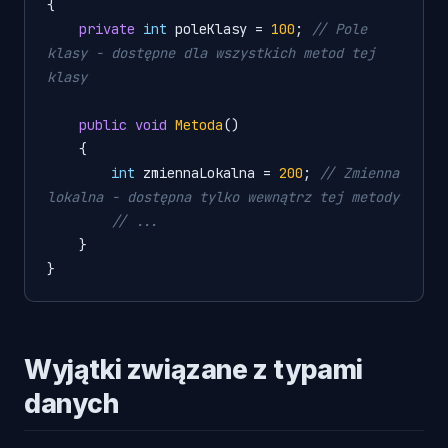
{

private
int
 poleKlasy = 
100
; 
// Pole 
klasy - dostępne dla wszystkich metod tej 
klasy
public
void
Metoda
()
    {

int
 zmiennaLokalna = 
200
; 
// Zmienna 
lokalna - dostępna tylko wewnątrz tej metody
// ...
    }

Wyjątki związane z typami
danych