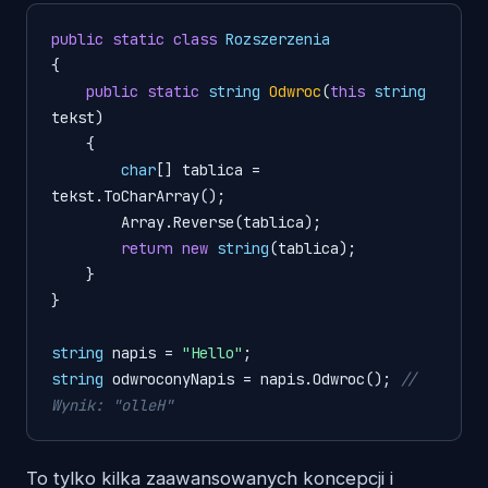
public
static
class
Rozszerzenia
{

public
static
string
Odwroc
(
this
string
tekst
)
    {

char
[] tablica = 
tekst.ToCharArray();

        Array.Reverse(tablica);

return
new
string
(tablica);

    }

}

string
 napis = 
"Hello"
string
 odwroconyNapis = napis.Odwroc(); 
// 
Wynik: "olleH"
To tylko kilka zaawansowanych koncepcji i