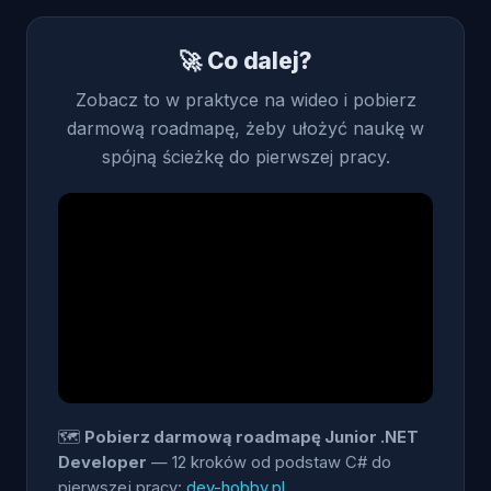
🚀 Co dalej?
Zobacz to w praktyce na wideo i pobierz
darmową roadmapę, żeby ułożyć naukę w
spójną ścieżkę do pierwszej pracy.
🗺️
Pobierz darmową roadmapę Junior .NET
Developer
— 12 kroków od podstaw C# do
pierwszej pracy:
dev-hobby.pl