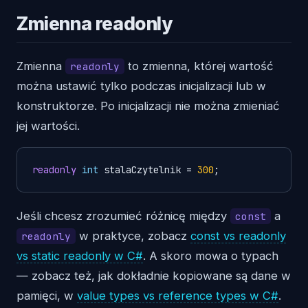
Zmienna readonly
Zmienna
to zmienna, której wartość
readonly
można ustawić tylko podczas inicjalizacji lub w
konstruktorze. Po inicjalizacji nie można zmieniać
jej wartości.
readonly
int
 stalaCzytelnik = 
300
Jeśli chcesz zrozumieć różnicę między
a
const
w praktyce, zobacz
const vs readonly
readonly
vs static readonly w C#
. A skoro mowa o typach
— zobacz też, jak dokładnie kopiowane są dane w
pamięci, w
value types vs reference types w C#
.