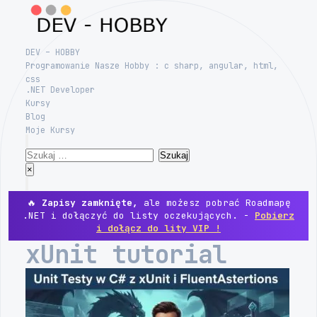
Skip
to
content
DEV – HOBBY
Programowanie Nasze Hobby : c sharp, angular, html,
css
.NET Developer
Kursy
Blog
Moje Kursy
Search
Szukaj:
Close
×
Menu
🔥
Zapisy zamknięte,
ale możesz pobrać Roadmapę
.NET i dołączyć do listy oczekujących. -
Pobierz
i dołącz do lity VIP !
xUnit tutorial