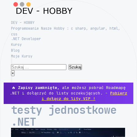
Skip
to
content
DEV – HOBBY
Programowanie Nasze Hobby : c sharp, angular, html,
css
.NET Developer
Kursy
Blog
Moje Kursy
Search
Szukaj:
Close
×
Menu
🔥
Zapisy zamknięte,
ale możesz pobrać Roadmapę
.NET i dołączyć do listy oczekujących. -
Pobierz
i dołącz do lity VIP !
testy jednostkowe
.NET