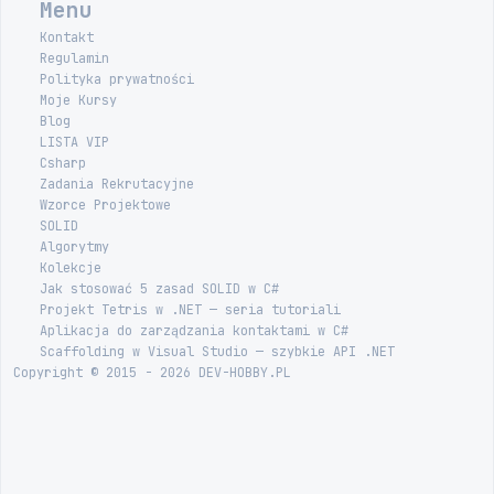
Menu
Kontakt
Regulamin
Polityka prywatności
Moje Kursy
Blog
LISTA VIP
Csharp
Zadania Rekrutacyjne
Wzorce Projektowe
SOLID
Algorytmy
Kolekcje
Jak stosować 5 zasad SOLID w C#
Projekt Tetris w .NET — seria tutoriali
Aplikacja do zarządzania kontaktami w C#
Scaffolding w Visual Studio — szybkie API .NET
Copyright © 2015 - 2026 DEV-HOBBY.PL