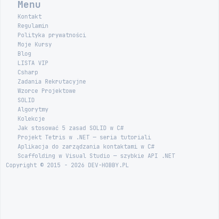
Menu
Kontakt
Regulamin
Polityka prywatności
Moje Kursy
Blog
LISTA VIP
Csharp
Zadania Rekrutacyjne
Wzorce Projektowe
SOLID
Algorytmy
Kolekcje
Jak stosować 5 zasad SOLID w C#
Projekt Tetris w .NET — seria tutoriali
Aplikacja do zarządzania kontaktami w C#
Scaffolding w Visual Studio — szybkie API .NET
Copyright © 2015 - 2026 DEV-HOBBY.PL