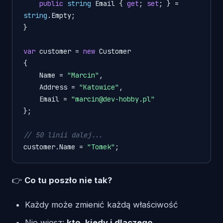
public
string
 Email { 
get
; 
set
; } = 
string
.Empty;

}

var
 customer = 
new
 Customer

{

    Name = 
"Marcin"
,

    Address = 
"Katowice"
,

    Email = 
"marcin@dev-hobby.pl"
};

// 50 linii dalej...
customer.Name = 
"Tomek"
;
👉
Co tu poszło nie tak?
Każdy może zmienić każdą właściwość
Nie wiesz:
kto, kiedy i dlaczego