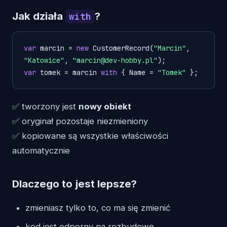
Jak działa
?
with
var
 marcin = 
new
 CustomerRecord(
"Marcin"
, 
"Katowice"
, 
"marcin@dev-hobby.pl"
var
 tomek = marcin 
with
 { Name = 
"Tomek"
 };
✅ tworzony jest
nowy obiekt
✅ oryginał pozostaje niezmieniony
✅ kopiowane są wszystkie właściwości
automatycznie
Dlaczego to jest lepsze?
zmieniasz tylko to, co ma się zmienić
kod jest odporny na rozbudowę