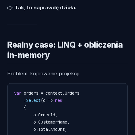
👉
Tak, to naprawdę działa.
Realny case: LINQ + obliczenia
in-memory
Problem: kopiowanie projekcji
var
 orders = context.
Orders
    .
Select
(
o
 =>
new
    {

        o.
OrderId
,

        o.
CustomerName
,

        o.
TotalAmount
,
