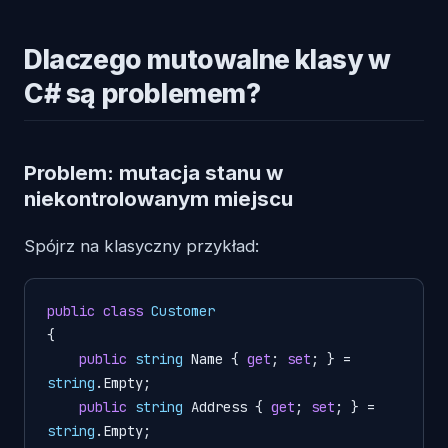
Dlaczego mutowalne klasy w
C# są problemem?
Problem: mutacja stanu w
niekontrolowanym miejscu
Spójrz na klasyczny przykład:
public
class
Customer
{

public
string
 Name { 
get
; 
set
; } = 
string
.Empty;

public
string
 Address { 
get
; 
set
; } = 
string
.Empty;
