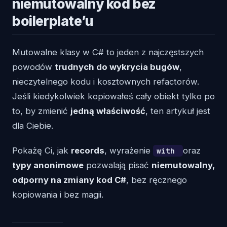
niemutowalny kod bez
boilerplate’u
Mutowalne klasy w C# to jeden z najczęstszych
powodów
trudnych do wykrycia bugów
,
nieczytelnego kodu i kosztownych refactorów.
Jeśli kiedykolwiek kopiowałeś cały obiekt tylko po
to, by zmienić
jedną właściwość
, ten artykuł jest
dla Ciebie.
Pokażę Ci, jak
records
, wyrażenie
oraz
with
typy anonimowe
pozwalają pisać
niemutowalny,
odporny na zmiany kod C#
, bez ręcznego
kopiowania i bez magii.