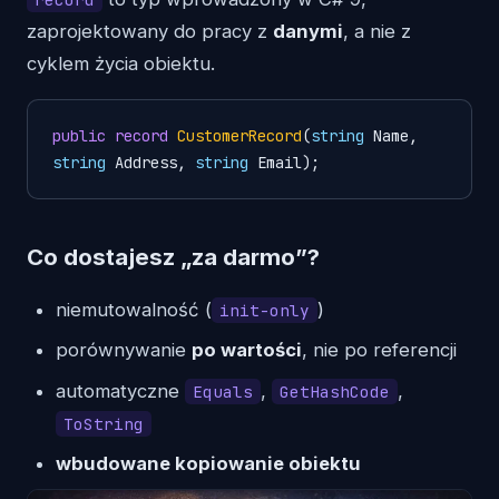
zaprojektowany do pracy z
danymi
, a nie z
cyklem życia obiektu.
public
record
CustomerRecord
(
string
 Name, 
string
 Address, 
string
 Email
)
;
Co dostajesz „za darmo”?
niemutowalność (
)
init-only
porównywanie
po wartości
, nie po referencji
automatyczne
,
,
Equals
GetHashCode
ToString
wbudowane kopiowanie obiektu