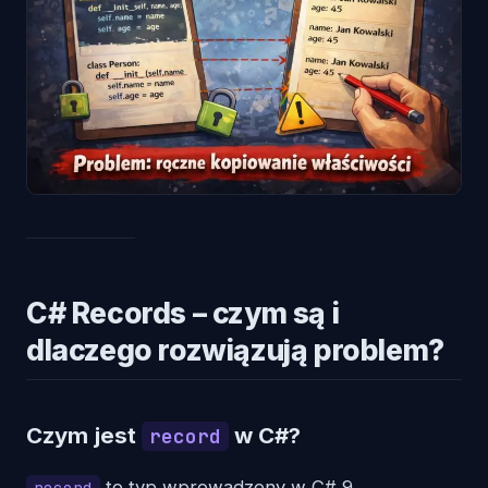
C# Records – czym są i
dlaczego rozwiązują problem?
Czym jest
w C#?
record
to typ wprowadzony w C# 9,
record