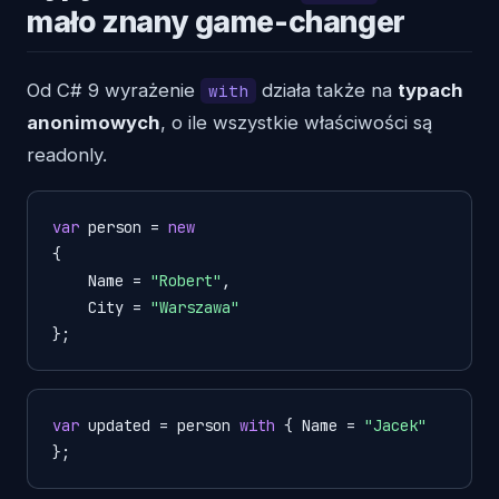
mało znany game-changer
Od C# 9 wyrażenie
działa także na
typach
with
anonimowych
, o ile wszystkie właściwości są
readonly.
var
 person = 
new
{

    Name = 
"Robert"
,

    City = 
"Warszawa"
};
var
 updated = person 
with
 { Name = 
"Jacek"
};