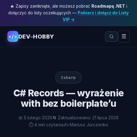
🔥 Zapisy zamknięte, ale możesz pobrać
Roadmapę .NET
i
dołączyć do listy oczekujących —
Pobierz i dołącz do Listy
VIP →
DEV
–
HOBBY
☰
</>
Csharp
C# Records — wyrażenie
with bez boilerplate’u
📅 5 lutego 2026
🔄 Zaktualizowano: 21 lipca 2026
⏱ 4 min czytania
✍️ Mariusz Jurczenko