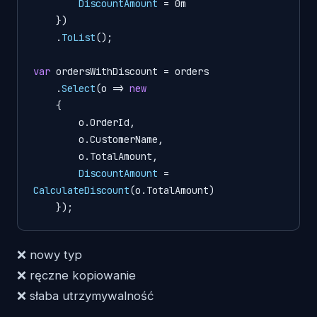
DiscountAmount
 = 0m

    })

    .
ToList
();

var
 ordersWithDiscount = orders

    .
Select
(
o
 =>
new
    {

        o.
OrderId
,

        o.
CustomerName
,

        o.
TotalAmount
,

DiscountAmount
 = 
CalculateDiscount
(o.
TotalAmount
)

    });
❌ nowy typ
❌ ręczne kopiowanie
❌ słaba utrzymywalność