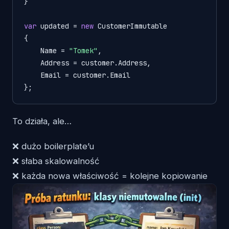
}

var
 updated = 
new
 CustomerImmutable

{

    Name = 
"Tomek"
,

    Address = customer.Address,

    Email = customer.Email

};
To działa, ale…
❌ dużo boilerplate’u
❌ słaba skalowalność
❌ każda nowa właściwość = kolejne kopiowanie