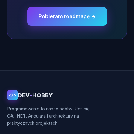
Pobieram roadmapę →
DEV
–
HOBBY
</>
Programowanie to nasze hobby. Ucz się
C#, .NET, Angulara i architektury na
praktycznych projektach.