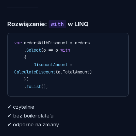
Rozwiązanie:
w LINQ
with
var
 ordersWithDiscount = orders

    .
Select
(
o
 =>
 o 
with
    {

DiscountAmount
 = 
CalculateDiscount
(o.
TotalAmount
)

    })

    .
ToList
();
✔ czytelnie
✔ bez boilerplate’u
✔ odporne na zmiany