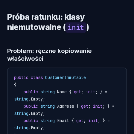
Próba ratunku: klasy
niemutowalne (
)
init
Problem: ręczne kopiowanie
właściwości
public
class
CustomerImmutable
{

public
string
 Name { 
get
; 
init
; } = 
string
.Empty;

public
string
 Address { 
get
; 
init
; } = 
string
.Empty;

public
string
 Email { 
get
; 
init
; } = 
string
.Empty;
