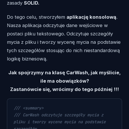
zasady
SOLID.
Do tego celu, stworzyłem
aplikację konsolową
.
Nasza aplikacja odczytuje dane wejściowe w
postaci pliku tekstowego. Odczytuje szczegóły
mycia z pliku i tworzy wycenę mycia na podstawie
tych szczegółów stosując do nich niestandardową
logikę biznesową.
Jak spojrzymy na klasę CarWash, jak myślicie,
ile ma obowiązków?
Zastanówcie się, wrócimy do tego później !!!
///
<summary>
///
 CarWash odczytuje szczegóły mycia z 
pliku i tworzy wycene mycia na podstawie 
szczegółów.