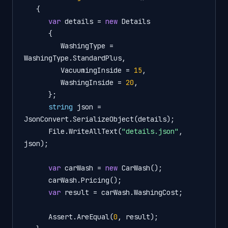
   {

var
 details = 
new
 Details

      {

         WashingType = 
WashingType.StandardPlus,

         VacuumingInside = 
15
,

         WashingInside = 
20
,

      };

string
 json = 
JsonConvert.SerializeObject(details);

      File.WriteAllText(
"details.json"
, 
json);

var
 carWash = 
new
 CarWash();

      carWash.Pricing();

var
 result = carWash.WashingCost;

      Assert.AreEqual(
0
, result);
