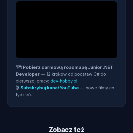
🗺️
Pobierz darmową roadmapę Junior .NET
Developer
— 12 kroków od podstaw C# do
pierwszej pracy:
dev-hobby.pl
🎬
Subskrybuj kanał YouTube
— nowe filmy co
tydzień.
Zobacz też