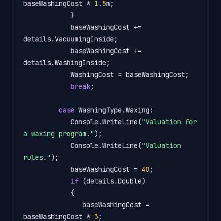
baseWashingCost * 
1.5
m;

            }

            baseWashingCost += 
details.VacuumingInside;

            baseWashingCost += 
details.WashingInside;

            WashingCost = baseWashingCost;

break
;

case
 WashingType.Waxing:

            Console.WriteLine(
"Valuation for 
a waxing program."
);

            Console.WriteLine(
"Valuation 
rules."
);

            baseWashingCost = 
40
;

if
 (details.Double)

            {

               baseWashingCost = 
baseWashingCost * 
3
;
