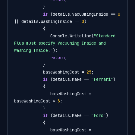
            }

if
 (details.VacuumingInside == 
0
|| details.WashingInside == 
0
)

            {

               Console.WriteLine(
"Standard 
Plus must specify Vacuuming Inside and 
Washing Inside."
);

return
;

            }

            baseWashingCost = 
25
;

if
 (details.Make == 
"Ferrari"
)

            {

               baseWashingCost = 
baseWashingCost * 
3
;

            }

if
 (details.Make == 
"Ford"
)

            {

               baseWashingCost = 