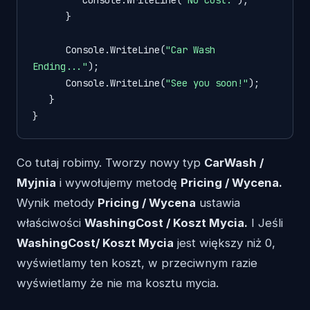
      }

      Console.WriteLine(
"Car Wash 
Ending..."
);

      Console.WriteLine(
"See you soon!"
);

   }

}
Co tutaj robimy. Tworzy nowy typ
CarWash /
Myjnia
i wywołujemy metodę
Pricing / Wycena.
Wynik metody
Pricing / Wycena
ustawia
właściwości
WashingCost / Koszt Mycia.
I Jeśli
WashingCost/ Koszt Mycia
jest większy niż 0,
wyświetlamy ten koszt, w przeciwnym razie
wyświetlamy że nie ma kosztu mycia.