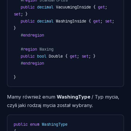
public
decimal
 VacuumingInside { 
get
; 
set
; }

public
decimal
 WashingInside { 
get
; 
set
; 
}  

#
endregion
#
region
 Waxing
public
bool
 Double { 
get
; 
set
; }

#
endregion
}
Mamy również enum
WashingType
/ Typ mycia,
czyli jaki rodzaj mycia został wybrany.
public
enum
WashingType