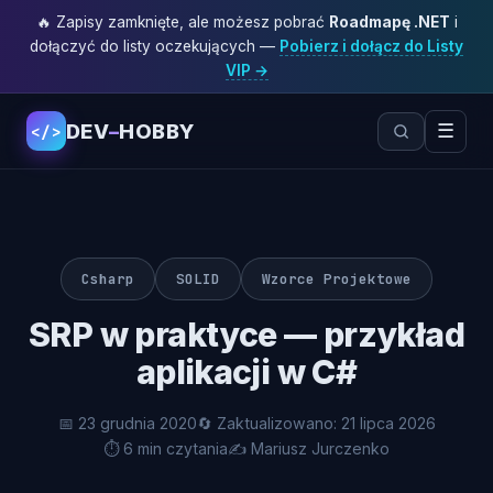
🔥 Zapisy zamknięte, ale możesz pobrać
Roadmapę .NET
i
dołączyć do listy oczekujących —
Pobierz i dołącz do Listy
VIP →
DEV
–
HOBBY
☰
</>
Csharp
SOLID
Wzorce Projektowe
SRP w praktyce — przykład
aplikacji w C#
📅 23 grudnia 2020
🔄 Zaktualizowano: 21 lipca 2026
⏱ 6 min czytania
✍️ Mariusz Jurczenko