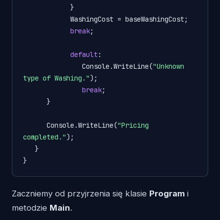
            }

            WashingCost = baseWashingCost;

break
;

default
:

               Console.WriteLine(
"Unknown 
type of Washing."
);

break
;

      }

      Console.WriteLine(
"Pricing 
completed."
);

   }

}
Zaczniemy od przyjrzenia się klasie
Program
i
metodzie
Main
.