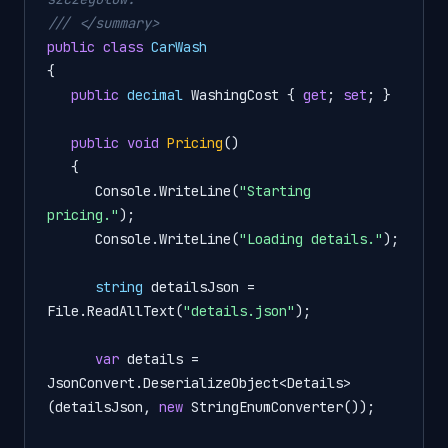
///
</summary>
public
class
CarWash
{

public
decimal
 WashingCost { 
get
; 
set
; } 

public
void
Pricing
()
   {

      Console.WriteLine(
"Starting 
pricing."
);

      Console.WriteLine(
"Loading details."
);

string
 detailsJson = 
File.ReadAllText(
"details.json"
);

var
 details = 
JsonConvert.DeserializeObject<Details>
(detailsJson, 
new
 StringEnumConverter());
