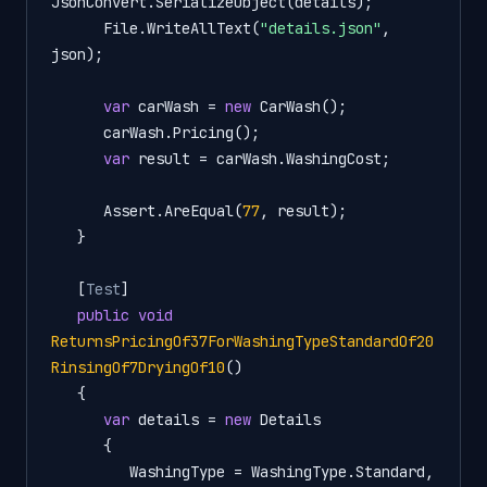
JsonConvert.SerializeObject(details);

      File.WriteAllText(
"details.json"
, 
json);

var
 carWash = 
new
 CarWash();

      carWash.Pricing();

var
 result = carWash.WashingCost;

      Assert.AreEqual(
77
, result);

   }

   [
Test
]

public
void
ReturnsPricingOf37ForWashingTypeStandardOf20
RinsingOf7DryingOf10
()
   {

var
 details = 
new
 Details

      {

         WashingType = WashingType.Standard,
