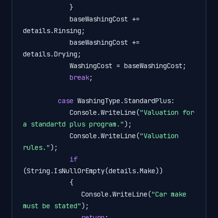
            }

            baseWashingCost += 
details.Rinsing;

            baseWashingCost += 
details.Drying;

            WashingCost = baseWashingCost;                   

break
;

case
 WashingType.StandardPlus:

            Console.WriteLine(
"Valuation for 
a standartd plus program."
);

            Console.WriteLine(
"Valuation 
rules."
);

if
(String.IsNullOrEmpty(details.Make))

            {

               Console.WriteLine(
"Car make 
must be stated"
);

return
;
