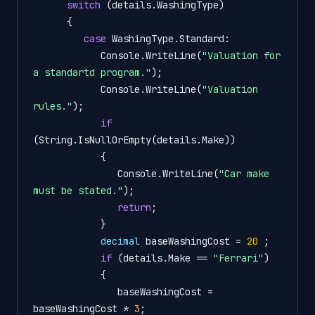
switch
 (details.WashingType)

      {

case
 WashingType.Standard:

            Console.WriteLine(
"Valuation for 
a standartd program."
);

            Console.WriteLine(
"Valuation 
rules."
);

if
(String.IsNullOrEmpty(details.Make))

            {

               Console.WriteLine(
"Car make 
must be stated."
);

return
;

            }

decimal
 baseWashingCost = 
20
 ;

if
 (details.Make == 
"Ferrari"
)

            {

               baseWashingCost = 
baseWashingCost * 
3
;
