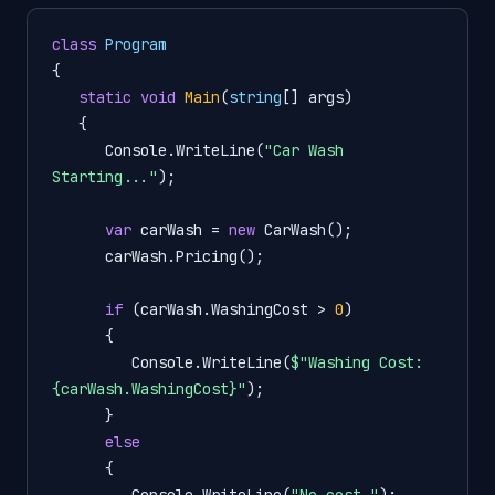
class
Program
{

static
void
Main
(
string
[] args
)
   {

      Console.WriteLine(
"Car Wash 
Starting..."
);

var
 carWash = 
new
 CarWash();

      carWash.Pricing();

if
 (carWash.WashingCost > 
0
)

      {

         Console.WriteLine(
$"Washing Cost: 
{carWash.WashingCost}
"
);

      }

else
      {

         Console.WriteLine(
"No cost."
);
