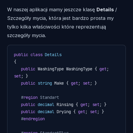
W naszej aplikacji mamy jeszcze klasę
Details
/
Szczegóły mycia, która jest bardzo prosta my
tylko kilka właściwości które reprezentują
szczegóły mycia.
public
class
Details
{

public
 WashingType WashingType { 
get
; 
set
; }

public
string
 Make { 
get
; 
set
; } 

#
region
 Standart
public
decimal
 Rinsing { 
get
; 
set
; }

public
decimal
 Drying { 
get
; 
set
; }

#
endregion
#
region
 StandartPlus