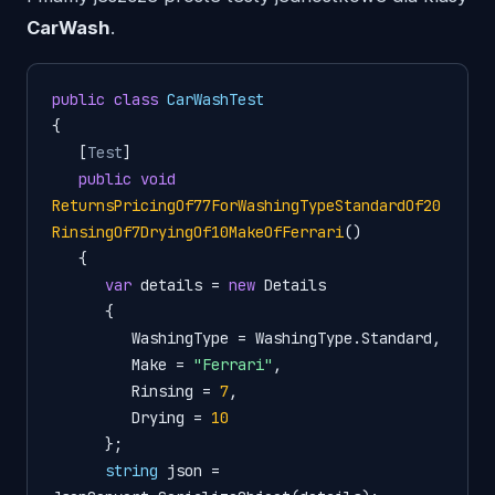
CarWash
.
public
class
CarWashTest
{

   [
Test
]

public
void
ReturnsPricingOf77ForWashingTypeStandardOf20
RinsingOf7DryingOf10MakeOfFerrari
()
   {

var
 details = 
new
 Details

      {

         WashingType = WashingType.Standard,

         Make = 
"Ferrari"
,

         Rinsing = 
7
,

         Drying = 
10
      };

string
 json = 