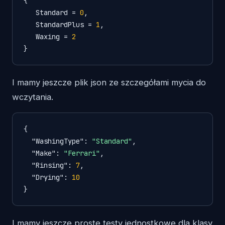
{

   Standard = 
0
,

   StandardPlus = 
1
,

   Waxing = 
2
}
I mamy jeszcze plik json ze szczegółami mycia do
wczytania.
{
"WashingType"
:
"Standard"
,
"Make"
:
"Ferrari"
,
"Rinsing"
:
7
,
"Drying"
:
10
}
I mamy jeszcze proste testy jednostkowe dla klasy