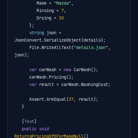
         Make = 
"Mazda"
,

         Rinsing = 
7
,

         Drying = 
10
      };

string
 json = 
JsonConvert.SerializeObject(details);

      File.WriteAllText(
"details.json"
, 
json);

var
 carWash = 
new
 CarWash();

      carWash.Pricing();

var
 result = carWash.WashingCost;

      Assert.AreEqual(
37
, result);

   }

   [
Test
]

public
void
ReturnsPricingOf0ForMakeNull
()