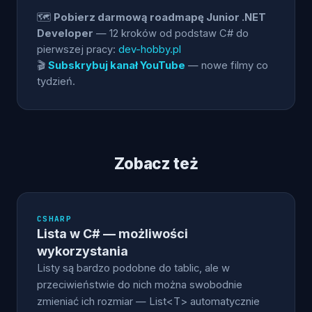
🗺️
Pobierz darmową roadmapę Junior .NET
Developer
— 12 kroków od podstaw C# do
pierwszej pracy:
dev-hobby.pl
🎬
Subskrybuj kanał YouTube
— nowe filmy co
tydzień.
Zobacz też
CSHARP
Lista w C# — możliwości
wykorzystania
Listy są bardzo podobne do tablic, ale w
przeciwieństwie do nich można swobodnie
zmieniać ich rozmiar — List<T> automatycznie