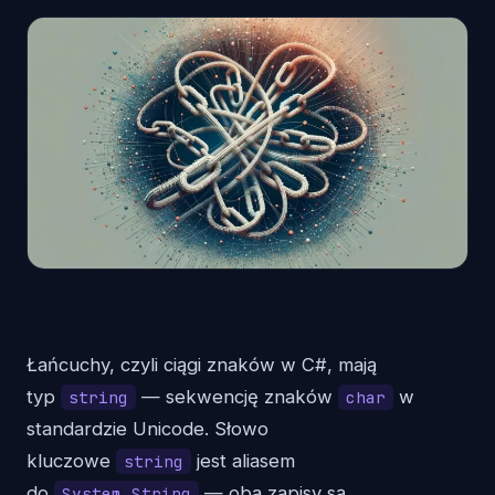
Łańcuchy, czyli ciągi znaków w C#, mają
typ
— sekwencję znaków
w
string
char
standardzie Unicode. Słowo
kluczowe
jest aliasem
string
do
— oba zapisy są
System.String