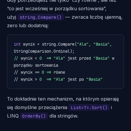
“co jest wcześniej w porządku sortowania”,
użyj
— zwraca liczbę ujemną,
string.Compare()
zero lub dodatnią:
int
 wynik = string.Compare(
"Ala"
, 
"Basia"
, 
//
 wynik < 
0  =>
"Ala"
 jest przed 
"Basia"
 w 
porządku sortowania

// wynik == 
0 =>
 równe

// wynik > 
0  =>
"Ala"
 jest po 
"Basia"
To dokładnie ten mechanizm, na którym opierają
się domyślne przeciążenia
i
List<T>.Sort()
LINQ
dla stringów.
OrderBy()