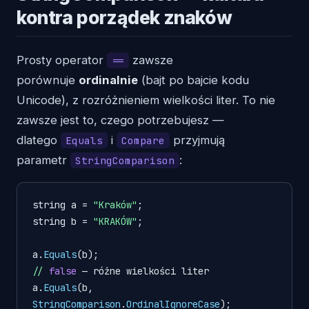
kontra porządek znaków
Prosty operator
zawsze
==
porównuje
ordinalnie
(bajt po bajcie kodu
Unicode), z rozróżnieniem wielkości liter. To nie
zawsze jest to, czego potrzebujesz —
dlatego
i
przyjmują
Equals
Compare
parametr
:
StringComparison
string a = 
"Kraków"
;

string b = 
"KRAKÓW"
;

a.
Equals
(b);                                     
//
false
 — różne wielkości liter

a.
Equals
(b, 
StringComparison
.
OrdinalIgnoreCase
);       