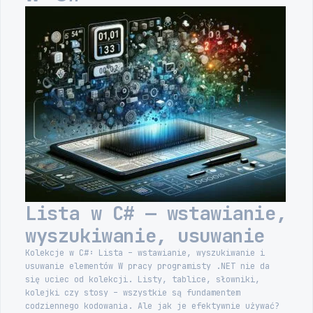
Lista w C# — wstawianie,
wyszukiwanie, usuwanie
Kolekcje w C#: Lista – wstawianie, wyszukiwanie i
usuwanie elementów W pracy programisty .NET nie da
się uciec od kolekcji. Listy, tablice, słowniki,
kolejki czy stosy – wszystkie są fundamentem
codziennego kodowania. Ale jak je efektywnie używać?