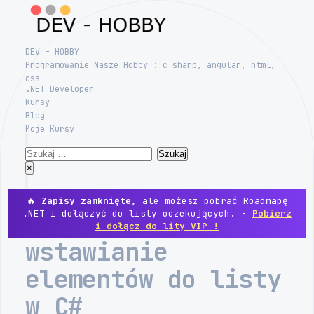
Skip
to
content
DEV – HOBBY
Programowanie Nasze Hobby : c sharp, angular, html,
css
.NET Developer
Kursy
Blog
Moje Kursy
Search
Szukaj:
Close
×
Menu
🔥
Zapisy zamknięte,
ale możesz pobrać Roadmapę
.NET i dołączyć do listy oczekujących. -
Pobierz
i dołącz do lity VIP !
wstawianie
elementów do listy
w C#