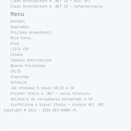
Clean Architecture w .NET 10 — REST API
Clean Architecture w .NET 10 — refaktoryzacja
Menu
Kontakt
Regulamin
Polityka prywatności
Moje Kursy
Blog
LISTA VIP
Csharp
Zadania Rekrutacyjne
Wzorce Projektowe
SOLID
Algorytmy
Kolekcje
Jak stosować 5 zasad SOLID w C#
Projekt Tetris w .NET — seria tutoriali
Aplikacja do zarządzania kontaktami w C#
Scaffolding w Visual Studio — szybkie API .NET
Copyright © 2015 - 2026 DEV-HOBBY.PL