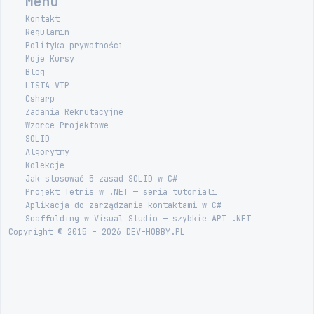
Menu
Kontakt
Regulamin
Polityka prywatności
Moje Kursy
Blog
LISTA VIP
Csharp
Zadania Rekrutacyjne
Wzorce Projektowe
SOLID
Algorytmy
Kolekcje
Jak stosować 5 zasad SOLID w C#
Projekt Tetris w .NET — seria tutoriali
Aplikacja do zarządzania kontaktami w C#
Scaffolding w Visual Studio — szybkie API .NET
Copyright © 2015 - 2026 DEV-HOBBY.PL