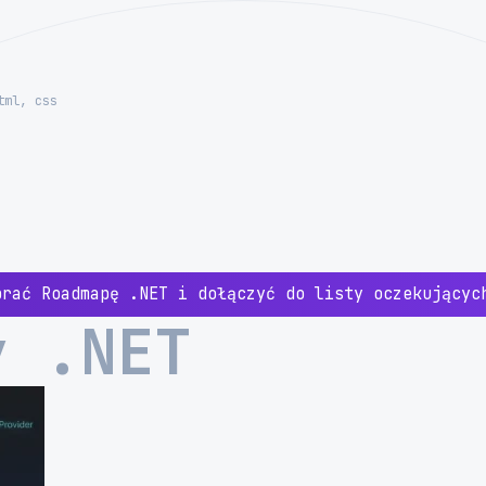
tml, css
brać Roadmapę .NET i dołączyć do listy oczekujący
y .NET