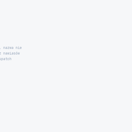
, nazwa nie
z nawiasów
spatch