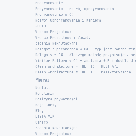
Programowanie
Programowanie i rozwój oprogramowania
Programowanie w C#
Rozwój Oprogramowania i Kariera
SOLID
Wzorce Projektowe
Wzorce Projektowe i Zasady
Zadania Rekrutacyjne
Delegat z parametrem w C# – typ jest kontraktem
Delegaty w C# — dlaczego metodę przypisujesz be
Visitor Pattern w C# — anatomia GoF i double di
Clean Architecture w .NET 10 — REST API
Clean Architecture w .NET 10 — refaktoryzacja
Menu
Kontakt
Regulamin
Polityka prywatności
Moje Kursy
Blog
LISTA VIP
Csharp
Zadania Rekrutacyjne
Wzorce Projektowe