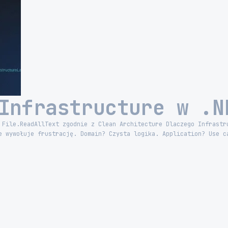
Infrastructure w .N
 File.ReadAllText zgodnie z Clean Architecture Dlaczego Infrastr
e wywołuje frustrację. Domain? Czysta logika. Application? Use c