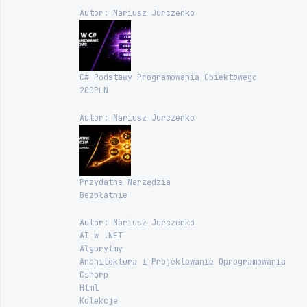
Autor: Mariusz Jurczenko
C# Podstawy Programowania Obiektowego
200PLN
Autor: Mariusz Jurczenko
Przydatne Narzędzia
Bezpłatnie
Autor: Mariusz Jurczenko
AI w .NET
Algorytmy
Architektura i Projektowanie Oprogramowania
Csharp
Html
Kolekcje