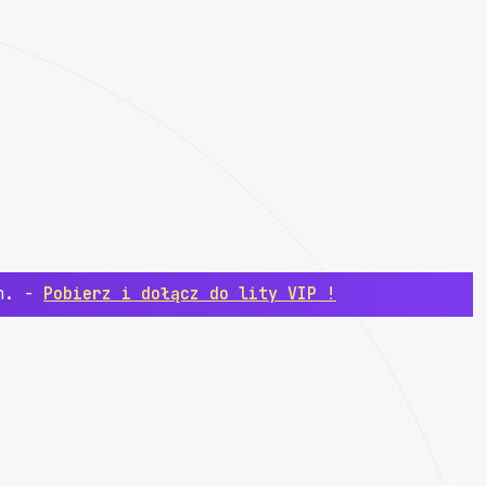
ch. -
Pobierz i dołącz do lity VIP !