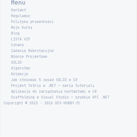
Menu
Kontakt
Regulamin
Polityka prywatności
Moje Kursy
Blog
LISTA VIP
Csharp
Zadania Rekrutacyjne
Wzorce Projektowe
SOLID
Algorytmy
Kolekcje
Jak stosować 5 zasad SOLID w C#
Projekt Tetris w .NET — seria tutoriali
Aplikacja do zarządzania kontaktami w C#
Scaffolding w Visual Studio — szybkie API .NET
Copyright © 2015 - 2026 DEV-HOBBY.PL