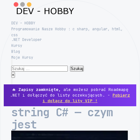
Skip
to
content
DEV – HOBBY
Programowanie Nasze Hobby : c sharp, angular, html,
css
.NET Developer
Kursy
Blog
Moje Kursy
Search
Szukaj:
Close
×
Menu
🔥
Zapisy zamknięte,
ale możesz pobrać Roadmapę
.NET i dołączyć do listy oczekujących. -
Pobierz
i dołącz do lity VIP !
string C# — czym
jest