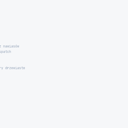
z nawiasów
spatch
ry drzewiaste