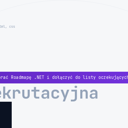
tml, css
brać Roadmapę .NET i dołączyć do listy oczekujący
ekrutacyjna