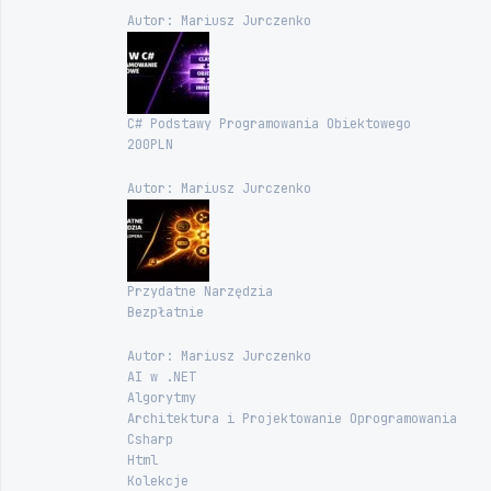
Autor: Mariusz Jurczenko
C# Podstawy Programowania Obiektowego
200PLN
Autor: Mariusz Jurczenko
Przydatne Narzędzia
Bezpłatnie
Autor: Mariusz Jurczenko
AI w .NET
Algorytmy
Architektura i Projektowanie Oprogramowania
Csharp
Html
Kolekcje