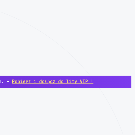
ch. -
Pobierz i dołącz do lity VIP !