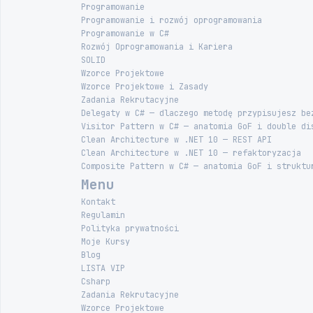
Programowanie
Programowanie i rozwój oprogramowania
Programowanie w C#
Rozwój Oprogramowania i Kariera
SOLID
Wzorce Projektowe
Wzorce Projektowe i Zasady
Zadania Rekrutacyjne
Delegaty w C# — dlaczego metodę przypisujesz be
Visitor Pattern w C# — anatomia GoF i double di
Clean Architecture w .NET 10 — REST API
Clean Architecture w .NET 10 — refaktoryzacja
Composite Pattern w C# — anatomia GoF i struktu
Menu
Kontakt
Regulamin
Polityka prywatności
Moje Kursy
Blog
LISTA VIP
Csharp
Zadania Rekrutacyjne
Wzorce Projektowe