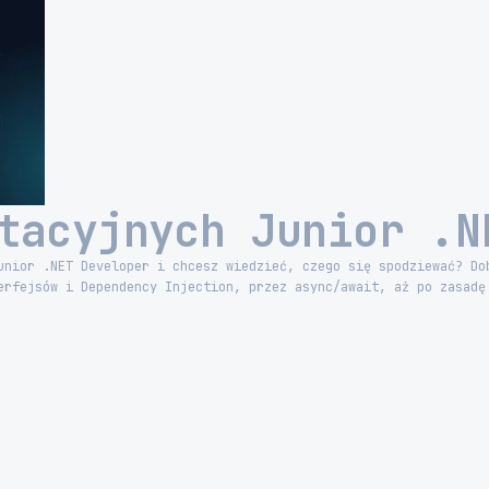
tacyjnych Junior .N
unior .NET Developer i chcesz wiedzieć, czego się spodziewać? Do
erfejsów i Dependency Injection, przez async/await, aż po zasadę