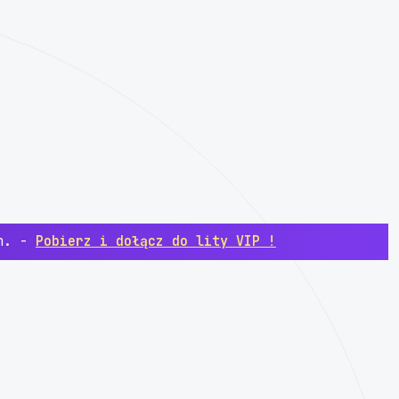
ch. -
Pobierz i dołącz do lity VIP !