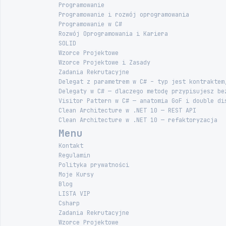
Programowanie
Programowanie i rozwój oprogramowania
Programowanie w C#
Rozwój Oprogramowania i Kariera
SOLID
Wzorce Projektowe
Wzorce Projektowe i Zasady
Zadania Rekrutacyjne
Delegat z parametrem w C# – typ jest kontraktem
Delegaty w C# — dlaczego metodę przypisujesz be
Visitor Pattern w C# — anatomia GoF i double di
Clean Architecture w .NET 10 — REST API
Clean Architecture w .NET 10 — refaktoryzacja
Menu
Kontakt
Regulamin
Polityka prywatności
Moje Kursy
Blog
LISTA VIP
Csharp
Zadania Rekrutacyjne
Wzorce Projektowe