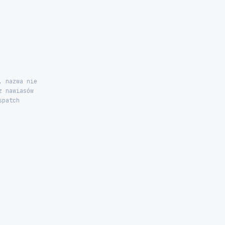
, nazwa nie
z nawiasów
spatch