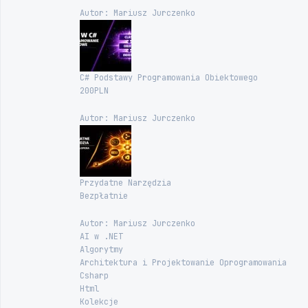
Autor: Mariusz Jurczenko
C# Podstawy Programowania Obiektowego
200PLN
Autor: Mariusz Jurczenko
Przydatne Narzędzia
Bezpłatnie
Autor: Mariusz Jurczenko
AI w .NET
Algorytmy
Architektura i Projektowanie Oprogramowania
Csharp
Html
Kolekcje