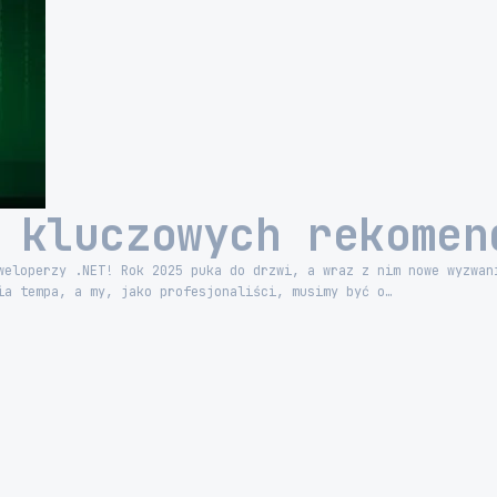
 kluczowych rekomen
weloperzy .NET! Rok 2025 puka do drzwi, a wraz z nim nowe wyzwan
ia tempa, a my, jako profesjonaliści, musimy być o…