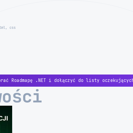
tml, css
brać Roadmapę .NET i dołączyć do listy oczekujący
wości