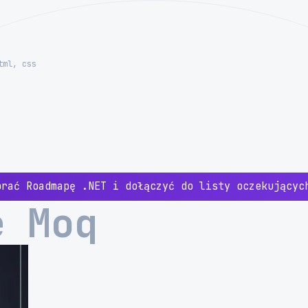
tml, css
brać Roadmapę .NET i dołączyć do listy oczekujący
e Moq