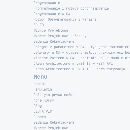
Programowanie
Programowanie i rozwój oprogramowania
Programowanie w C#
Rozwój Oprogramowania i Kariera
SOLID
Wzorce Projektowe
Wzorce Projektowe i Zasady
Zadania Rekrutacyjne
Delegat z parametrem w C# – typ jest kontraktem
Delegaty w C# — dlaczego metodę przypisujesz be
Visitor Pattern w C# — anatomia GoF i double di
Clean Architecture w .NET 10 — REST API
Clean Architecture w .NET 10 — refaktoryzacja
Menu
Kontakt
Regulamin
Polityka prywatności
Moje Kursy
Blog
LISTA VIP
Csharp
Zadania Rekrutacyjne
Wzorce Projektowe