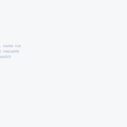
, nazwa nie
z nawiasów
spatch