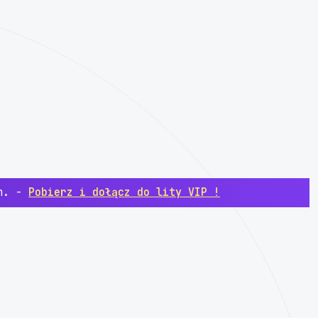
ch. -
Pobierz i dołącz do lity VIP !