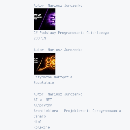
Autor: Mariusz Jurczenko
C# Podstawy Programowania Obiektowego
200PLN
Autor: Mariusz Jurczenko
Przydatne Narzędzia
Bezpłatnie
Autor: Mariusz Jurczenko
AI w .NET
Algorytmy
Architektura i Projektowanie Oprogramowania
Csharp
Html
Kolekcje