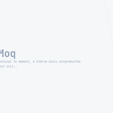
Moq
esting) to moment, w którym wielu programistów
być unit.…