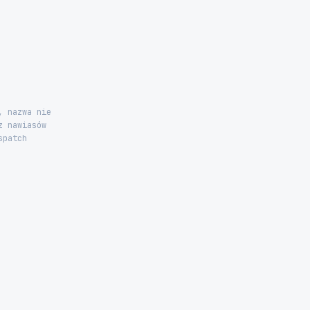
, nazwa nie
z nawiasów
spatch