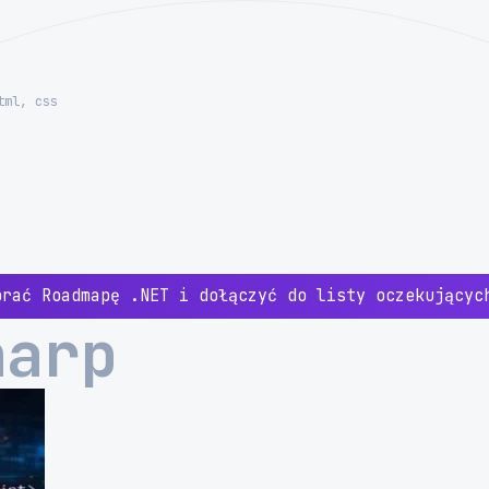
tml, css
brać Roadmapę .NET i dołączyć do listy oczekujący
harp