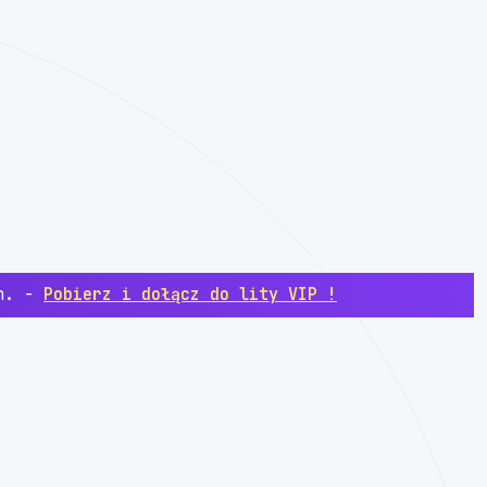
ch. -
Pobierz i dołącz do lity VIP !