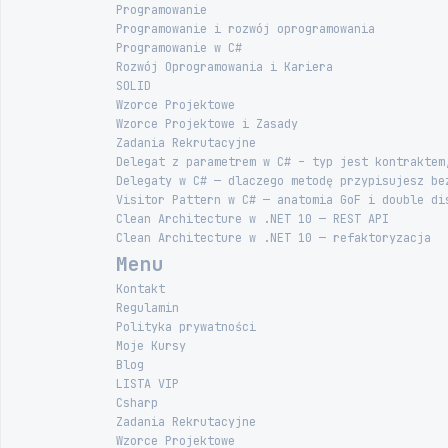
Programowanie
Programowanie i rozwój oprogramowania
Programowanie w C#
Rozwój Oprogramowania i Kariera
SOLID
Wzorce Projektowe
Wzorce Projektowe i Zasady
Zadania Rekrutacyjne
Delegat z parametrem w C# – typ jest kontraktem
Delegaty w C# — dlaczego metodę przypisujesz be
Visitor Pattern w C# — anatomia GoF i double di
Clean Architecture w .NET 10 — REST API
Clean Architecture w .NET 10 — refaktoryzacja
Menu
Kontakt
Regulamin
Polityka prywatności
Moje Kursy
Blog
LISTA VIP
Csharp
Zadania Rekrutacyjne
Wzorce Projektowe