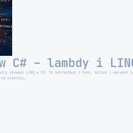
w C# – lambdy i LIN
eśli używasz LINQ w C#, to korzystasz z Func, Action i wyrażeń l
 na czynniki…