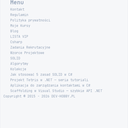
Menu
Kontakt
Regulamin
Polityka prywatności
Moje Kursy
Blog
LISTA VIP
Csharp
Zadania Rekrutacyjne
Wzorce Projektowe
SOLID
Algorytmy
Kolekcje
Jak stosować 5 zasad SOLID w C#
Projekt Tetris w .NET — seria tutoriali
Aplikacja do zarządzania kontaktami w C#
Scaffolding w Visual Studio — szybkie API .NET
Copyright © 2015 - 2026 DEV-HOBBY.PL