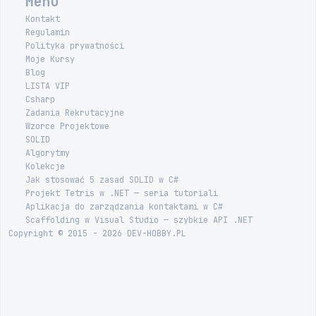
Menu
Kontakt
Regulamin
Polityka prywatności
Moje Kursy
Blog
LISTA VIP
Csharp
Zadania Rekrutacyjne
Wzorce Projektowe
SOLID
Algorytmy
Kolekcje
Jak stosować 5 zasad SOLID w C#
Projekt Tetris w .NET — seria tutoriali
Aplikacja do zarządzania kontaktami w C#
Scaffolding w Visual Studio — szybkie API .NET
Copyright © 2015 - 2026 DEV-HOBBY.PL