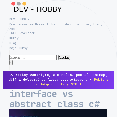
Skip
to
content
DEV – HOBBY
Programowanie Nasze Hobby : c sharp, angular, html,
css
.NET Developer
Kursy
Blog
Moje Kursy
Search
Szukaj:
Close
×
Menu
🔥
Zapisy zamknięte,
ale możesz pobrać Roadmapę
.NET i dołączyć do listy oczekujących. -
Pobierz
i dołącz do lity VIP !
interface vs
abstract class c#