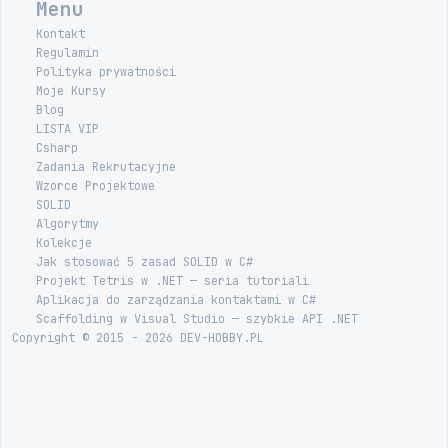
Menu
Kontakt
Regulamin
Polityka prywatności
Moje Kursy
Blog
LISTA VIP
Csharp
Zadania Rekrutacyjne
Wzorce Projektowe
SOLID
Algorytmy
Kolekcje
Jak stosować 5 zasad SOLID w C#
Projekt Tetris w .NET — seria tutoriali
Aplikacja do zarządzania kontaktami w C#
Scaffolding w Visual Studio — szybkie API .NET
Copyright © 2015 - 2026 DEV-HOBBY.PL