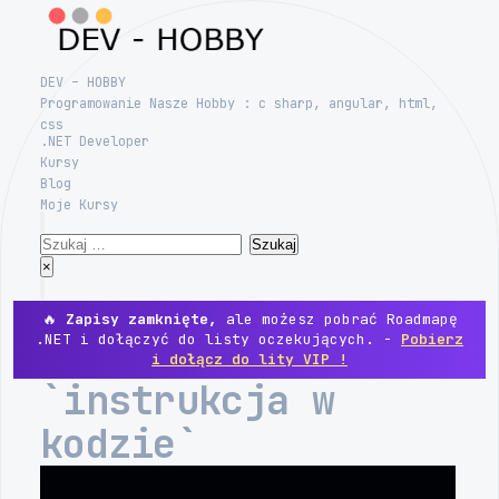
Skip
to
content
DEV – HOBBY
Programowanie Nasze Hobby : c sharp, angular, html,
css
.NET Developer
Kursy
Blog
Moje Kursy
Search
Szukaj:
Close
×
Menu
🔥
Zapisy zamknięte,
ale możesz pobrać Roadmapę
.NET i dołączyć do listy oczekujących. -
Pobierz
i dołącz do lity VIP !
`instrukcja w
kodzie`