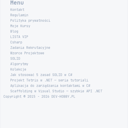
Menu
Kontakt
Regulamin
Polityka prywatności
Moje Kursy
Blog
LISTA VIP
Csharp
Zadania Rekrutacyjne
Wzorce Projektowe
SOLID
Algorytmy
Kolekcje
Jak stosować 5 zasad SOLID w C#
Projekt Tetris w .NET — seria tutoriali
Aplikacja do zarządzania kontaktami w C#
Scaffolding w Visual Studio — szybkie API .NET
Copyright © 2015 - 2026 DEV-HOBBY.PL