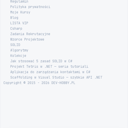
Regulamin
Polityka prywatności
Moje Kursy
Blog
LISTA VIP
Csharp
Zadania Rekrutacyjne
Wzorce Projektowe
SOLID
Algorytmy
Kolekcje
Jak stosować 5 zasad SOLID w C#
Projekt Tetris w .NET — seria tutoriali
Aplikacja do zarządzania kontaktami w C#
Scaffolding w Visual Studio — szybkie API .NET
Copyright © 2015 - 2026 DEV-HOBBY.PL