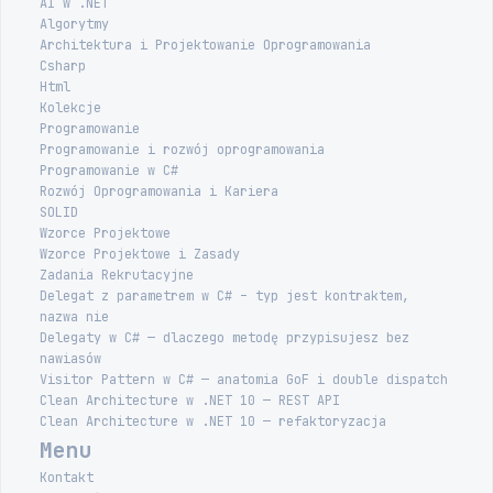
AI w .NET
Algorytmy
Architektura i Projektowanie Oprogramowania
Csharp
Html
Kolekcje
Programowanie
Programowanie i rozwój oprogramowania
Programowanie w C#
Rozwój Oprogramowania i Kariera
SOLID
Wzorce Projektowe
Wzorce Projektowe i Zasady
Zadania Rekrutacyjne
Delegat z parametrem w C# – typ jest kontraktem,
nazwa nie
Delegaty w C# — dlaczego metodę przypisujesz bez
nawiasów
Visitor Pattern w C# — anatomia GoF i double dispatch
Clean Architecture w .NET 10 — REST API
Clean Architecture w .NET 10 — refaktoryzacja
Menu
Kontakt