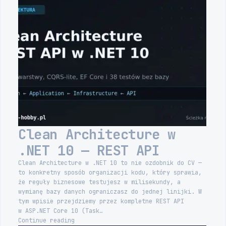
Clean Architecture w
.NET 10 — REST API
Clean Architecture w .NET 10 to nie ozdobnik do CV —
to konkretny sposób organizacji kodu, który sprawia,
że reguły biznesowe testujesz w milisekundy, a
wymianę bazy danych ograniczasz do jednej linijki. W
tym wpisie przejdziemy przez kompletne REST API
w ASP.NET Core 10 (Task…
Clean
Continue reading