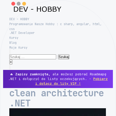
Skip
to
content
DEV – HOBBY
Programowanie Nasze Hobby : c sharp, angular, html,
css
.NET Developer
Kursy
Blog
Moje Kursy
Search
Szukaj:
Close
×
Menu
🔥
Zapisy zamknięte,
ale możesz pobrać Roadmapę
.NET i dołączyć do listy oczekujących. -
Pobierz
i dołącz do lity VIP !
clean architecture
.NET