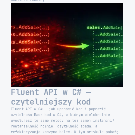
Architecture
w
.NET
10
—
refaktoryzacja
Fluent API w C# —
czytelniejszy kod
Fluent API w C# – jak uprościć kod i poprawić
czytelność Masz kod w C#, w którym wielokrotnie
wywołujesz te same metody na tej samej instancji?
Powtarzalność rośnie, czytelność spada, a
refaktoryzacja zaczyna boleć. W tym artykule pokażę