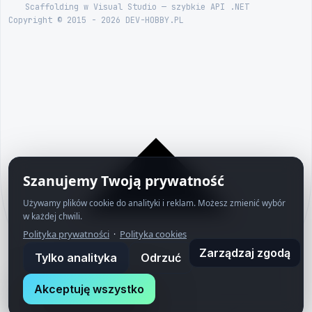
Scaffolding w Visual Studio — szybkie API .NET
Copyright © 2015 - 2026 DEV-HOBBY.PL
Szanujemy Twoją prywatność
Używamy plików cookie do analityki i reklam. Możesz zmienić wybór
w każdej chwili.
Polityka prywatności
Polityka cookies
·
Zarządzaj zgodą
Tylko analityka
Odrzuć
Akceptuję wszystko