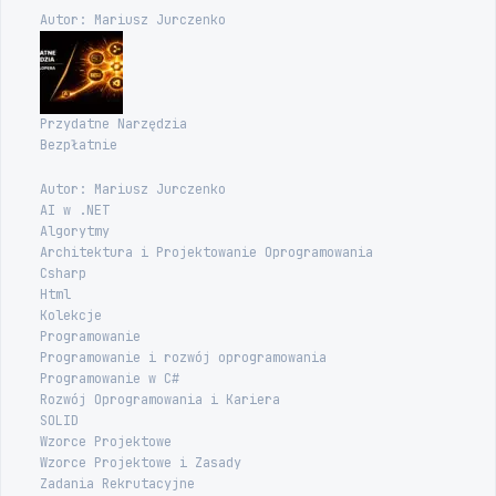
Autor: Mariusz Jurczenko
Przydatne Narzędzia
Bezpłatnie
Autor: Mariusz Jurczenko
AI w .NET
Algorytmy
Architektura i Projektowanie Oprogramowania
Csharp
Html
Kolekcje
Programowanie
Programowanie i rozwój oprogramowania
Programowanie w C#
Rozwój Oprogramowania i Kariera
SOLID
Wzorce Projektowe
Wzorce Projektowe i Zasady
Zadania Rekrutacyjne