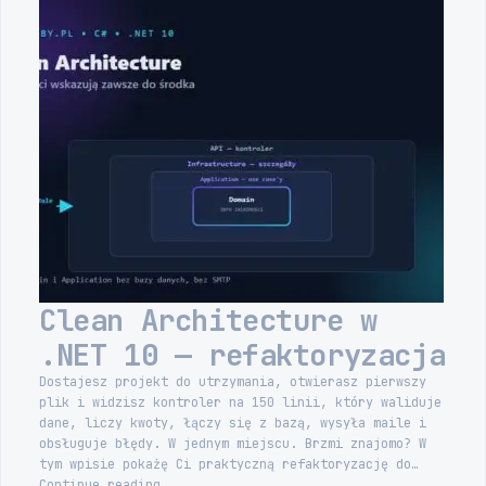
Architecture
w
.NET
10
—
REST
API
Clean Architecture w
.NET 10 — refaktoryzacja
Dostajesz projekt do utrzymania, otwierasz pierwszy
plik i widzisz kontroler na 150 linii, który waliduje
dane, liczy kwoty, łączy się z bazą, wysyła maile i
obsługuje błędy. W jednym miejscu. Brzmi znajomo? W
tym wpisie pokażę Ci praktyczną refaktoryzację do…
Clean
Continue reading