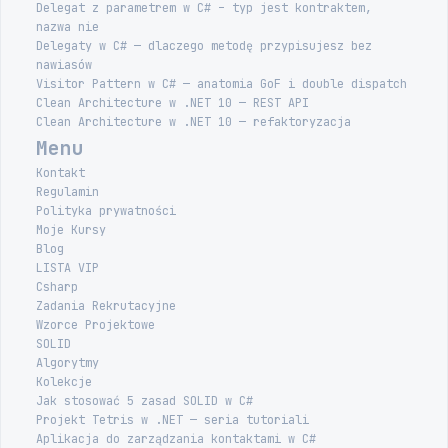
Delegat z parametrem w C# – typ jest kontraktem,
nazwa nie
Delegaty w C# — dlaczego metodę przypisujesz bez
nawiasów
Visitor Pattern w C# — anatomia GoF i double dispatch
Clean Architecture w .NET 10 — REST API
Clean Architecture w .NET 10 — refaktoryzacja
Menu
Kontakt
Regulamin
Polityka prywatności
Moje Kursy
Blog
LISTA VIP
Csharp
Zadania Rekrutacyjne
Wzorce Projektowe
SOLID
Algorytmy
Kolekcje
Jak stosować 5 zasad SOLID w C#
Projekt Tetris w .NET — seria tutoriali
Aplikacja do zarządzania kontaktami w C#