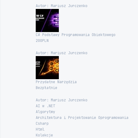
Autor: Mariusz Jurczenko
C# Podstawy Programowania Obiektowego
200PLN
Autor: Mariusz Jurczenko
Przydatne Narzędzia
Bezpłatnie
Autor: Mariusz Jurczenko
AI w .NET
Algorytmy
Architektura i Projektowanie Oprogramowania
Csharp
Html
Kolekcje