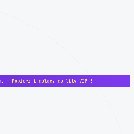
ch. -
Pobierz i dołącz do lity VIP !