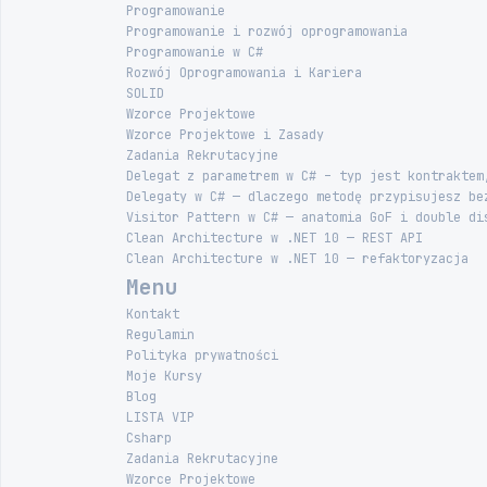
Programowanie
Programowanie i rozwój oprogramowania
Programowanie w C#
Rozwój Oprogramowania i Kariera
SOLID
Wzorce Projektowe
Wzorce Projektowe i Zasady
Zadania Rekrutacyjne
Delegat z parametrem w C# – typ jest kontraktem
Delegaty w C# — dlaczego metodę przypisujesz be
Visitor Pattern w C# — anatomia GoF i double di
Clean Architecture w .NET 10 — REST API
Clean Architecture w .NET 10 — refaktoryzacja
Menu
Kontakt
Regulamin
Polityka prywatności
Moje Kursy
Blog
LISTA VIP
Csharp
Zadania Rekrutacyjne
Wzorce Projektowe