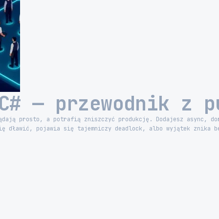
C# — przewodnik z p
ądają prosto, a potrafią zniszczyć produkcję. Dodajesz async, do
ię dławić, pojawia się tajemniczy deadlock, albo wyjątek znika b