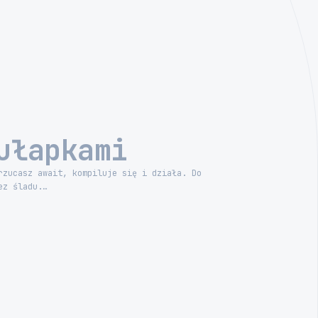
ułapkami
rzucasz await, kompiluje się i działa. Do
ez śladu.…