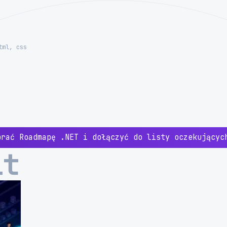
tml, css
brać Roadmapę .NET i dołączyć do listy oczekujący
it