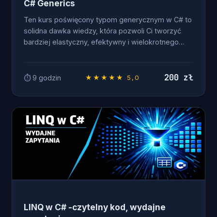
C# Generics
Ten kurs poświęcony typom generycznym w C# to
solidna dawka wiedzy, która pozwoli Ci tworzyć
bardziej elastyczny, efektywny i wielokrotnego…
200 zł
⏱ 9 godzin
★★★★★ 5,0
OD ZERA DO .NET DEVELOPERA
LINQ w C# -czytelny kod, wydajne