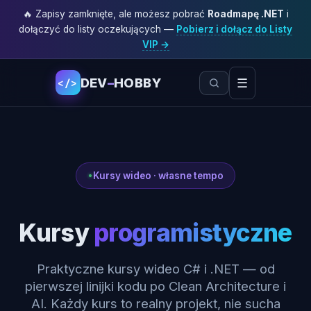
🔥 Zapisy zamknięte, ale możesz pobrać
Roadmapę .NET
i
dołączyć do listy oczekujących —
Pobierz i dołącz do Listy
VIP →
DEV
–
HOBBY
☰
</>
Kursy wideo · własne tempo
Kursy
programistyczne
Praktyczne kursy wideo C# i .NET — od
pierwszej linijki kodu po Clean Architecture i
AI. Każdy kurs to realny projekt, nie sucha