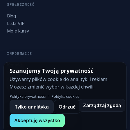
SPOŁECZNOŚĆ
Blog
Lista VIP
Moje kursy
INFORMACJE
Kontakt
Szanujemy Twoją prywatność
Regulamin
Używamy plików cookie do analityki i reklam.
Polityka prywatności
Możesz zmienić wybór w każdej chwili.
Polityka cookies
·
Polityka prywatności
Polityka cookies
Zarządzaj zgodą
Tylko analityka
Odrzuć
Copyright © 2015–2026 DEV-HOBBY.PL
Akceptuję wszystko
Zbudowane z ❤️ do programowania