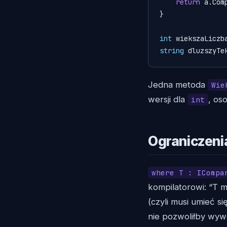
return
 a.Com
}

int
 wiekszaLiczb
string
 dluzszyTe
Jedna metoda
Wie
wersji dla
, os
int
Ograniczeni
where T : ICompa
kompilatorowi: “T
(czyli musi umieć 
nie pozwoliłby wy