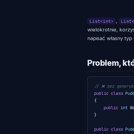
,
List<int>
List
wielokrotnie, korzys
napisać własny typ
Problem, kt
// ❌ bez generyk
public
class
Pud
{

public
int
 W
}

public
class
Pud