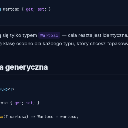
g
 Wartosc { 
get
; 
set
; }

ą się tylko typem
— cała reszta jest identyczn
Wartosc
ką klasę osobno dla każdego typu, który chcesz “opakow
a generyczna
elko
<
T
>

tosc { 
get
; 
set
; }

ko
(
T wartosc
)
 => Wartosc = wartosc;
