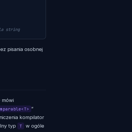
la string
ez pisania osobnej
— mówi
”
mparable<T>
niczenia kompilator
olny typ
w ogóle
T