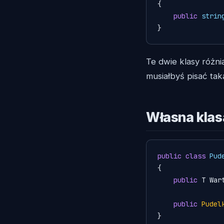
{

public
strin
}
Te dwie klasy różni
musiałbyś pisać ta
Własna klas
public
class
Pud
{

public
 T War
public
Pudel
}
