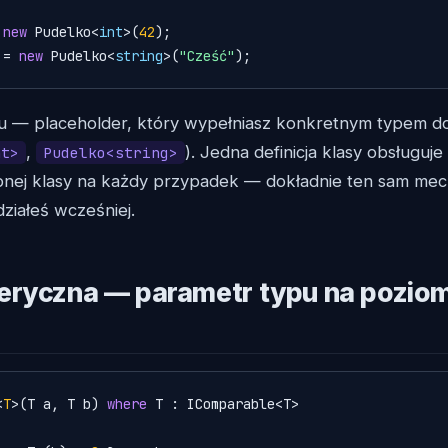
 
new
 Pudelko<
int
>(
42
 = 
new
 Pudelko<
string
>(
"Cześć"
);
u — placeholder, który wypełniasz konkretnym typem 
,
). Jedna definicja klasy obsługuj
nt>
Pudelko<string>
obnej klasy na każdy przypadek — dokładnie ten sam mec
działeś wcześniej.
ryczna — parametr typu na poziom
<
T
>(
T a, T b
) 
where
 T : IComparable<T>