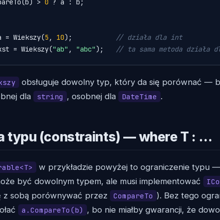
pareTo(b) > 
0
 ? a : b;

a = Wiekszy(
5
, 
10
);           
// działa dla int
kst = Wiekszy(
"ab"
, 
"abc"
);   
// ta sama metoda działa d
obsługuje dowolny typ, który da się porównać — b
kszy
obnej dla
, osobnej dla
.
string
DateTime
a typu (constraints) — where T : …
w przykładzie powyżej to ograniczenie typu 
rable<T>
 może być dowolnym typem, ale musi implementować
ICo
się z sobą porównywać przez
). Bez tego ogra
CompareTo
wołać
, bo nie miałby gwarancji, że dow
a.CompareTo(b)