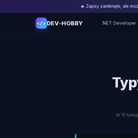
🔥 Zapisy zamknięte, ale m
DEV
–
HOBBY
.NET Developer
</>
Typ
📅 10 lute