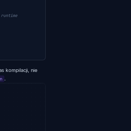
 runtime
 kompilacji, nie
.
n