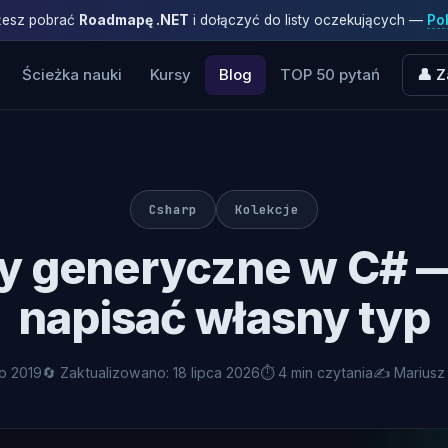
ożesz pobrać
Roadmapę .NET
i dołączyć do listy oczekujących —
Pob
Ścieżka nauki
Kursy
Blog
TOP 50 pytań
👤 Z
Csharp
Kolekcje
y generyczne w C# —
napisać własny typ
go 2019
🔄 Zaktualizowano: 18 lipca 2026
⏱ 4 min czytania
✍️ Mariusz