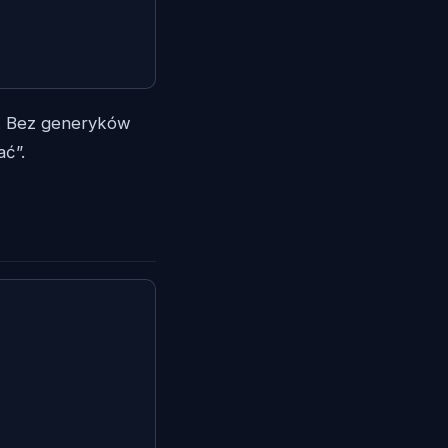
a. Bez generyków
ać”.