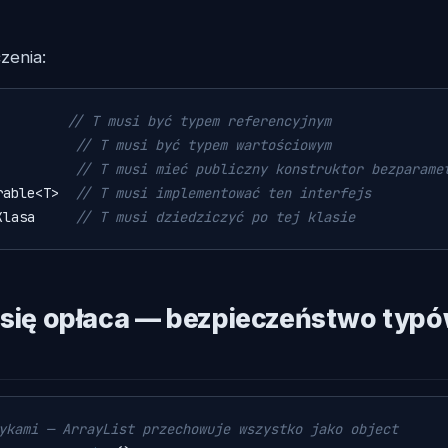
zenia:
// T musi być typem referencyjnym
          
// T musi być typem wartościowym
          
// T musi mieć publiczny konstruktor bezparame
rable<T>  
// T musi implementować ten interfejs
Klasa     
// T musi dziedziczyć po tej klasie
 się opłaca — bezpieczeństwo typó
ykami — ArrayList przechowuje wszystko jako object