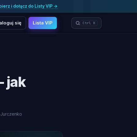
ierz i dołącz do Listy VIP →
aloguj się
Lista VIP
Ctrl K
 jak
 Jurczenko