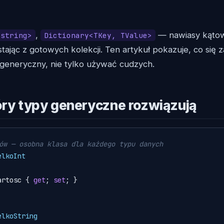
,
— nawiasy kątowe
<string>
Dictionary<TKey, TValue>
tając z gotowych kolekcji. Ten artykuł pokazuje, co się za 
 generyczny, nie tylko używać cudzych.
óry typy generyczne rozwiązują
ów — osobna klasa dla każdego typu danych
elkoInt
artosc { 
get
; 
set
; }

elkoString