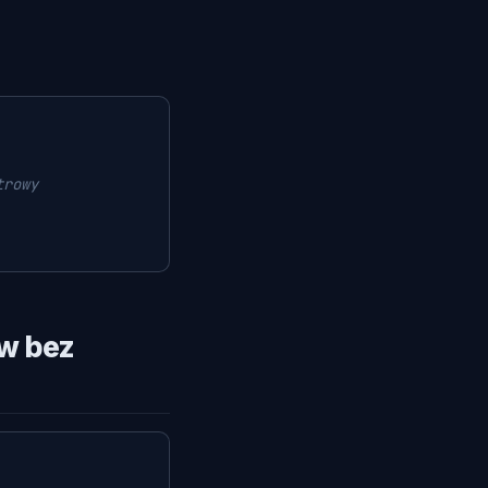
trowy
w bez