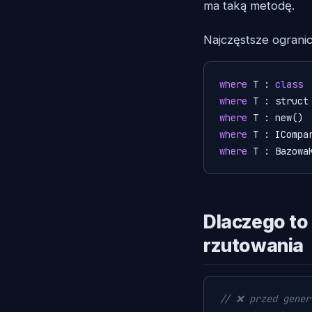
ma taką metodę.
Najczęstsze ogranic
where
 T : 
class
where
 T : struct
where
 T : new() 
where
 T : ICompa
where
 T : Bazowa
Dlaczego to
rzutowania
// ❌ przed gener