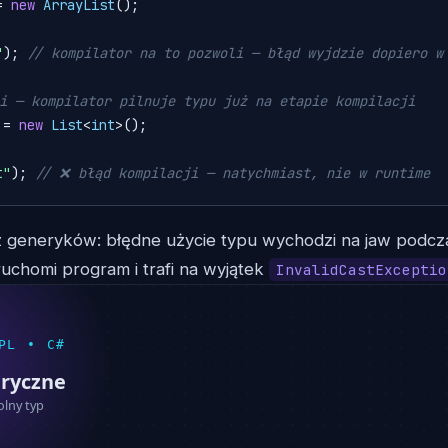
=
new
ArrayList
();

"
); 
// kompilator na to pozwoli — błąd wyjdzie dopiero w
i — kompilator pilnuje typu już na etapie kompilacji
 = 
new
List
<
int
>();

t"
); 
// ❌ błąd kompilacji — natychmiast, nie w runtime
z generyków: błędne użycie typu wychodzi na jaw podczas
uchomi program i trafi na wyjątek
InvalidCastExceptio