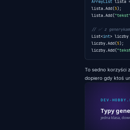
ArrayList
lista
lista.Add(
5
);

lista.Add(
"tekst
// ✅ z generykam
List<
int
> liczby
liczby.Add(
5
);

liczby.Add(
"teks
To sedno korzyści 
dopiero gdy ktoś ur