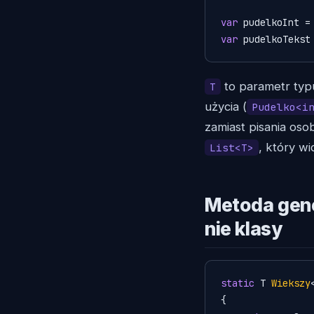
var
 pudelkoInt =
var
 pudelkoTekst
to parametr typ
T
użycia (
Pudelko<i
zamiast pisania os
, który wi
List<T>
Metoda gene
nie klasy
static
 T 
Wiekszy
{
