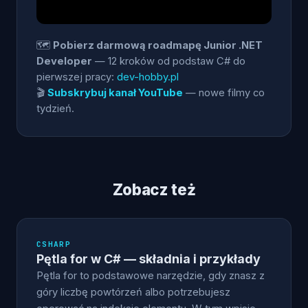
🗺️
Pobierz darmową roadmapę Junior .NET
Developer
— 12 kroków od podstaw C# do
pierwszej pracy:
dev-hobby.pl
🎬
Subskrybuj kanał YouTube
— nowe filmy co
tydzień.
Zobacz też
CSHARP
Pętla for w C# — składnia i przykłady
Pętla for to podstawowe narzędzie, gdy znasz z
góry liczbę powtórzeń albo potrzebujesz