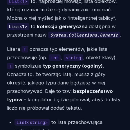
to, najprościej mówiąc, lista obiektów,
List<T>
której rozmiar może się dynamicznie zmieniać.
Można o niej myśleć jak o “inteligentnej tablicy”.
to
kolekcja
generyczna
dostępna w
List<T>
przestrzeni nazw
.
System.Collections.Generic
Litera
oznacza typ elementów, jakie lista
T
przechowuje (np.
,
, obiekt klasy).
int
string
symbolizuje
typ generyczny (ogólny)
.
T
Oznacza to, że tworząc listę, musisz z góry
określić, jakiego typu dane będziesz w niej
przechowywać. Daje to tzw.
bezpieczeństwo
typów
– kompilator będzie pilnował, abyś do listy
liczb nie próbował dodać tekstu.
to lista przechowująca
List<string>