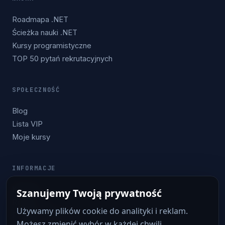
Roadmapa .NET
Ścieżka nauki .NET
Kursy programistyczne
TOP 50 pytań rekrutacyjnych
SPOŁECZNOŚĆ
Blog
Lista VIP
Moje kursy
INFORMACJE
Kontakt
Szanujemy Twoją prywatność
Regulamin
Używamy plików cookie do analityki i reklam.
Polityka prywatności
Możesz zmienić wybór w każdej chwili.