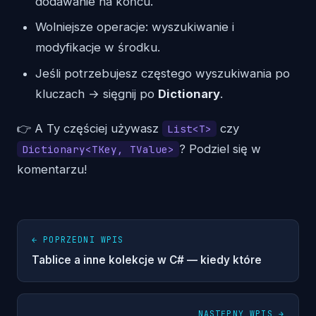
dodawanie na końcu.
Wolniejsze operacje: wyszukiwanie i
modyfikacje w środku.
Jeśli potrzebujesz częstego wyszukiwania po
kluczach → sięgnij po
Dictionary
.
👉 A Ty częściej używasz
czy
List<T>
? Podziel się w
Dictionary<TKey, TValue>
komentarzu!
← POPRZEDNI WPIS
Tablice a inne kolekcje w C# — kiedy które
NASTĘPNY WPIS →