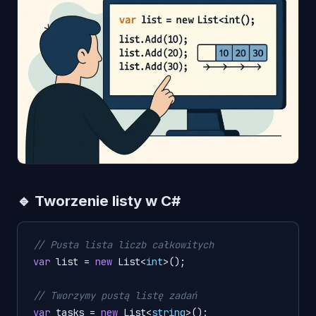
🔹 Tworzenie listy w C#
// Pusta lista liczb całkowitych
var
 list = 
new
 List<
int
>();

// Tworzymy pustą listę zadań
var
 tasks = 
new
 List<
string
>();
