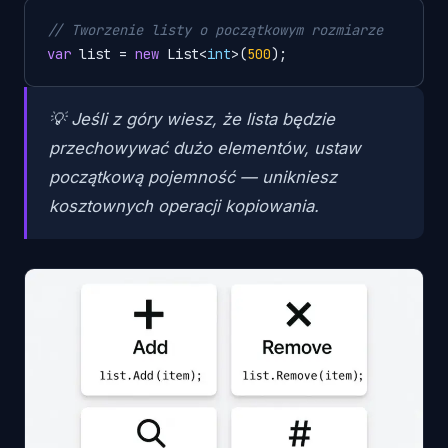
// Tworzenie listy o początkowym rozmiarze
var
 list = 
new
 List<
int
>(
500
);
💡 Jeśli z góry wiesz, że lista będzie
przechowywać dużo elementów, ustaw
początkową pojemność — unikniesz
kosztownych operacji kopiowania.