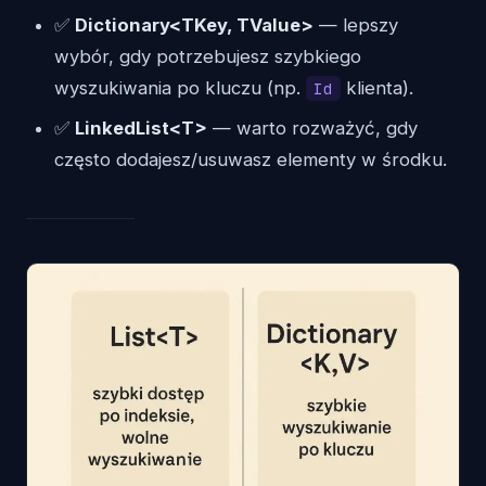
✅
Dictionary<TKey, TValue>
— lepszy
wybór, gdy potrzebujesz szybkiego
wyszukiwania po kluczu (np.
klienta).
Id
✅
LinkedList<T>
— warto rozważyć, gdy
często dodajesz/usu­wasz elementy w środku.