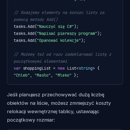
// Dodajemy elementy na koniec listy za 
pomocą metody Add()
tasks.Add(
"Nauczyć się C#"
);

tasks.Add(
"Napisać pierwszy program"
);

tasks.Add(
"Opanować kolekcje"
);

// Możemy też od razu zadeklarować listę z 
początkowymi elementami
var
 shoppingList = 
new
 List<
string
> { 
"Chleb"
, 
"Masło"
, 
"Mleko"
 };
Jeśli planujesz przechowywać dużą liczbę
obiektów na liście, możesz zmniejszyć koszty
relokacji wewnętrznej tablicy, ustawiając
początkowy rozmiar: