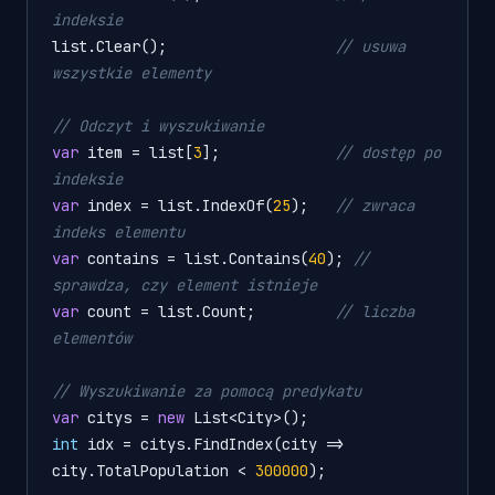
indeksie
list.Clear();                   
// usuwa 
wszystkie elementy
// Odczyt i wyszukiwanie
var
 item = list[
3
];             
// dostęp po 
indeksie
var
 index = list.IndexOf(
25
);   
// zwraca 
indeks elementu
var
 contains = list.Contains(
40
); 
// 
sprawdza, czy element istnieje
var
 count = list.Count;         
// liczba 
elementów
// Wyszukiwanie za pomocą predykatu
var
 citys = 
new
int
 idx = citys.FindIndex(city => 
city.TotalPopulation < 
300000
);
