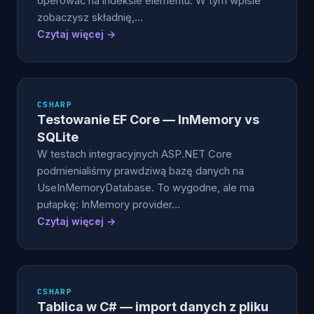
operować na indeksie elementu. W tym wpisie
zobaczysz składnię,…
Czytaj więcej →
CSHARP
Testowanie EF Core — InMemory vs
SQLite
W testach integracyjnych ASP.NET Core
podmienialiśmy prawdziwą bazę danych na
UseInMemoryDatabase. To wygodne, ale ma
pułapkę: InMemory provider…
Czytaj więcej →
CSHARP
Tablica w C# — import danych z pliku