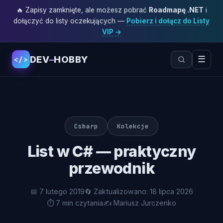
🔥 Zapisy zamknięte, ale możesz pobrać
Roadmapę .NET
i
dołączyć do listy oczekujących —
Pobierz i dołącz do Listy
VIP →
DEV
–
HOBBY
☰
</>
Csharp
Kolekcje
List
w C# — praktyczny
przewodnik
📅 7 lutego 2019
🔄 Zaktualizowano: 18 lipca 2026
⏱ 7 min czytania
✍️ Mariusz Jurczenko