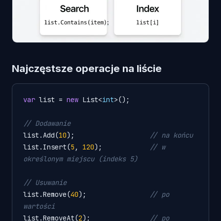
Najczęstsze operacje na liście
var
 list = 
new
 List<
int
>();

// Dodawanie
list.Add(
10
);                   
// na końcu
list.Insert(
5
, 
120
);            
// w 
określonym miejscu (indeks 5)
// Usuwanie
list.Remove(
40
);                
// po 
wartości
list.RemoveAt(
2
);               
// po 