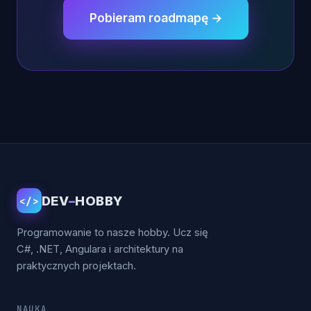
Pobieram roadmapę →
DEV
–
HOBBY
</>
Programowanie to nasze hobby. Ucz się
C#, .NET, Angulara i architektury na
praktycznych projektach.
NAUKA