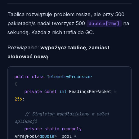
Tablica rozwiązuje problem resize, ale przy 500
pakietach/s nadal tworzysz 500
na
double[256]
sekundę. Każda z nich trafia do GC.
Rozwiązanie:
wypożycz tablicę, zamiast
alokować nową
.
public
class
TelemetryProcessor
{

private
const
int
 ReadingsPerPacket = 
256
;

// Singleton współdzielony w całej 
aplikacji
private
static
readonly
ArrayPool<
double
> _pool = 