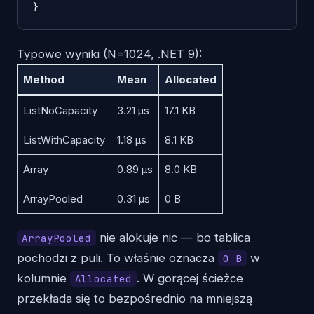
Typowe wyniki (N=1024, .NET 9):
Method
Mean
Allocated
ListNoCapacity
3.21 µs
17.1 KB
ListWithCapacity
1.18 µs
8.1 KB
Array
0.89 µs
8.0 KB
ArrayPooled
0.31 µs
0 B
nie alokuje nic — bo tablica
ArrayPooled
pochodzi z puli. To właśnie oznacza
w
0 B
kolumnie
. W gorącej ścieżce
Allocated
przekłada się to bezpośrednio na mniejszą