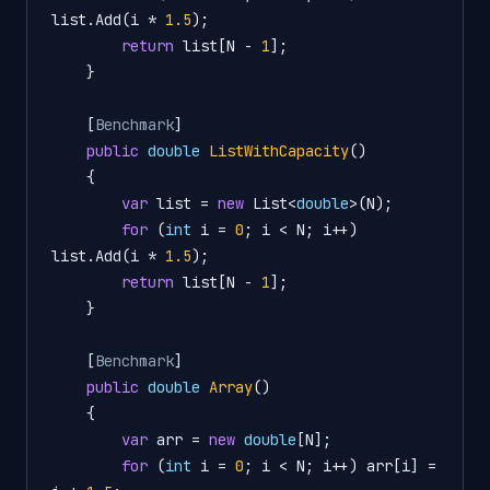
list.Add(i * 
1.5
);

return
 list[N - 
1
];

    }

    [
Benchmark
]

public
double
ListWithCapacity
()
    {

var
 list = 
new
 List<
double
>(N);

for
 (
int
 i = 
0
; i < N; i++) 
list.Add(i * 
1.5
);

return
 list[N - 
1
];

    }

    [
Benchmark
]

public
double
Array
()
    {

var
 arr = 
new
double
[N];

for
 (
int
 i = 
0
; i < N; i++) arr[i] = 