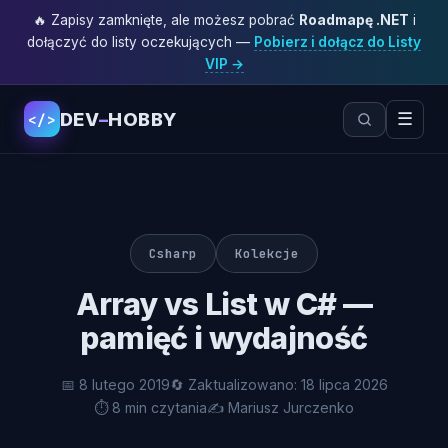
🔥 Zapisy zamknięte, ale możesz pobrać
Roadmapę .NET
i
dołączyć do listy oczekujących —
Pobierz i dołącz do Listy
VIP →
DEV
–
HOBBY
☰
</>
Csharp
Kolekcje
Array vs List w C# —
pamięć i wydajność
📅 8 lutego 2019
🔄 Zaktualizowano: 18 lipca 2026
⏱ 8 min czytania
✍️ Mariusz Jurczenko