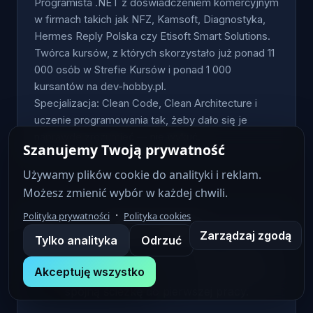
Programista .NET z doświadczeniem komercyjnym
w firmach takich jak NFZ, Kamsoft, Diagnostyka,
Hermes Reply Polska czy Etisoft Smart Solutions.
Twórca kursów, z których skorzystało już ponad 11
000 osób w Strefie Kursów i ponad 1 000
kursantów na dev-hobby.pl.
Specjalizacja: Clean Code, Clean Architecture i
uczenie programowania tak, żeby dało się je
naprawdę zrozumieć — nie wykuć.
Szanujemy Twoją prywatność
Używamy plików cookie do analityki i reklam.
Możesz zmienić wybór w każdej chwili.
·
Polityka prywatności
Polityka cookies
🚀 Co dalej?
Zarządzaj zgodą
Tylko analityka
Odrzuć
Zobacz to w praktyce na wideo i pobierz
Akceptuję wszystko
darmową roadmapę, żeby ułożyć naukę w
spójną ścieżkę do pierwszej pracy.