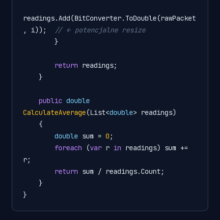
readings.Add(BitConverter.ToDouble(rawPacket
, i));  
// ← potencjalne resize
        }

return
 readings;

    }

public
double
CalculateAverage
(
List<
double
> readings
)
    {

double
 sum = 
0
;

foreach
 (
var
 r 
in
 readings) sum += 
r;

return
 sum / readings.Count;

    }
