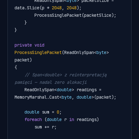
        ReadOnlySpan<
byte
> packetSlice = 
data.Slice(p * 
2048
, 
2048
);

        ProcessSinglePacket(packetSlice);

    }

}

private
void
ProcessSinglePacket
(
ReadOnlySpan<
byte
> 
packet
)
{

// Span<double> z reinterpretacją 
pamięci — nadal zero alokacji
    ReadOnlySpan<
double
> readings = 
MemoryMarshal.Cast<
byte
, 
double
>(packet);

double
 sum = 
0
;

foreach
 (
double
 r 
in
 readings)

        sum += r;
