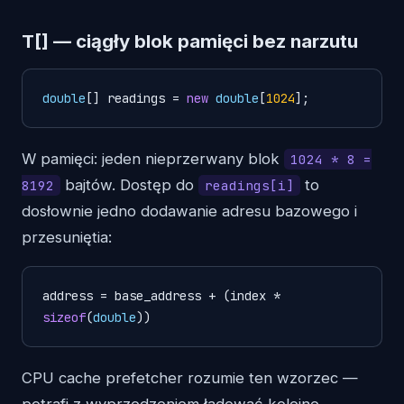
T[] — ciągły blok pamięci bez narzutu
double
[] readings = 
new
double
[
1024
W pamięci: jeden nieprzerwany blok
1024 * 8 =
bajtów. Dostęp do
to
8192
readings[i]
dosłownie jedno dodawanie adresu bazowego i
przesuniętia:
address = base_address + (index * 
sizeof
(
double
CPU cache prefetcher rozumie ten wzorzec —
potrafi z wyprzedzeniem ładować kolejne