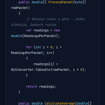
public
double
[] 
ProcessPacket
(
byte
[] 
rawPacket
)
    {

// Rozmiar znany z góry — jedna 
alokacja, żadnych resize
var
 readings = 
new
double
[ReadingsPerPacket];

for
 (
int
 i = 
0
; i < 
ReadingsPerPacket; i++)

        {

            readings[i] = 
BitConverter.ToDouble(rawPacket, i * 
8
);

        }

return
 readings;

    }

public
double
CalculateAverage
(
double
[] 