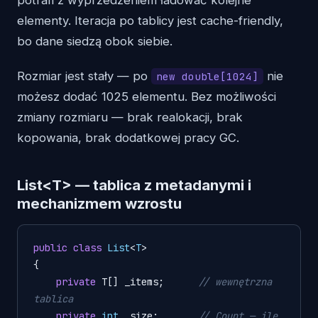
elementy. Iteracja po tablicy jest cache-friendly,
bo dane siedzą obok siebie.
Rozmiar jest stały — po
nie
new double[1024]
możesz dodać 1025 elementu. Bez możliwości
zmiany rozmiaru — brak realokacji, brak
kopowania, brak dodatkowej pracy GC.
List<T> — tablica z metadanymi i
mechanizmem wzrostu
public
class
List
<
T
>

{

private
 T[] _items;      
// wewnętrzna 
tablica
private
int
 _size;       
// Count — ile 