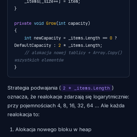
    _items[_size++] = item;

}

private
void
Grow
(
int
 capacity)
{

int
 newCapacity = _items.Length == 
0
 ? 
DefaultCapacity : 
2
 * _items.Length;

// alokacja nowej tablicy + Array.Copy() 
wszystkich elementów
Strategia podwajania (
)
2 * _items.Length
oznacza, że realokacje zdarzają się logarytmicznie:
przy pojemnościach 4, 8, 16, 32, 64 … Ale każda
realokacja to:
Alokacja nowego bloku w heap