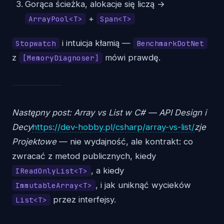
Gorąca ścieżka, alokacje się liczą →
+
ArrayPool<T>
Span<T>
i intuicja kłamią —
Stopwatch
BenchmarkDotNet
z
mówi prawdę.
[MemoryDiagnoser]
Następny post: Array vs List w C# — API Design i
Decy
https://dev-hobby.pl/csharp/array-vs-list/
zje
Projektowe
— nie wydajność, ale kontrakt: co
zwracać z metod publicznych, kiedy
, a kiedy
IReadOnlyList<T>
, i jak uniknąć wycieków
ImmutableArray<T>
przez interfejsy.
List<T>