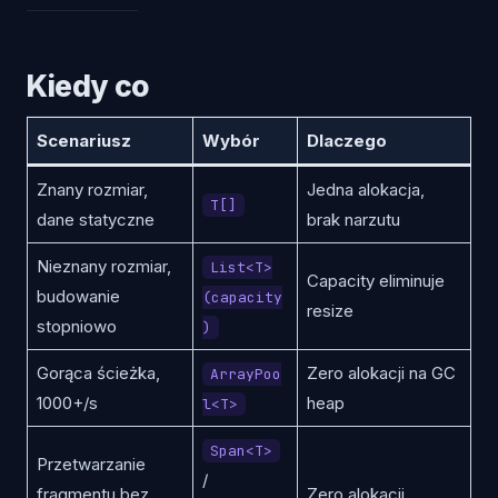
Kiedy co
Scenariusz
Wybór
Dlaczego
Znany rozmiar,
Jedna alokacja,
T[]
dane statyczne
brak narzutu
Nieznany rozmiar,
List<T>
Capacity eliminuje
budowanie
(capacity
resize
stopniowo
)
Gorąca ścieżka,
Zero alokacji na GC
ArrayPoo
1000+/s
heap
l<T>
Span<T>
Przetwarzanie
/
fragmentu bez
Zero alokacji