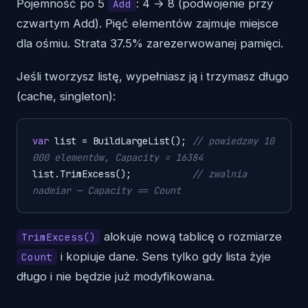
Pojemność po 5
: 4 → 8 (podwojenie przy
Add
czwartym Add). Pięć elementów zajmuje miejsce
dla ośmiu. Strata 37.5% zarezerwowanej pamięci.
Jeśli tworzysz listę, wypełniasz ją i trzymasz długo
(cache, singleton):
var
 list = BuildLargeList(); 
// powiedzmy 10 
000 elementów, Capacity = 16384
list.TrimExcess();           
// zwalnia 
nadmiar — Capacity == Count
alokuje nową tablicę o rozmiarze
TrimExcess()
i kopiuje dane. Sens tylko gdy lista żyje
Count
długo i nie będzie już modyfikowana.