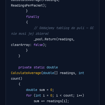
ReadingsPerPacket);

        }

finally
        {

// Oddajemy tablicę do puli — GC 
nie musi jej zbierać
            _pool.Return(readings, 
clearArray: 
false
);

        }

    }

private
static
double
CalculateAverage
(
double
[] readings, 
int
count
)
    {

double
 sum = 
0
;

for
 (
int
 i = 
0
; i < count; i++)

            sum += readings[i];
