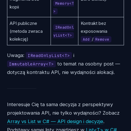
Memory<T
kopii
>
API publiczne
Kontrakt bez
IReadOnl
(metoda zwraca
exposowania
yList<T>
kolekcję)
/
Add
Remove
Uwaga:
i
IReadOnlyList<T>
to temat na osobny post —
ImmutableArray<T>
dotyczą kontraktu API, nie wydajności alokacji.
Interesuje Cię ta sama decyzja z perspektywy
projektowania API, nie tylko wydajności? Zobacz
Array vs List w C# — API design i decyzje
.
Podstawy samej listy znajdziesz w
List<T> w C#
.