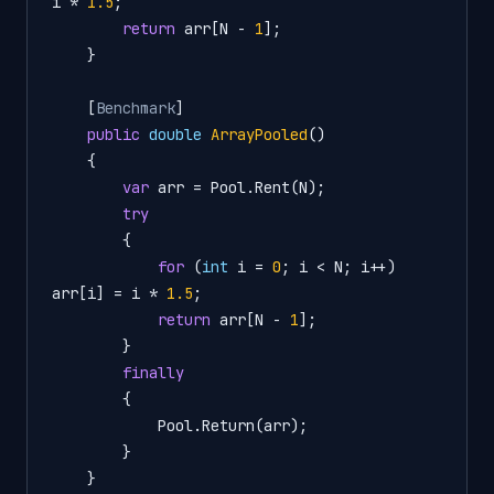
i * 
1.5
;

return
 arr[N - 
1
];

    }

    [
Benchmark
]

public
double
ArrayPooled
()
    {

var
 arr = Pool.Rent(N);

try
        {

for
 (
int
 i = 
0
; i < N; i++) 
arr[i] = i * 
1.5
;

return
 arr[N - 
1
];

        }

finally
        {

            Pool.Return(arr);

        }

    }
