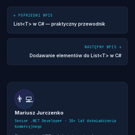
← POPRZEDNI WPIS
List<T> w C# — praktyczny przewodnik
NASTĘPNY WPIS →
Dodawanie elementów do List<T> w C#
👨‍💻
Mariusz Jurczenko
Senior .NET Developer · 10+ lat doświadczenia
komercyjnego