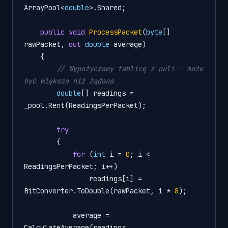
ArrayPool<
double
>.Shared;

public
void
ProcessPacket
(
byte
[] 
rawPacket, 
out
double
 average
)
    {

// Wypożyczamy tablicę z puli — może 
być większa niż żądana
double
[] readings = 
_pool.Rent(ReadingsPerPacket);

try
        {

for
 (
int
 i = 
0
; i < 
ReadingsPerPacket; i++)

                readings[i] = 
BitConverter.ToDouble(rawPacket, i * 
8
);

            average = 
CalculateAverage(readings, 