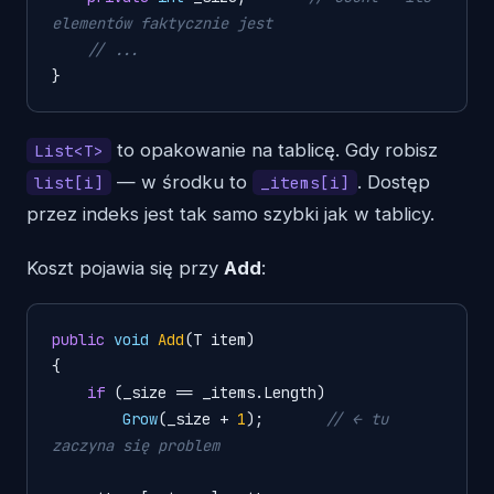
elementów faktycznie jest
// ...
to opakowanie na tablicę. Gdy robisz
List<T>
— w środku to
. Dostęp
list[i]
_items[i]
przez indeks jest tak samo szybki jak w tablicy.
Koszt pojawia się przy
Add
:
public
void
Add
(T item)
{

if
 (_size == _items.Length)

Grow
(_size + 
1
);       
// ← tu 
zaczyna się problem