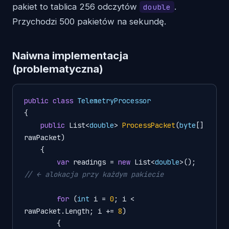
pakiet to tablica 256 odczytów
.
double
Przychodzi 500 pakietów na sekundę.
Naiwna implementacja
(problematyczna)
public
class
TelemetryProcessor
{

public
 List<
double
> 
ProcessPacket
(
byte
[] 
rawPacket
)
    {

var
 readings = 
new
 List<
double
>();  
// ← alokacja przy każdym pakiecie
for
 (
int
 i = 
0
; i < 
rawPacket.Length; i += 
8
)

        {
