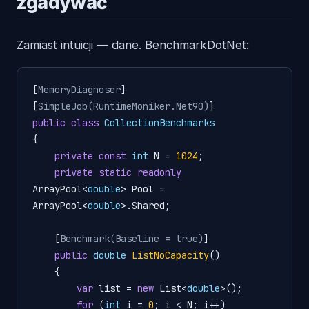
zgadywać
Zamiast intuicji — dane. BenchmarkDotNet:
[
MemoryDiagnoser
]

[
SimpleJob(RuntimeMoniker.Net90)
public
class
CollectionBenchmarks
{

private
const
int
 N = 
1024
;

private
static
readonly
ArrayPool<
double
> Pool = 
ArrayPool<
double
>.Shared;

    [
Benchmark(Baseline = true)
]

public
double
ListNoCapacity
()
    {

var
 list = 
new
 List<
double
>();

for
 (
int
 i = 
0
; i < N; i++) 