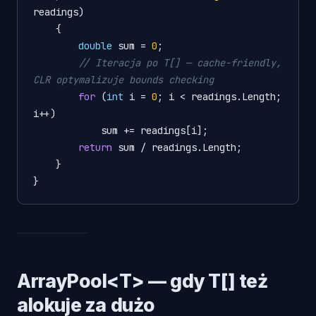
readings
)
    {

double
 sum = 
0
;

// Iteracja po T[] — cache-friendly, 
CLR optymalizuje bounds checking
for
 (
int
 i = 
0
; i < readings.Length; 
i++)

            sum += readings[i];

return
 sum / readings.Length;

    }

ArrayPool<T> — gdy T[] też
alokuje za dużo