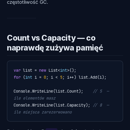
częstotliwość GC.
Count vs Capacity — co
naprawdę zużywa pamięć
var
 list = 
new
 List<
int
for
 (
int
 i = 
0
; i < 
5
; i++) list.Add(i);

Console.WriteLine(list.Count);    
// 5  — 
ile elementów masz
Console.WriteLine(list.Capacity); 
// 8  — 
ile miejsca zarezerwowano