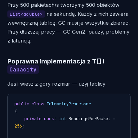
Przy 500 pakietach/s tworzymy 500 obiektów
na sekundę. Każdy z nich zawiera
List<double>
wewnętrzną tablicę. GC musi je wszystkie zbierać.
Przy dłuższej pracy — GC Gen2, pauzy, problemy
z latencją.
Poprawna implementacja z T[] i
Capacity
Jeśli wiesz z góry rozmiar — użyj tablicy:
public
class
TelemetryProcessor
{

private
const
int
 ReadingsPerPacket = 
256
;
