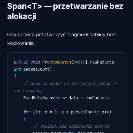
Span<T> — przetwarzanie bez
alokacji
Gdy chcesz przetworzyć fragment tablicy bez
kopiowania:
public
void
ProcessBatch
(
byte
[] rawPackets, 
int
 packetCount
)
{

// Span to widok na istniejącą pamięć — 
zero alokacji
    ReadOnlySpan<
byte
> data = rawPackets;

for
 (
int
 p = 
0
; p < packetCount; p++)

    {

// Wycinek bez kopiowania danych