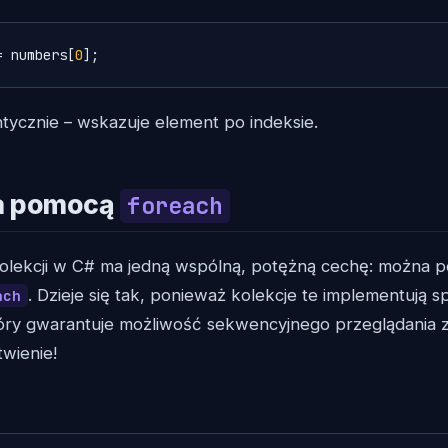
= numbers[
0
];
ntycznie – wskazuje element po indeksie.
 za pomocą
foreach
lekcji w C# ma jedną wspólną, potężną cechę: można po
. Dzieje się tak, ponieważ kolekcje te implementują sp
ach
tóry gwarantuje możliwość sekwencyjnego przeglądania z
twienie!