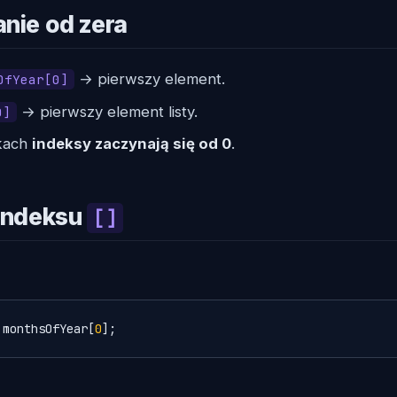
anie od zera
→ pierwszy element.
OfYear[0]
→ pierwszy element listy.
0]
kach
indeksy zaczynają się od 0
.
 indeksu
[]
 monthsOfYear[
0
];