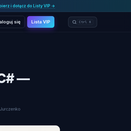
ierz i dołącz do Listy VIP →
aloguj się
Lista VIP
Ctrl K
 C# —
 Jurczenko