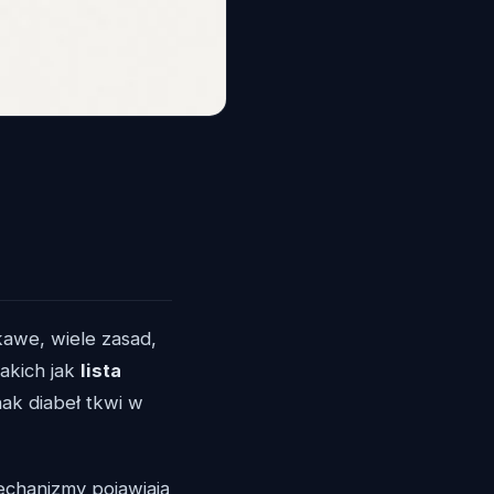
kawe, wiele zasad,
takich jak
lista
nak diabeł tkwi w
mechanizmy pojawiają