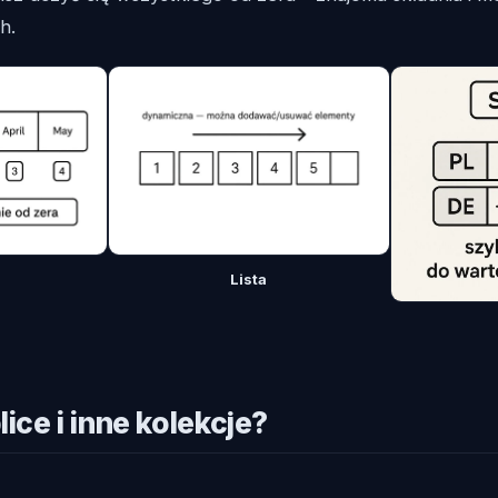
h.
Lista
lice i inne kolekcje?