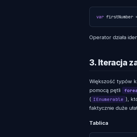
var
 firstNumber 
Operator działa ide
3. Iteracja
Większość typów ko
pomocą pętli
fore
(
), k
IEnumerable
faktycznie duże uła
Tablica