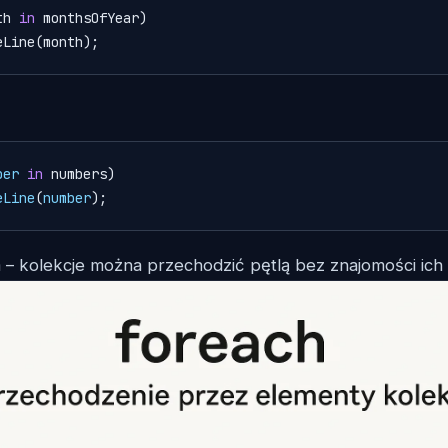
th 
in
 monthsOfYear)

iteLine(month);
ber
in
 numbers)

eLine
(
number
);
– kolekcje można przechodzić pętlą bez znajomości ich 