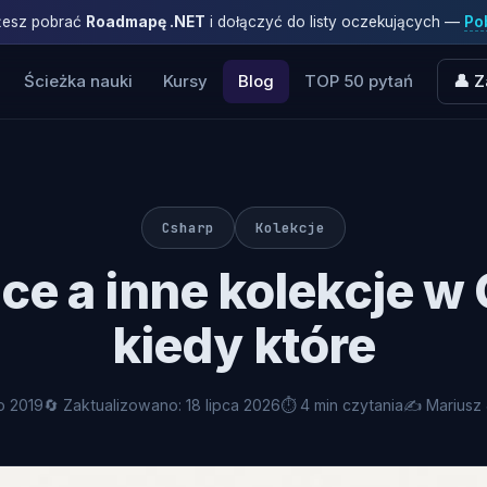
ożesz pobrać
Roadmapę .NET
i dołączyć do listy oczekujących —
Pob
Ścieżka nauki
Kursy
Blog
TOP 50 pytań
👤 Z
Csharp
Kolekcje
ice a inne kolekcje w
kiedy które
o 2019
🔄 Zaktualizowano: 18 lipca 2026
⏱ 4 min czytania
✍️ Mariusz