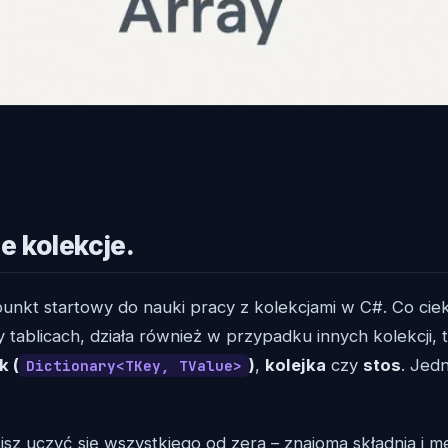
ne kolekcje.
punkt startowy do nauki pracy z kolekcjami w C#. Co cie
 tablicach, działa również w przypadku innych kolekcji, 
k (
)
,
kolejka
czy
stos
. Jed
Dictionary<TKey, TValue>
isz uczyć się wszystkiego od zera – znajoma składnia i 