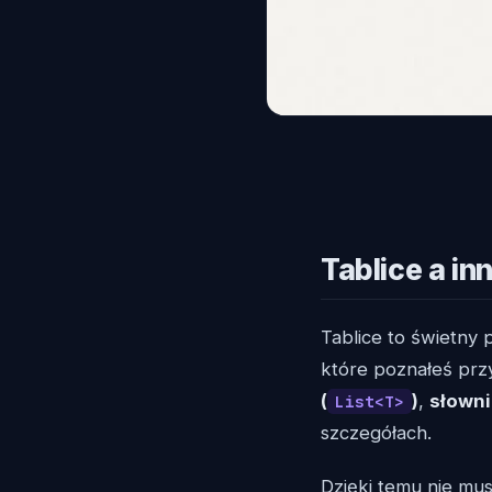
Tablice a in
Tablice to świetny 
które poznałeś przy
(
)
,
słowni
List<T>
szczegółach.
Dzięki temu nie mus