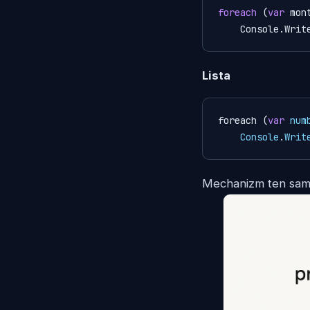
foreach
 (
var
 mon
    Console.Wr
Lista
foreach (
var
num
Console
.
Writ
Mechanizm ten sam 