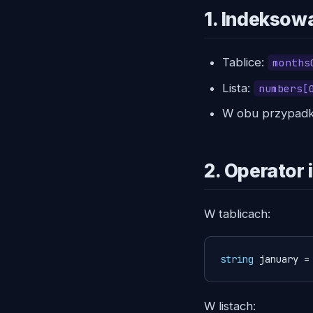
1. Indeksow
Tablice:
months
Lista:
numbers[
W obu przypad
2. Operator
W tablicach:
string
 january =
W listach: