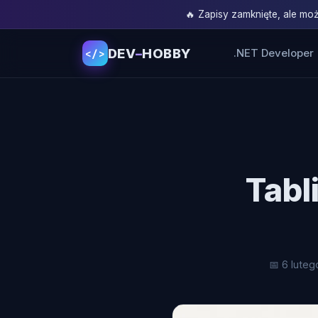
🔥 Zapisy zamknięte, ale m
DEV
–
HOBBY
.NET Developer
</>
Tabl
📅 6 luteg