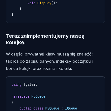
void
Display
()
;

    }

}
Teraz zaimplementujemy naszą
kolejkę.
W części prywatnej klasy muszą się znaleźć:
tablica do zapisu danych, indeksy początku i
końca kolejki oraz rozmiar kolejki.
using
 System;

namespace
MyQueue
{

public
class
MyQueue
 : 
IQueue