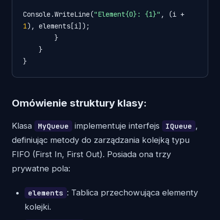
Console.WriteLine(
"Element{0}: {1}"
, (i + 
1
), elements[i]);

        }

    }

}
Omówienie struktury klasy:
Klasa
implementuje interfejs
,
MyQueue
IQueue
definiując metody do zarządzania kolejką typu
FIFO (First In, First Out). Posiada ona trzy
prywatne pola:
: Tablica przechowująca elementy
elements
kolejki.