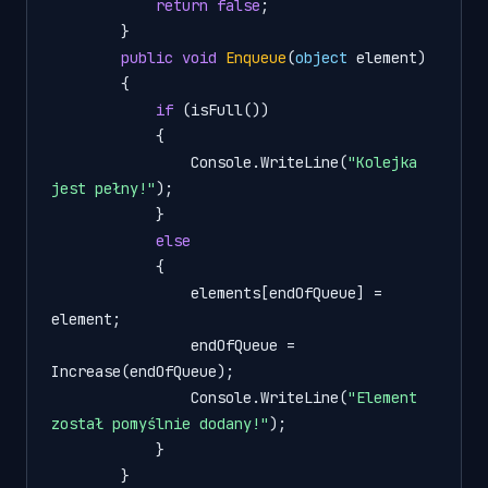
return
false
;

        }

public
void
Enqueue
(
object
 element
)
        {

if
 (isFull())

            {

                Console.WriteLine(
"Kolejka 
jest pełny!"
);

            }

else
            {

                elements[endOfQueue] = 
element;

                endOfQueue = 
Increase(endOfQueue);

                Console.WriteLine(
"Element 
został pomyślnie dodany!"
);

            }

        }
