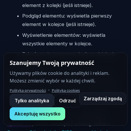
element z kolejki (jeśli istnieje).
Podgląd elementu: wyświetla pierwszy
element w kolejce (jeśli istnieje).
Wyświetlenie elementów: wyświetla
wszystkie elementy w kolejce.
Zakończenie programu: kończy działanie
Szanujemy Twoją prywatność
programu.
Używamy plików cookie do analityki i reklam.
Wynik operacji (np. usunięty element, lista
Możesz zmienić wybór w każdej chwili.
elementów) jest wyświetlany użytkownikowi.
·
Polityka prywatności
Polityka cookies
Program wraca do menu głównego, czekając
Zarządzaj zgodą
Tylko analityka
Odrzuć
na kolejny wybór użytkownika.
Akceptuję wszystko
Jeśli wolisz najpierw poznać gotową klasę
, zanim zbudujesz własną, zobacz
Queue<T>