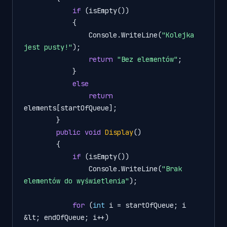
if
 (isEmpty())

            {

                Console.WriteLine(
"Kolejka 
jest pusty!"
);

return
"Bez elementów"
;

            }

else
return
elements[startOfQueue];

        }

public
void
Display
()
        {

if
 (isEmpty())

                Console.WriteLine(
"Brak 
elementów do wyświetlenia"
);

for
 (
int
 i = startOfQueue; i 
&lt; endOfQueue; i++)
