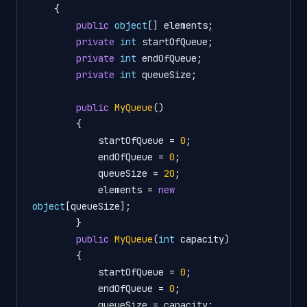
    {

public
object
[] elements;

private
int
 startOfQueue;

private
int
 endOfQueue;

private
int
 queueSize;

public
MyQueue
()
        {

            startOfQueue = 
0
;

            endOfQueue = 
0
;

            queueSize = 
20
;

            elements = 
new
object
[queueSize];

        }

public
MyQueue
(
int
 capacity
)
        {

            startOfQueue = 
0
;

            endOfQueue = 
0
;

            queueSize = capacity;
