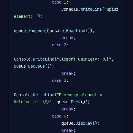
case
1
:

                    Console.
WriteLine
(
"Wpisz 
element: "
);

queue.
Enqueue
(Console.
ReadLine
());

break
;

case
2
:

Console.
WriteLine
(
"Element usunięty: {0}"
, 
queue.
Dequeue
());

break
;

case
3
:

Console.
WriteLine
(
"Pierwszy element w 
kolejce to: {0}"
, queue.
Peek
());

break
;

case
4
:

                    queue.
Display
();

break
;
