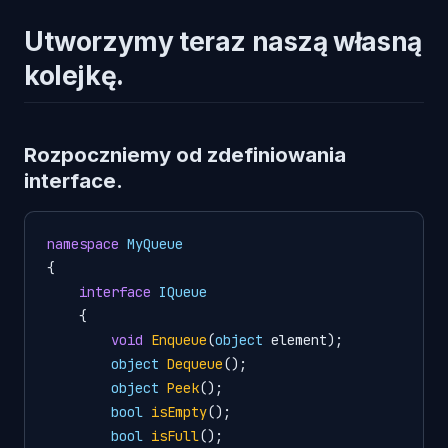
Utworzymy teraz naszą własną
kolejkę.
Rozpoczniemy od zdefiniowania
interface.
namespace
MyQueue
{

interface
IQueue
    {

void
Enqueue
(
object
 element
)
; 

object
Dequeue
()
; 

object
Peek
()
;

bool
isEmpty
()
;

bool
isFull
()
;
