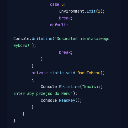
case
5
:

                    Environment.
Exit
(
1
);

break
;

default
:

Console.
WriteLine
(
"Dokonałeś niewłaściwego 
wyboru!"
);

break
;

            }

        }

private
static
void
BackToMenu
()
{

            Console.
WriteLine
(
"Nacisnij 
Enter aby przejsc do Menu"
);

            Console.
ReadKey
();

        }

    }

}