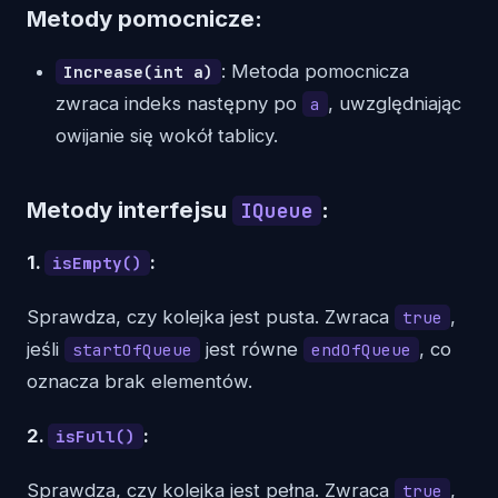
Metody pomocnicze:
: Metoda pomocnicza
Increase(int a)
zwraca indeks następny po
, uwzględniając
a
owijanie się wokół tablicy.
Metody interfejsu
:
IQueue
1.
:
isEmpty()
Sprawdza, czy kolejka jest pusta. Zwraca
,
true
jeśli
jest równe
, co
startOfQueue
endOfQueue
oznacza brak elementów.
2.
:
isFull()
Sprawdza, czy kolejka jest pełna. Zwraca
,
true