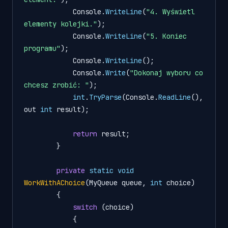
            Console.
WriteLine
(
"4. Wyświetl 
elementy kolejki."
);

            Console.
WriteLine
(
"5. Koniec 
programu"
);

            Console.
WriteLine
();

            Console.
Write
(
"Dokonaj wyboru co 
chcesz zrobić: "
);

int
.
TryParse
(Console.
ReadLine
(), 
out 
int
 result);

return
 result;

        }

private
static
void
WorkWithAChoice
(MyQueue queue, 
int
 choice)
{

switch
 (choice)

            {
