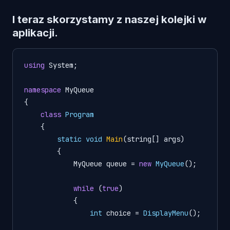
I teraz skorzystamy z naszej kolejki w
aplikacji.
using
 System;

namespace
 MyQueue

{

class
Program
    {

static
void
Main
(string[] args)
{

            MyQueue queue = 
new
MyQueue
();

while
 (
true
)

            {

int
 choice = 
DisplayMenu
();
