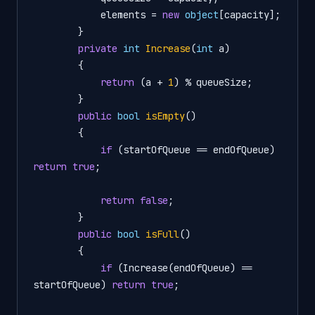
            elements = 
new
object
[capacity];

        }

private
int
Increase
(
int
 a
)
        {

return
 (a + 
1
) % queueSize;

        }

public
bool
isEmpty
()
        {

if
 (startOfQueue == endOfQueue) 
return
true
;

return
false
;

        }

public
bool
isFull
()
        {

if
 (Increase(endOfQueue) == 
startOfQueue) 
return
true
;
