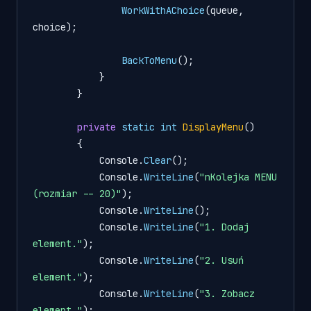
WorkWithAChoice
(queue, 
choice);

BackToMenu
();

            }

        }

private
static
int
DisplayMenu
()
{

            Console.
Clear
();

            Console.
WriteLine
(
"nKolejka MENU 
(rozmiar -- 20)"
);

            Console.
WriteLine
();

            Console.
WriteLine
(
"1. Dodaj 
element."
);

            Console.
WriteLine
(
"2. Usuń 
element."
);

            Console.
WriteLine
(
"3. Zobacz 
element."
);
