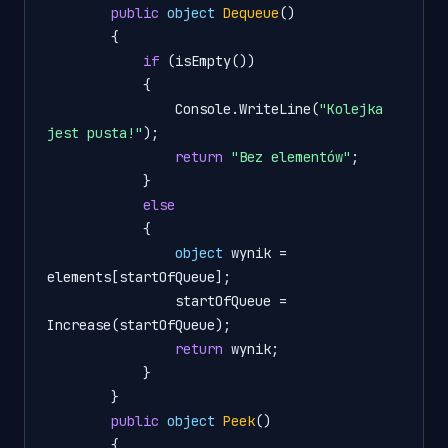
public
object
Dequeue
()
        {

if
 (isEmpty())

            {

                Console.WriteLine(
"Kolejka 
jest pusta!"
);

return
"Bez elementów"
;

            }

else
            {

object
 wynik = 
elements[startOfQueue];

                startOfQueue = 
Increase(startOfQueue);

return
 wynik;

            }

        }

public
object
Peek
()
        {
