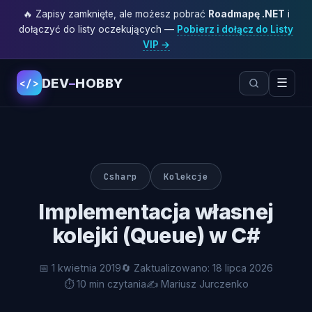
🔥 Zapisy zamknięte, ale możesz pobrać
Roadmapę .NET
i
dołączyć do listy oczekujących —
Pobierz i dołącz do Listy
VIP →
DEV
–
HOBBY
☰
</>
Csharp
Kolekcje
Implementacja własnej
kolejki (Queue) w C#
📅 1 kwietnia 2019
🔄 Zaktualizowano: 18 lipca 2026
⏱ 10 min czytania
✍️ Mariusz Jurczenko