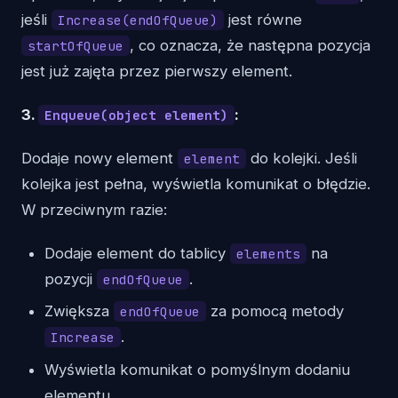
jeśli
jest równe
Increase(endOfQueue)
, co oznacza, że następna pozycja
startOfQueue
jest już zajęta przez pierwszy element.
3.
:
Enqueue(object element)
Dodaje nowy element
do kolejki. Jeśli
element
kolejka jest pełna, wyświetla komunikat o błędzie.
W przeciwnym razie:
Dodaje element do tablicy
na
elements
pozycji
.
endOfQueue
Zwiększa
za pomocą metody
endOfQueue
.
Increase
Wyświetla komunikat o pomyślnym dodaniu
elementu.