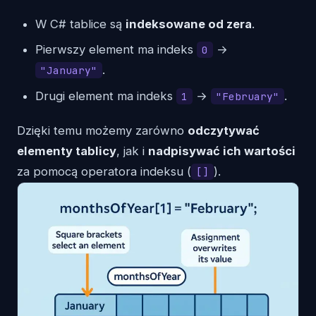
W C# tablice są
indeksowane od zera
.
Pierwszy element ma indeks
→
0
.
"January"
Drugi element ma indeks
→
.
1
"February"
Dzięki temu możemy zarówno
odczytywać
elementy tablicy
, jak i
nadpisywać ich wartości
za pomocą operatora indeksu (
).
[]