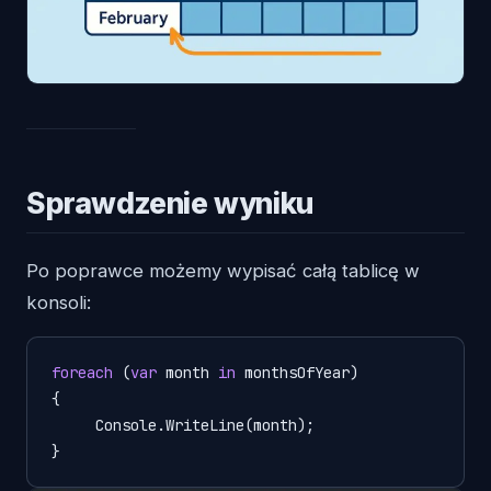
Sprawdzenie wyniku
Po poprawce możemy wypisać całą tablicę w
konsoli:
foreach
 (
var
 month 
in
 monthsOfYear)

{       

     Console.WriteLine(month);   

}