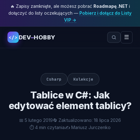
🔥 Zapisy zamknięte, ale możesz pobrać
Roadmapę .NET
i
dołączyć do listy oczekujących —
Pobierz i dołącz do Listy
VIP →
DEV
–
HOBBY
☰
</>
Csharp
Kolekcje
Tablice w C#: Jak
edytować element tablicy?
📅 5 lutego 2019
🔄 Zaktualizowano: 18 lipca 2026
⏱ 4 min czytania
✍️ Mariusz Jurczenko