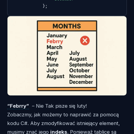
            }; 
“Febrry”
– Nie Tak pisze się luty!
Zobaczmy, jak możemy to naprawić za pomocą
kodu C#. Aby zmodyfikować istniejący element,
musimy znać jego
indeks
. Ponieważ tablice są