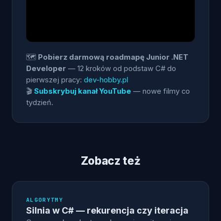
🗺️
Pobierz darmową roadmapę Junior .NET
Developer
— 12 kroków od podstaw C# do
pierwszej pracy:
dev-hobby.pl
🎬
Subskrybuj kanał YouTube
— nowe filmy co
tydzień.
Zobacz też
ALGORYTMY
Silnia w C# — rekurencja czy iteracja