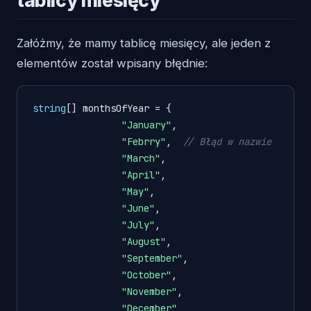
Załóżmy, że mamy tablicę miesięcy, ale jeden z
elementów został wpisany błędnie:
string
[] monthsOfYear = { 

"January"
, 

"Febrry"
,  
// Błąd w nazwie
"March"
, 

"April"
, 

"May"
, 

"June"
, 

"July"
, 

"August"
, 

"September"
, 

"October"
, 

"November"
, 

"December"