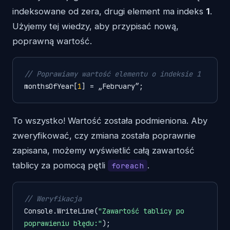
indeksowane od zera, drugi element ma indeks
1
.
Użyjemy tej wiedzy, aby przypisać nową,
poprawną wartość.
// Poprawiamy wartość elementu o indeksie 1
monthsOfYear[
1
] = „February”;   
To wszystko! Wartość została podmieniona. Aby
zweryfikować, czy zmiana została poprawnie
zapisana, możemy wyświetlić całą zawartość
tablicy za pomocą pętli
.
foreach
// Weryfikacja
Console.WriteLine(
"Zawartość tablicy po 
poprawieniu błędu:"