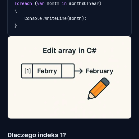
foreach
 (
var
 month 
in
 monthsOfYear)

{

    Console.WriteLine(month);

}
Dlaczego indeks 1?