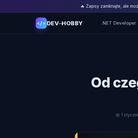
🔥 Zapisy zamknięte, ale m
DEV
–
HOBBY
.NET Developer
</>
Od cze
📅 1 styczn