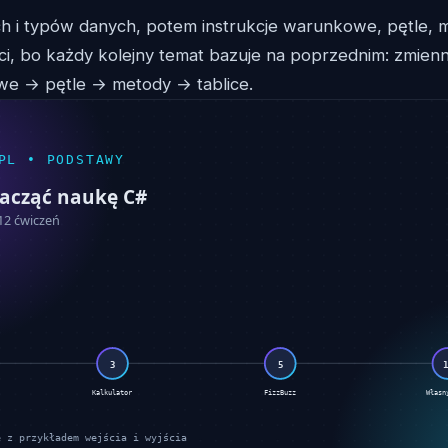
ch i typów danych, potem instrukcje warunkowe, pętle, m
ści, bo każdy kolejny temat bazuje na poprzednim: zmien
we → pętle → metody → tablice.