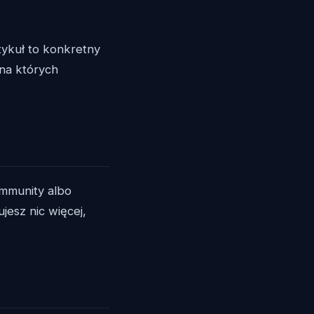
tykuł to konkretny
 na których
mmunity albo
jesz nic więcej,