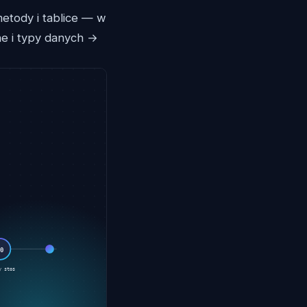
etody i tablice — w
ne i typy danych →