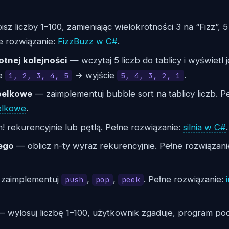
z liczby 1–100, zamieniając wielokrotności 3 na “Fizz”, 
e rozwiązanie:
FizzBuzz w C#
.
otnej kolejności
— wczytaj 5 liczb do tablicy i wyświetl j
ie
→ wyjście
.
1, 2, 3, 4, 5
5, 4, 3, 2, 1
belkowe
— zaimplementuj bubble sort na tablicy liczb. P
elkowe
.
! rekurencyjnie lub pętlą. Pełne rozwiązanie:
silnia w C#
.
ego
— oblicz n-ty wyraz rekurencyjnie. Pełne rozwiązani
zaimplementuj
,
,
. Pełne rozwiązanie:
push
pop
peek
 wylosuj liczbę 1–100, użytkownik zgaduje, program po