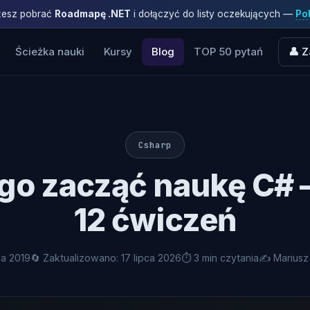
ożesz pobrać
Roadmapę .NET
i dołączyć do listy oczekujących —
Pob
Ścieżka nauki
Kursy
Blog
TOP 50 pytań
👤 Z
Csharp
go zacząć naukę C# —
12 ćwiczeń
ia 2019
🔄 Zaktualizowano: 17 lipca 2026
⏱ 3 min czytania
✍️ Mariusz