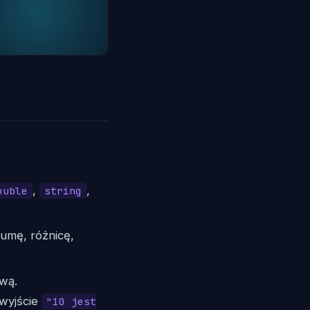
,
,
ouble
string
sumę, różnicę,
wą.
wyjście
"10 jest