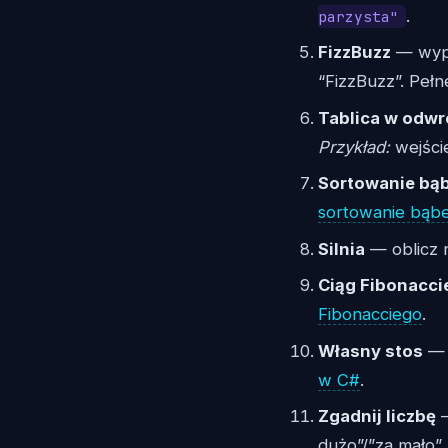
.
parzysta"
FizzBuzz
— wypis
“FizzBuzz”. Pełn
Tablica w odwr
Przykład:
wejśc
Sortowanie bą
sortowanie bąb
Silnia
— oblicz n
Ciąg Fibonacci
Fibonacciego
.
Własny stos
— 
w C#
.
Zgadnij liczbę
—
dużo”/”za mało”.