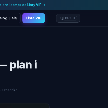
ierz i dołącz do Listy VIP →
aloguj się
Lista VIP
Ctrl K
 plan i
 Jurczenko