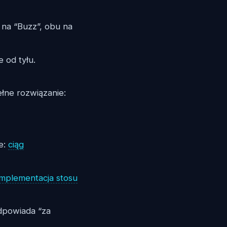
5 na “Buzz”, obu na
e od tyłu.
ełne rozwiązanie:
e:
ciąg
implementacja stosu
dpowiada “za