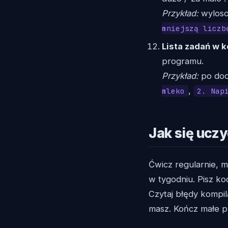
Przykład:
wylos
mniejszą liczb
Lista zadań w k
programu.
Przykład:
po doda
,
mleko
2. Nap
Jak się uczy
Ćwicz regularnie, m
w tygodniu. Pisz kod
Czytaj błędy kompil
masz. Kończ małe p