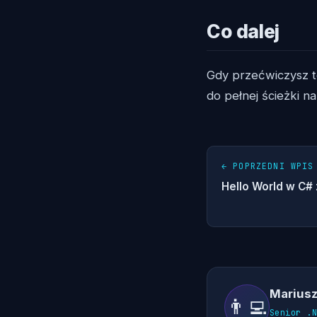
Co dalej
Gdy przećwiczysz t
do pełnej ścieżki na
← POPRZEDNI WPIS
Hello World w C# z
Mariusz
👨‍💻
Senior .