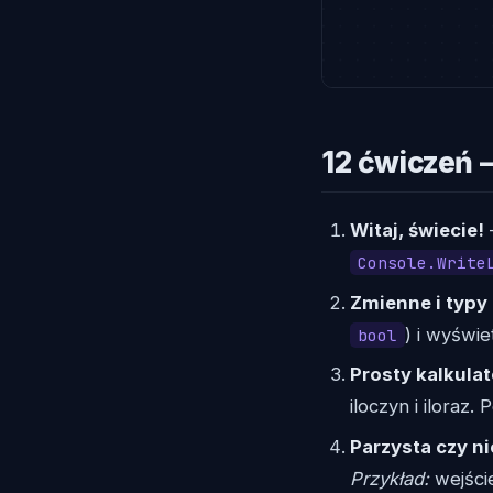
12 ćwiczeń 
Witaj, świecie!
Console.Write
Zmienne i typy
) i wyświe
bool
Prosty kalkulat
iloczyn i iloraz.
Parzysta czy n
Przykład:
wejśc