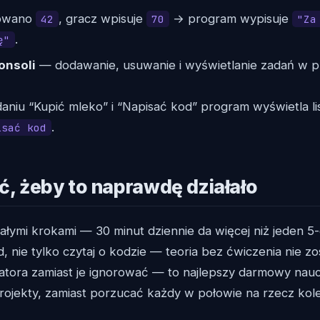
owano
, gracz wpisuje
→ program wypisuje
42
70
"Za
.
ę"
onsoli
— dodawanie, usuwanie i wyświetlanie zadań w pro
niu “Kupić mleko” i “Napisać kod” program wyświetla li
.
isać kod
ć, żeby to naprawdę działało
ałymi krokami — 30 minut dziennie da więcej niż jeden 
, nie tylko czytaj o kodzie — teoria bez ćwiczenia nie zo
atora zamiast je ignorować — to najlepszy darmowy naucz
rojekty, zamiast porzucać każdy w połowie na rzecz kol