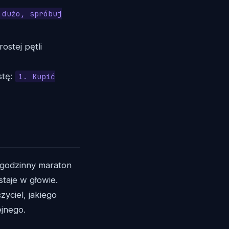
 dużo, spróbuj
stej pętli
stę:
1. Kupić
5-godzinny maraton
staje w głowie.
yciel, jakiego
ejnego.