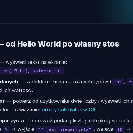
— od Hello World po własny stos
— wyświetl tekst na ekranie:
Line("Witaj, świecie!");
 danych
— zadeklaruj zmienne różnych typów (
,
int
d
tl ich wartości.
or
— pobierz od użytkownika dwie liczby i wyświetl ich 
 Pełne rozwiązanie:
prosty kalkulator w C#
.
ieparzysta
— sprawdź podaną liczbę instrukcją warunko
ie
→ wyjście
; wejście
→ 
7
"7 jest nieparzysta"
10