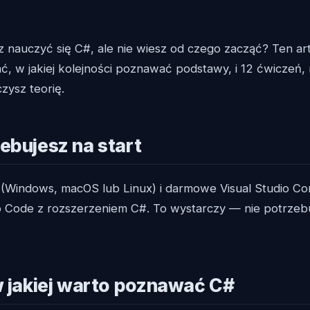
z nauczyć się C#, ale nie wiesz od czego zacząć? Ten ar
ać, w jakiej kolejności poznawać podstawy, i 12 ćwiczeń,
zysz teorię.
ebujesz na start
Windows, macOS lub Linux) i darmowe Visual Studio Co
io Code z rozszerzeniem C#. To wystarczy — nie potrzebu
w jakiej warto poznawać C#