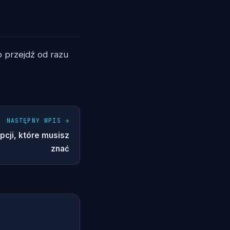
 przejdź od razu
NASTĘPNY WPIS →
cji, które musisz
znać